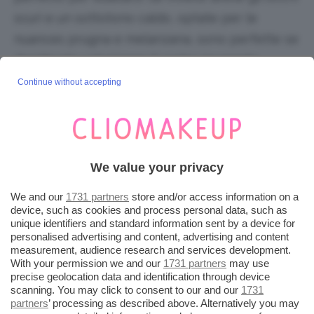
scuri e un sottotono caldo, optate per le
nuances prugna e melanzana, sono perfette se
desiderate valorizzare il vostro incarnato.
Continue without accepting
Capelli castano scuro, carnagione diafana e
occhi verdi? Esaltate le vostre labbra con
borgogna scuri con una forte componente di
rosso: i vostri occhi appariranno subito più
We value your privacy
intensi e valorizzati.
Se vi interessa
We and our
1731 partners
store and/or access information on a
approfondire l’argomento, vi lasciamo qui il link
device, such as cookies and process personal data, such as
unique identifiers and standard information sent by a device for
al post del blog dedicato: troverete tanti
personalised advertising and content, advertising and content
consigli e beauty tips per scegliere la perfetta
measurement, audience research and services development.
With your permission we and our
1731 partners
may use
nuance di rossetto scuro!
precise geolocation data and identification through device
scanning. You may click to consent to our and our
1731
partners
’ processing as described above. Alternatively you may
Fermi tutti: non abbiamo ancora finito! Passate