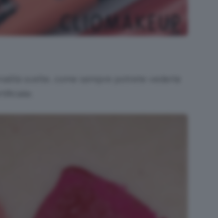
nalità scelte, come sempre potrete vederle
ificiale.