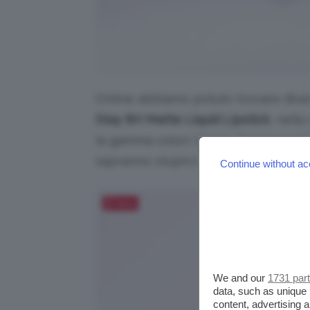
Online abbiamo potuto trovare diver
Stay 8H Matte Liquid Lipstick
, nell
la gamma colori. Siamo davvero curios
sapranno stupirci, andiamo subito a
Continue without ac
Salva
We and our
1731 par
data, such as unique 
content, advertising