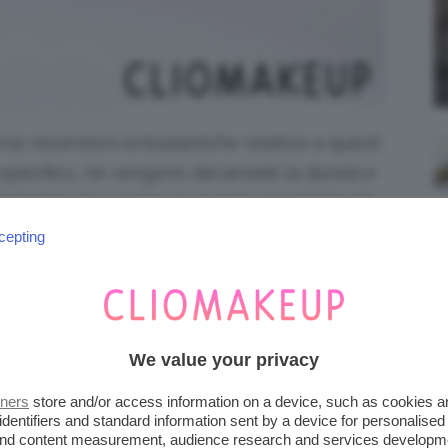
se recensioni entusiastiche relative a questi
o specifico, ne vengono decantate la durata e
issime di scoprire se questi rossetti liquidi
d indagare meglio insieme!
cepting
We value your privacy
tners
store and/or access information on a device, such as cookies 
identifiers and standard information sent by a device for personalised
 and content measurement, audience research and services developm