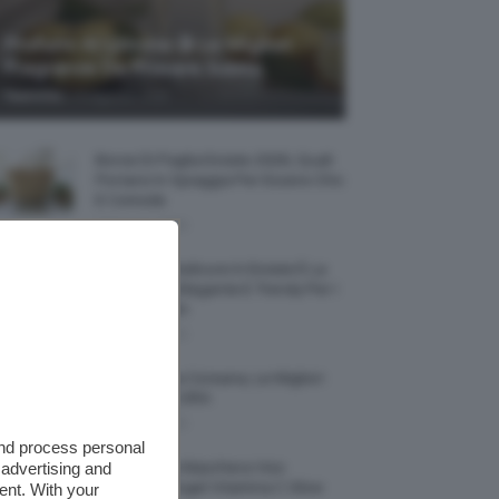
Profumi Al Limone 🍋 Le Migliori
Fragranze Da Provare Subito
-
TeamClio
7 Agosto 2026
Borse Di Paglia Estate 2026, Quali
Portarsi In Spiaggia Per Essere Chic
E Comode
7 Agosto 2026
La French Pedicure In Estate È La
Nail Art Più Elegante E Trendy Per I
Nostri Piedini
7 Agosto 2026
Tinta Labbra Coreana, Le Migliori
Da Provare ORA
7 Agosto 2026
and process personal
 advertising and
Recensione Maschera Viso
Sephora Idrogel Vitamina C Glow
ent. With your