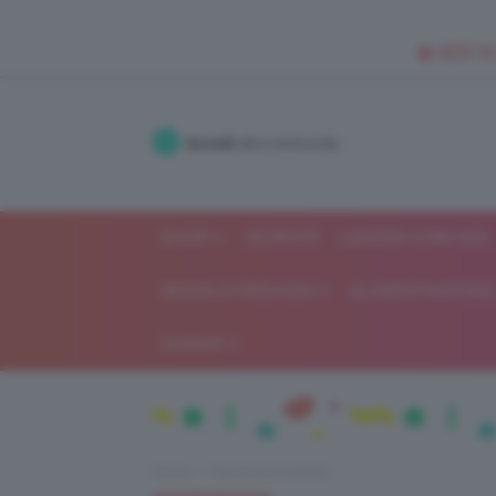
🥥 NEW IN
Accedi
alla community
SHOP
ISCRIVITI
LAVORA CON NOI
MODA E FASHION
ALIMENTAZIONE 
GOSSIP
Home
Recensioni beauty