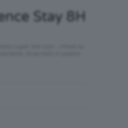
sence Stay 8H
 prezzo super low cost…chissà se
tamente. Scopritelo in questa