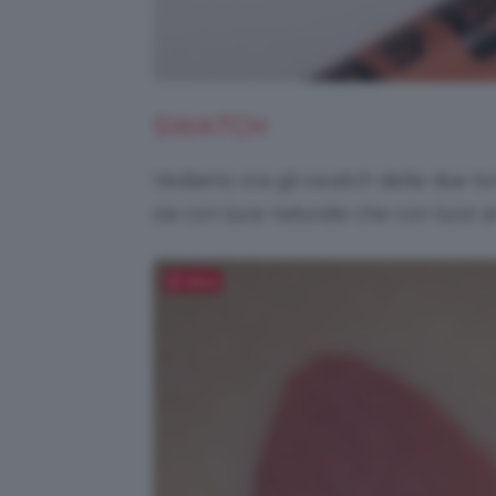
SWATCH
Vediamo ora gli swatch delle due to
sia con luce naturale che con luce art
Salva