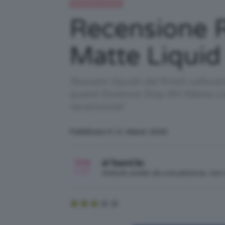
Recensioni beauty
Recensione R
Matte Liquid 
Rossetti liquidi dal finish vellu
questi Essence Stay 8H Matte Liq
recensione!
Pubblicato il: 11 Marzo 2020
di TeamClio
Articolo scritto da una persona, no