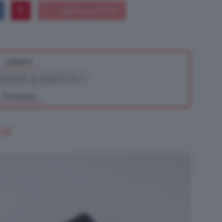
Bellezza
Indietro
Prossimo
e
CH
Makeup