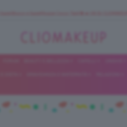
 SuperStrucco e SuperMousse Cocco Tiarè 🌺 ➡️ VAI SU CLIOMAK
FORUM
BEAUTY E BELLEZZA
CAPELLI
UNGHIE
ClioMakeUp
E DIETA
GRAVIDANZA E MATERNITÀ
RELAZIONI
Blog