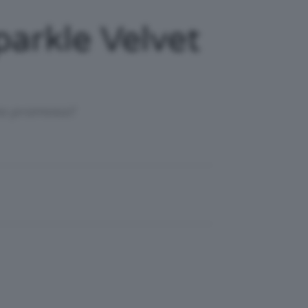
arkle Velvet
mo promossi!