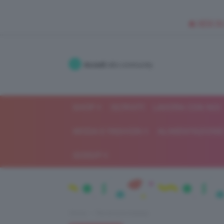
🥥 NEW IN
Accedi
alla community
SHOP
ISCRIVITI
LAVORA CON NOI
MODA E FASHION
ALIMENTAZIONE 
GOSSIP
Home
Recensioni beauty