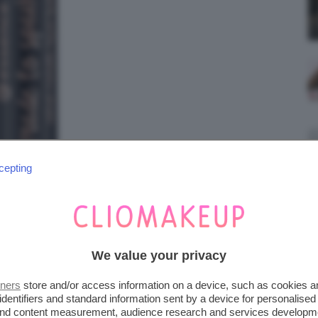
cepting
 METALLIC LIQUID LIPSTICK
We value your privacy
tners
store and/or access information on a device, such as cookies 
identifiers and standard information sent by a device for personalised
 and content measurement, audience research and services developm