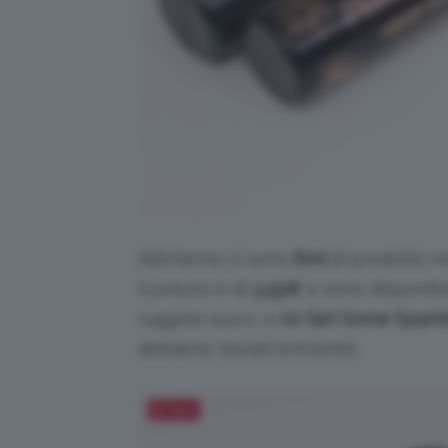
All’interno ci sono
8ml
di prodotto m
Il prezzo è di
3,59
€
e sono disponibil
ruggine scuro, e
02 Get Some Spark
abbiamo testati entrambi.
Salva