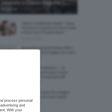
Decorarla In Questa Stagione
-
Giorgia Asti
8 Agosto 2026
Allerta “Underboob Sweat”: Come
Prevenire Irritazioni E Sudore Sotto
Il Seno Con I Prodotti Giusti
8 Agosto 2026
Borse All’uncinetto Estate 2026, I
Modelli Freschi E Leggeri Da Avere
8 Agosto 2026
Creme Mani Protettive ✨ 12
Riparatrici Da Provare Contro
Secchezza E Screpolature🔝
7 Agosto 2026
Profumi Al Limone 🍋 Le Migliori
Fragranze Da Provare Subito
and process personal
7 Agosto 2026
 advertising and
ent. With your