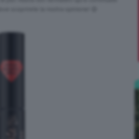
dove scoprirete la nostra opinione! 😉
;)