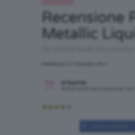
Recensioni beauty
Recensione R
Metallic Liqu
Dei rossetti liquidi che uniscono
Pubblicato il: 17 Dicembre 2017
di TeamClio
Articolo scritto da una persona, no
Condividi su Facebook