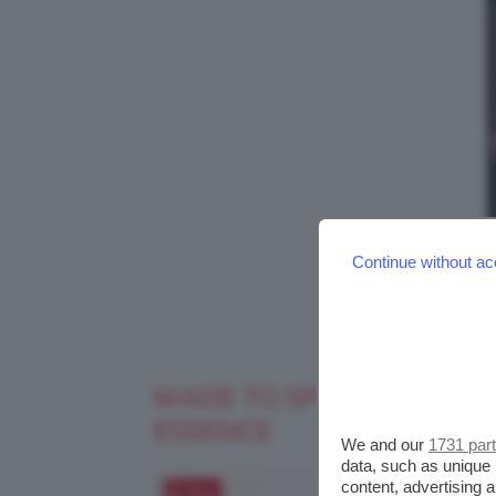
Continue without ac
MADE TO SPARKLE VELVET
ESSENCE
We and our
1731 par
data, such as unique 
content, advertising
Salva