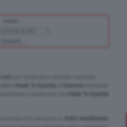
Indietro
Bellezza
Prossimo
e
 cost
per risplendere durante il periodo
edition
Made To Sparkle
di
Essence
potrebbe
 particolare vi parleremo dei
Made To Sparkle
Makeup
coprenza oltre ad avere un
finish metallizzato
,
 di più? Allora non fermatevi qui e continuate