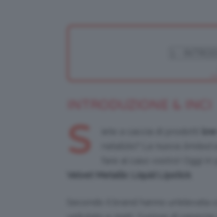
INTRODUZIONE & INCI
S
iete a caccia di prodotti
low
natalizio? La nuova
limited 
fare al caso vostro! Oggi in
Velvet Metallic Liquid Lipstick
.
Secondo il brand hanno un’elevata 
vellutato e matt. Curiose di saperne