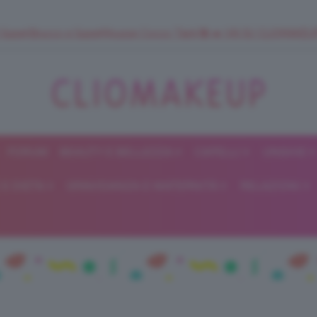
 SuperStrucco e SuperMousse Cocco Tiarè 🌺 ➡️ VAI SU CLIOMAK
FORUM
BEAUTY E BELLEZZA
CAPELLI
UNGHIE
ClioMakeUp
E DIETA
GRAVIDANZA E MATERNITÀ
RELAZIONI
Blog