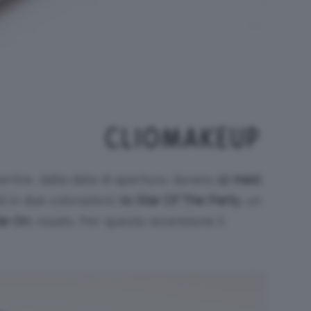
entre, dalla data di apertura, durano
12 mesi
.
i in due colorazioni:
01 Star Of The Party
, un
le On
, rosato. Per questa recensione li