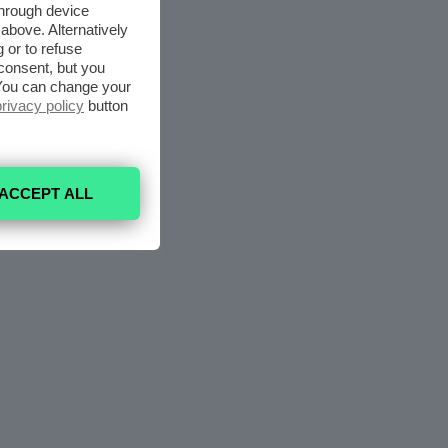
through device
above. Alternatively
 or to refuse
consent, but you
. You can change your
privacy policy
button
ACCEPT ALL