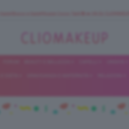
 SuperStrucco e SuperMousse Cocco Tiarè 🌺 ➡️ VAI SU CLIOMAK
FORUM
BEAUTY E BELLEZZA
CAPELLI
UNGHIE
ClioMakeUp
E DIETA
GRAVIDANZA E MATERNITÀ
RELAZIONI
Blog