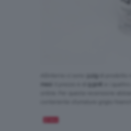
All’interno ci sono
3.12g
di prodotto 
mesi
. Il prezzo è di
9,90
€
e i quattro
online. Per questa recensione abbi
contenente sfumature grigio/bianc
Salva