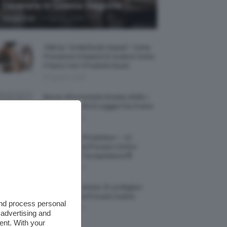
Decorarla In Questa Stagione
-
Giorgia Asti
8 Agosto 2026
Allerta “Underboob Sweat”: Come
Prevenire Irritazioni E Sudore Sotto
Il Seno Con I Prodotti Giusti
8 Agosto 2026
Borse All’uncinetto Estate 2026, I
Modelli Freschi E Leggeri Da Avere
8 Agosto 2026
Creme Mani Protettive ✨ 12
Riparatrici Da Provare Contro
Secchezza E Screpolature🔝
7 Agosto 2026
Profumi Al Limone 🍋 Le Migliori
Fragranze Da Provare Subito
and process personal
7 Agosto 2026
 advertising and
ent. With your