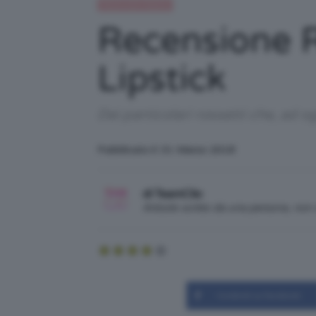
Recensioni beauty
Recensione 
Lipstick
Dei particolari rossetti che, ad 
Pubblicato il: 31 Marzo 2018
di TeamClio
Articolo scritto da una persona, no
Condividi su Facebook