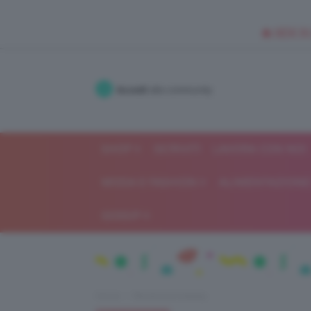
🥥 NEW IN
Accedi
alla community
SHOP
ISCRIVITI
LAVORA CON NOI
MODA E FASHION
ALIMENTAZIONE 
GOSSIP
Home
Recensioni beauty