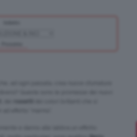
Indietro
Bellezza
Prossimo
e
he, ad ogni passata, crea nuove sfumature
 diversi? Queste sono le promesse dei nuovi
X
, dei
rossetti
dei colori brillanti che si
 ad effetto “marmo”.
Makeup
mente e danno alle labbra un effetto
ili, molto particolari, sono quattro:
Berry
,