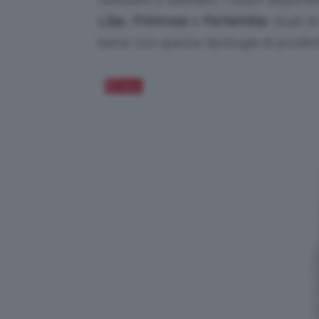
Lilac
,
Primrose
e
Periwinkle
. Quali 
bene con questa tipologia di prodott
Salva