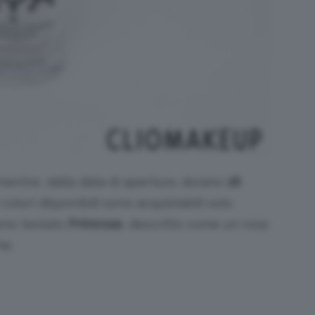
mentre, dalla data di apertura, durano
18
 colori disponibili sono acquistabili solo
amo testato
Primrose
, descritto come un rosa
he.