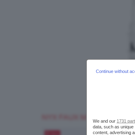
Continue without ac
NYX FAUX MARBLE LIPST
We and our
1731 par
data, such as unique 
content, advertising
Salva