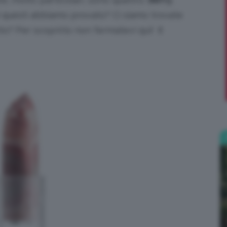
di questi abbiamo provato? Ci siamo trovate
;)
o? Per scoprirlo non fermatevi qui! 💄