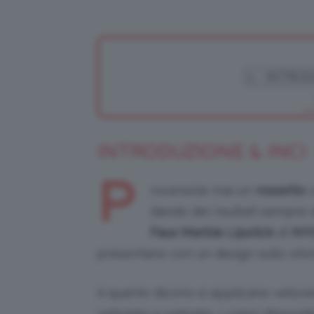
INTRODUZIONE & INCI
P
rovereste mai un
rossetto
c
dando dei risultati sempre
Faux Marble Lipstick
di
NY
presentano con un design sullo stick
A quanto dicono si applicano veloce
vellutato e satinato. I colori disponib