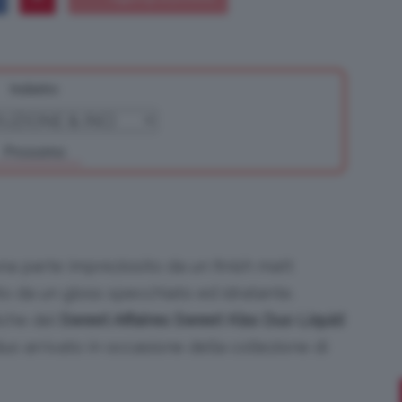
Indietro
Bellezza
Prossimo
e
na parte impreziosito da un finish matt
hito da un gloss specchiato ed idratante.
iche del
Sweet Affaires Sweet Kiss Duo Liquid
Makeup
 duo arrivato in occasione della collezione di