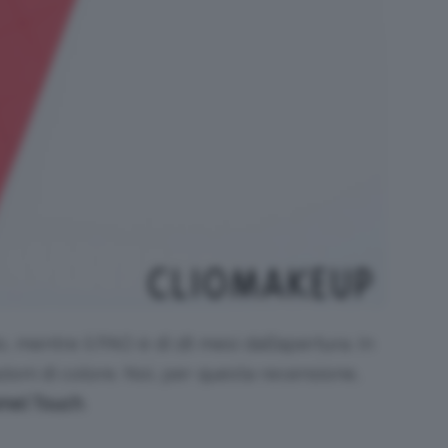
, mentre il PAO è di 18 mesi dall’apertura. In
ni di colore. Noi, per questa recensione,
mel Touch
.