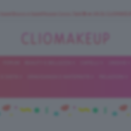
 SuperStrucco e SuperMousse Cocco Tiarè 🌺 ➡️ VAI SU CLIOMAK
FORUM
BEAUTY E BELLEZZA
CAPELLI
UNGHIE
ClioMakeUp
E DIETA
GRAVIDANZA E MATERNITÀ
RELAZIONI
Blog