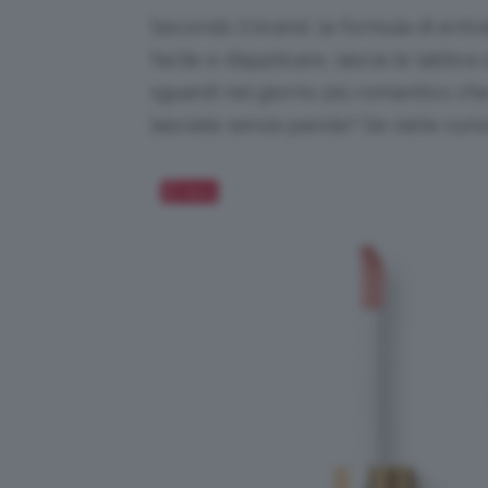
Secondo il brand, la formula di entr
facile e d’applicare, lascia le labbra 
sguardi nel giorno più romantico che
lasciate senza parole? Se siete curio
Salva