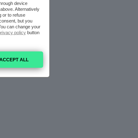
through device
above. Alternatively
 or to refuse
consent, but you
. You can change your
privacy policy
button
ACCEPT ALL