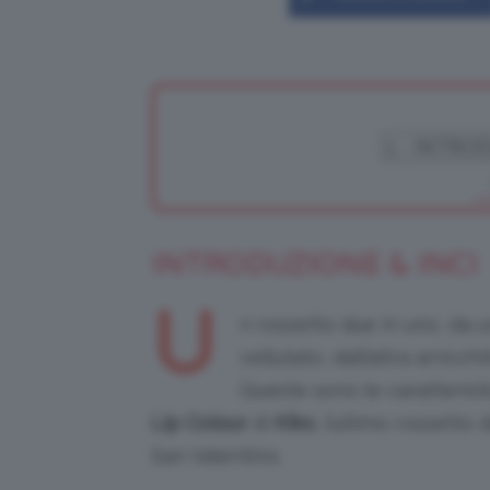
INTRODUZIONE & INCI
U
n rossetto due in uno, da u
vellutato, dall’altra arricc
Queste sono le caratterist
Lip Colour
di
Kiko
, l’ultimo rossetto
San Valentino.