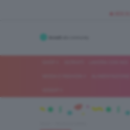
🥥 NEW IN
Accedi
alla community
SHOP
ISCRIVITI
LAVORA CON NOI
MODA E FASHION
ALIMENTAZIONE 
GOSSIP
Home
Recensioni beauty