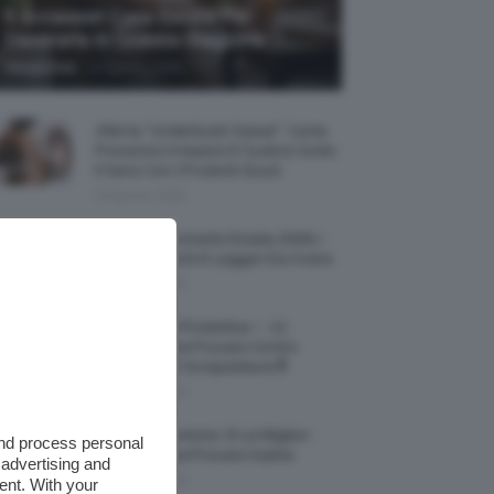
5 Accessori Casa Estate Per
Decorarla In Questa Stagione
-
Giorgia Asti
8 Agosto 2026
Allerta “Underboob Sweat”: Come
Prevenire Irritazioni E Sudore Sotto
Il Seno Con I Prodotti Giusti
8 Agosto 2026
Borse All’uncinetto Estate 2026, I
Modelli Freschi E Leggeri Da Avere
8 Agosto 2026
Creme Mani Protettive ✨ 12
Riparatrici Da Provare Contro
Secchezza E Screpolature🔝
7 Agosto 2026
Profumi Al Limone 🍋 Le Migliori
and process personal
Fragranze Da Provare Subito
 advertising and
7 Agosto 2026
ent. With your