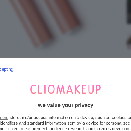
cepting
We value your privacy
tners
store and/or access information on a device, such as cookies 
identifiers and standard information sent by a device for personalised
EET KISS DUO LIQUID LIP
 and content measurement, audience research and services developm