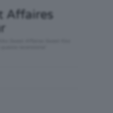
 Affaires
r
iko Sweet Affaires Sweet Kiss
n questa recensione!