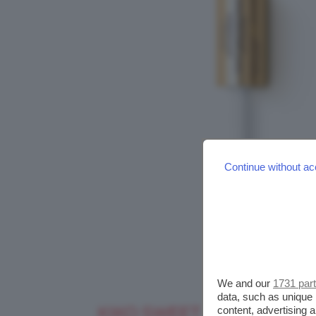
Continue without ac
We and our
1731 par
data, such as unique 
KIKO SWEET AFFAIRES SW
content, advertising