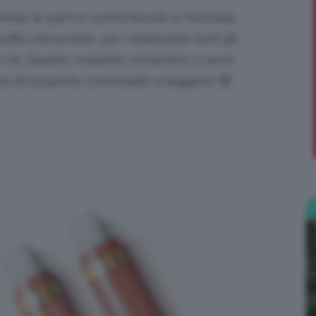
ambe le parti è confortevole e morbida,
;)
soffici ed accese, per catalizzare tutti gli
 c’è. Questo rossetto romantico ci avrà
si di scoprirlo continuate a leggere! 😍