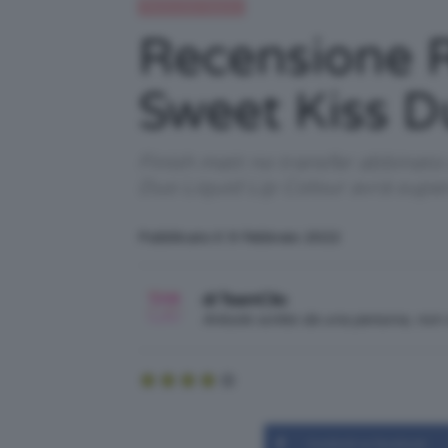
Recensioni beauty
Recensione R
Sweet Kiss D
Finish matt no transfer abbinato
Duo Liquid Lip Colour avrà supera
Pubblicato il: 9 Febbraio 2022
di TeamClio
Articolo scritto da una persona, no
Condividi su Facebook