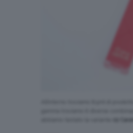
All’interno troviamo 8.5ml di prodotto
gamma troviamo 6 diverse combinazio
abbiamo testato la variante
02 Cara