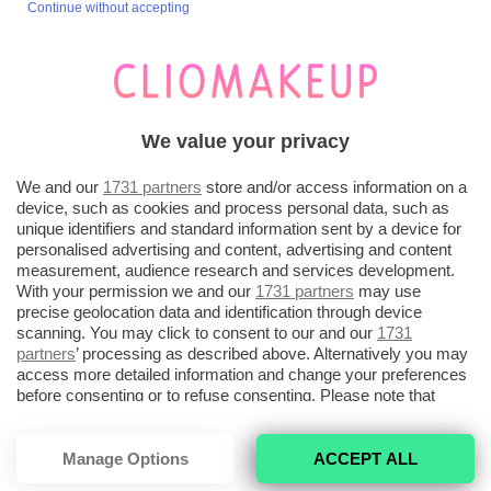
Continue without accepting
We value your privacy
We and our
1731 partners
store and/or access information on a
device, such as cookies and process personal data, such as
unique identifiers and standard information sent by a device for
personalised advertising and content, advertising and content
measurement, audience research and services development.
With your permission we and our
1731 partners
may use
precise geolocation data and identification through device
Post Precedente
Prossimo Post
scanning. You may click to consent to our and our
1731
Menù settimanale 🍽️ la Mini
Pantone, i nuovi colori
partners
’ processing as described above. Alternatively you may
guida su come organizzarlo
autunno inverno 2022 2023
access more detailed information and change your preferences
🌈
before consenting or to refuse consenting. Please note that
some processing of your personal data may not require your
consent, but you have a right to object to such processing. Your
preferences will apply to this website only. You can change
Manage Options
ACCEPT ALL
POST CORRELATI
your preferences or withdraw your consent at any time by