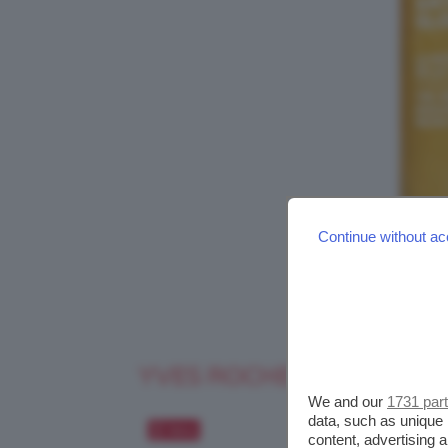
Continue without ac
YVES ROCHER THE ABSO
We and our
1731 par
data, such as unique 
Salva
content, advertising