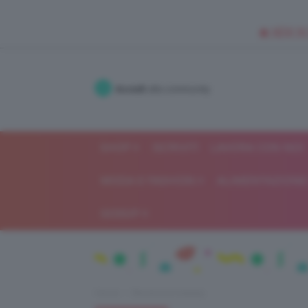
🥥 NEW IN
Accedi
alla community
SHOP
ISCRIVITI
LAVORA CON NOI
MODA E FASHION
ALIMENTAZIONE 
GOSSIP
Home
Recensioni beauty