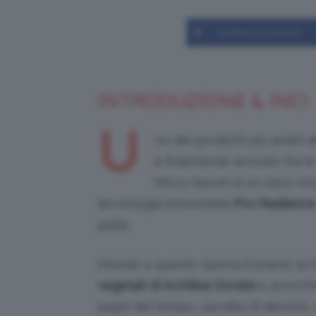
Condividi su Facebook
INTRODUZIONE & INCI
U
no dei prodotti più amati d
è finalmente arrivato fra 
Micro Serum è un siero in
tecnologia brevettata
Pro-Radiance
pelle.
Stando a quanto riporta il brand, la
vegetali di Achillea Dorata
e arricch
segni del tempo, perdita di densità