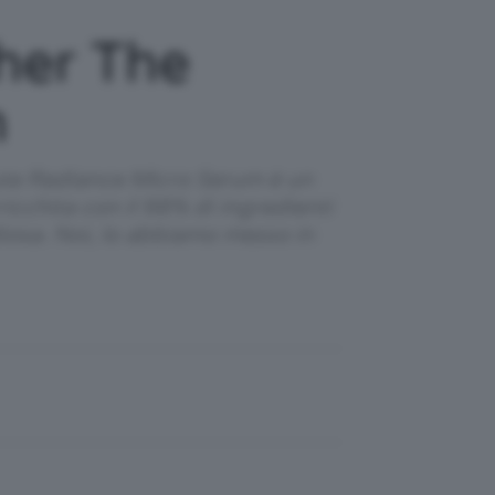
her The
m
lute Radiance Micro Serum è un
icchita con il 98% di ingredienti
diosa. Noi, lo abbiamo messo in