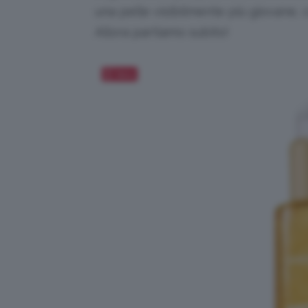
una pelle visibilmente più giovane, 
Allora partiamo subito!
Salva