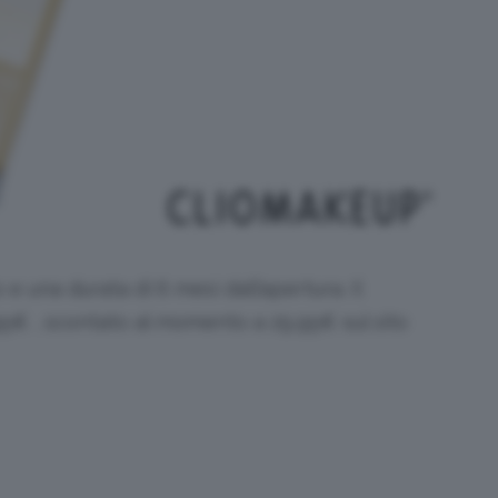
e una durata di 6 mesi dall’apertura. Il
,95€ , scontato al momento a 29,95€ sul sito