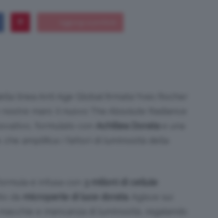
Bellezza
ella linea Anti Age Global firmata Yves Rocher
le nostre mani. Il nuovo The Absolute Radiance
e
novativo, formulato con
Achillea Dorata
e una
, che amplifica i fattori di luminosità della
Makeup
 formula è infusa con
3 milioni di cellule
ito da
microperle di luce dorata
. Agisce sui
, macchie e mancanza di luminosità, regalando