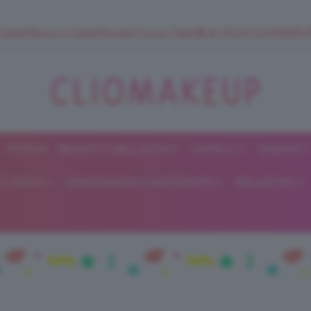
 SuperStrucco e SuperMousse Cocco Tiarè 🌺 ➡️ VAI SU CLIOMAK
FORUM
BEAUTY E BELLEZZA
CAPELLI
UNGHIE
ClioMakeUp
E DIETA
GRAVIDANZA E MATERNITÀ
RELAZIONI
Blog