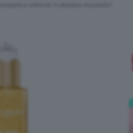
compatta e uniforme. Vi abbiamo incuriosito?
;)