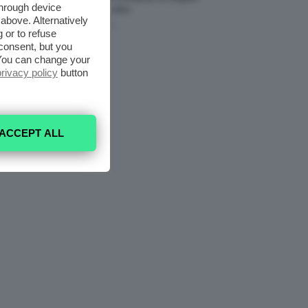
through device
Da Provare ORA
above. Alternatively
7 Agosto 2026
 or to refuse
consent, but you
. You can change your
privacy policy
button
ACCEPT ALL