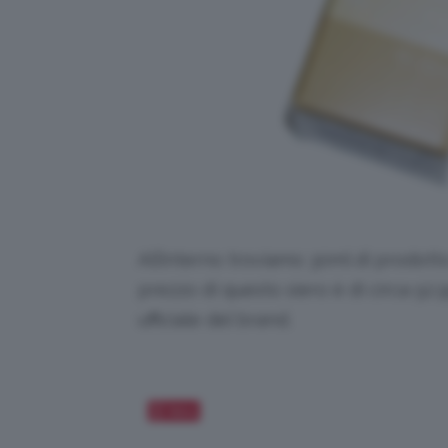
All’interno troviamo 30ml di prodotto 
prezzo di questo siero è di circa 52
ufficiale del brand.
Salva