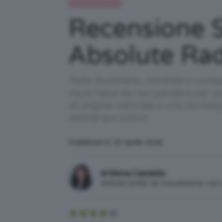
Recensioni beauty
Recensione S
Absolute Ra
Pelle illuminata, morbida e comp
must have da non perdere per ques
di origine naturale e una tecnolo
azione qui sotto!
Pubblicato il: 24 Aprile 2026
di Mena Castaldo
Articolo scritto da una persona, no