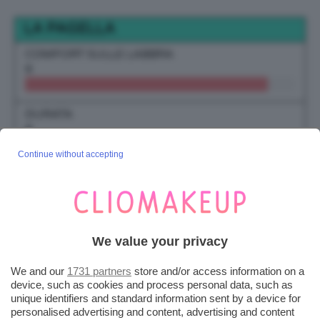
LA PAGELLA
COMFORT SULLE LABBRA
9
DURATA
8
Continue without accepting
RAPPORTO QUALITÀ/PREZZO
10
9
We value your privacy
IN POCHE PAROLE
SI TRATTA DI TINTE LABBRA
We and our
1731 partners
store and/or access information on a
CARATTERIZZATE DA UNA FORMULA
device, such as cookies and process personal data, such as
IDRATANTE E UN FINISH GLOSSATO. IL
unique identifiers and standard information sent by a device for
COLORE È UNIFORME E PIENO E SI
personalised advertising and content, advertising and content