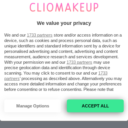
1
2
We value your privacy
We and our
1733 partners
store and/or access information on a
device, such as cookies and process personal data, such as
unique identifiers and standard information sent by a device for
personalised advertising and content, advertising and content
measurement, audience research and services development.
With your permission we and our
1733 partners
may use
precise geolocation data and identification through device
scanning. You may click to consent to our and our
1733
partners
’ processing as described above. Alternatively you may
access more detailed information and change your preferences
before consenting or to refuse consenting. Please note that
some processing of your personal data may not require your
consent, but you have a right to object to such processing. Your
preferences will apply to this website only. You can change
Manage Options
ACCEPT ALL
your preferences or withdraw your consent at any time by
returning to this site and clicking the
privacy policy
button at the
bottom of the webpage.