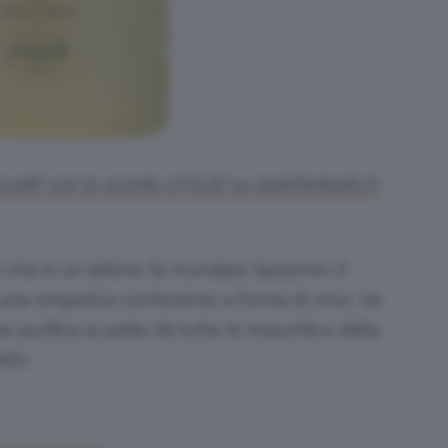
3,22€ con lo sconto LFCLIO su lookfantastic.it
che in un attimo fa ricordare l’autunno: il
i una simpatica confezione a forma di orso, ha
 purifica la pelle da tutte le impurità e dalla
atto.