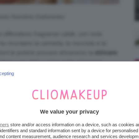
exels/Karolina Grabowska
a si diffondono fragranze calde, con note
 ricordano la cannella, le nocciole e le
oni le potete provare attraverso la
skincare
dervi cura della vostra pelle ed essere
iose? Via col post.
cepting
 I BAGNOSCHIUMA PER UNA
OFUMATA
We value your privacy
n c’è niente di meglio se non concedersi un
tners
store and/or access information on a device, such as cookies 
 “tuffate” in una
schiuma che profuma di
identifiers and standard information sent by a device for personalised
 and content measurement, audience research and services developm