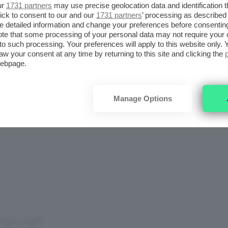
ur
1731 partners
may use precise geolocation data and identification 
ick to consent to our and our
1731 partners
’ processing as described 
detailed information and change your preferences before consenting
Questo
bagnoschiuma
Fresh
vi
A
te that some processing of your personal data may not require your 
abbraccerà con la sua piacevole
t to such processing. Your preferences will apply to this website only
aw your consent at any time by returning to this site and clicking the
fragranza arricchita dal burro di karitè
webpage.
ed estratti di agrumi per una pelle
super idratata e profumatissima.
Manage Options
A