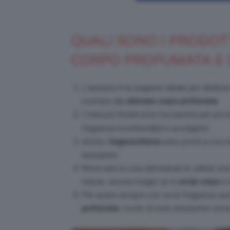
QUALI SONO I PRODOT
CORPO PROFUMATA E 
L’autunno è la stagione ideale per dedicarv
ricorrere alla
skincare corpo profumata
.
I mesi più freddi sono l’occasione per pro
fragranze inconfondibili e avvolgenti.
Anche i
bagnoschiuma
sono pronti a cocco
sensazioni.
Rinnovare la cute eliminando le cellule mo
stesse, ancora meglio se lo
scrub corpo
è 
Per avere sempre con voi le fragranze autu
profumate
, ricche di note dolcissime come