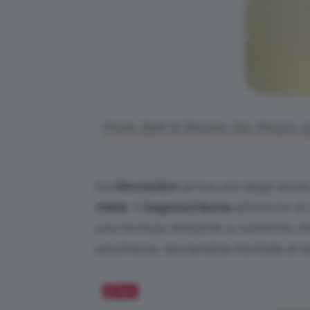
Fresh, Bath & Shower Gel. Prezzo: 2
Da
Revolution
arriva uno degli aromi 
miele
.
Il
bagnoschiuma
all’interno d
una formula idratante e nutriente che
secchezza, lasciandola morbida al t
Salva