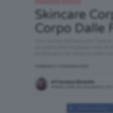
Beauty e bellezza
IN EVIDENZA
Skincare Cor
Corpo Dalle 
Con l’arrivo dell’autunno l’aria s
se inserissimo le stesse note an
profumata che rende la pelle mor
Pubblicato il: 4 Novembre 2023
di Francesca Baranello
Articolo scritto da una persona, no
Condividi su Facebook