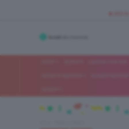
🥥 NEW IN
Accedi
alla community
SHOP
ISCRIVITI
LAVORA CON NOI
MODA E FASHION
ALIMENTAZIONE 
GOSSIP
Home
Beauty e bellezza