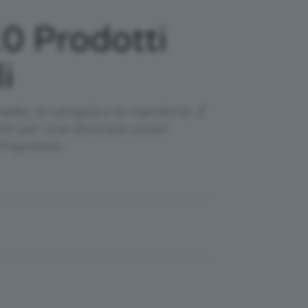
0 Prodotti
i
ello, la vaniglia e la mandorla. E
tti per una skincare corpo
fragranza.