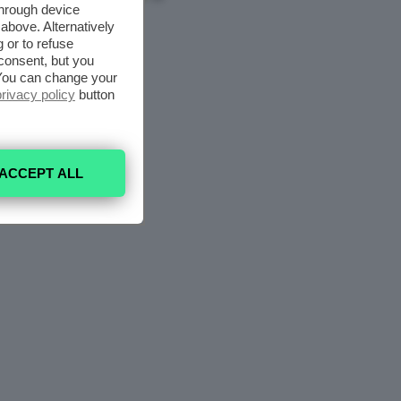
through device
above. Alternatively
 or to refuse
consent, but you
. You can change your
privacy policy
button
ACCEPT ALL