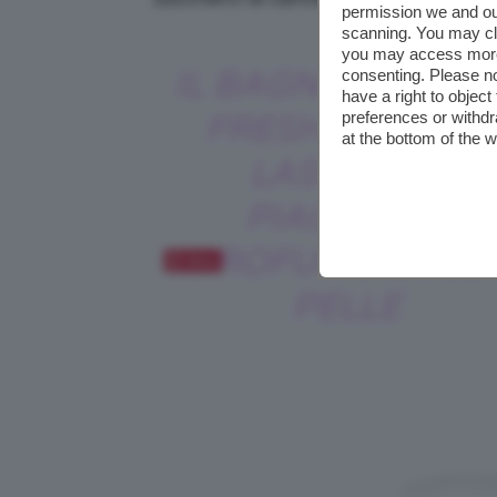
permission we and o
scanning. You may cl
you may access more 
IL BAGNOSCHIUM
consenting. Please no
have a right to objec
preferences or withdr
FRESH NUTRE E
at the bottom of the 
LASCIA UN
PIACEVOLE
PROFUMO SULL
Salva
PELLE