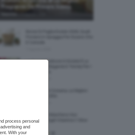
Profumi Al Limone 🍋 Le Migliori
Fragranze Da Provare Subito
-
TeamClio
7 Agosto 2026
Borse Di Paglia Estate 2026, Quali
Portarsi In Spiaggia Per Essere Chic
E Comode
7 Agosto 2026
La French Pedicure In Estate È La
Nail Art Più Elegante E Trendy Per I
Nostri Piedini
7 Agosto 2026
Tinta Labbra Coreana, Le Migliori
Da Provare ORA
7 Agosto 2026
Recensione Maschera Viso
Sephora Idrogel Vitamina C Glow
and process personal
Mask
 advertising and
ent. With your