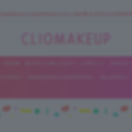
 SuperStrucco e SuperMousse Cocco Tiarè 🌺 ➡️ VAI SU CLIOMAK
FORUM
BEAUTY E BELLEZZA
CAPELLI
UNGHIE
ClioMakeUp
E DIETA
GRAVIDANZA E MATERNITÀ
RELAZIONI
Blog