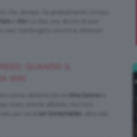
no ciò che, dunque, ha gradualmente corroso
;)
Paris
e
Kim
! Le due, ora, dicono di aver
ogni caso mantengono ancora le distanze!
 REED: QUANDO IL
A IAN!
interruzione dell’amicizia tra
Nina Dobrev
e
ue erano amiche affiatate, ma il loro
inato per via di
Ian Somerhalder
, altra star