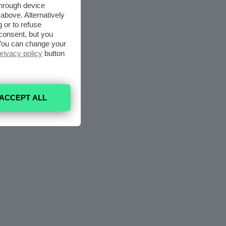
through device
above. Alternatively
 or to refuse
consent, but you
. You can change your
privacy policy
button
ACCEPT ALL