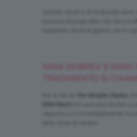
Gelosie, insulti e liti furibonde so
l’amicizia di lunga data che c’era tra
seppellito l’ascia di guerra, ma in 
NINA DOBREV E NIKKI
TRADIMENTO SI CHIAM
Per le fan di
The Vampire Diaries
, l’
Nikki Reed
non sarà una novità! Le d
rapporto si è irrimediabilmente incr
dello show di vampiri.