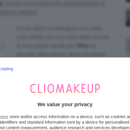
a
, ma poi si è innamorato perdutamente di
chissimo tempo!
Ora le attrici sostengono che vada
tutto bene, ma non sono state poche
O
le frecciatine social che
Nina
ha
lanciato all’ex amica, ferita da quello
che ha considerato un vero e proprio
A
cepting
tradimento!
LORDE, TAYLOR SWIFT E
LE USCITE INFELICI
We value your privacy
tners
store and/or access information on a device, such as cookies 
 subito un’incrinatura proprio recentemente
identifiers and standard information sent by a device for personalised
, ha confessato al famoso sito
BuzzFeed
che,
 and content measurement, audience research and services developm