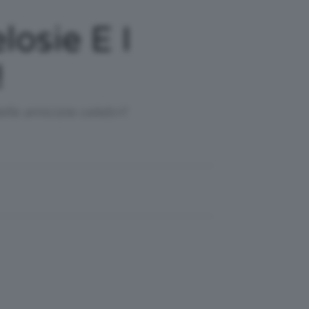
losie E I
!
lle amicizie celebri!