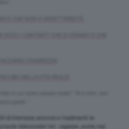
evi:
IANO E CHE NON VI ASPETTERESTE
R: ECCO I CANTANTI CHE SI ODIANO E CHE
: FACCIAMO CHIAREZZA!
A INCUBO NELLA VITA REALE!
oto in cui sono venuta male!” “Sì sì Kim, non
eoccuparti…”
tti di interesse amorosi e tradimenti: le
roprie telenovele! Voi , ragazze, avete mai