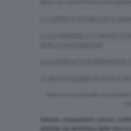
dello star system? Allora non perdet
1) 7 COPPIE DI ATTORI CHE SI OD
2) 7 CLAMOROSE LITI TRA POP STA
NON LO NASCONDONO!
3) 4 COPPIE DI STAR NEMIAMICHE
4) I BACI DA SOGNO DEI FILM, E D
“Paris mi raccomando, non postare f
pr
Gelosie, competizioni, rumors, confli
amicizie vip sembrano delle vere e p