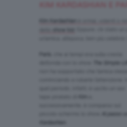
KIM KARDASHIAN E PAR
Kim Kardashian
è ormai, volenti o no
Eppure, c’è stato un 
dello
show biz
!
un’amica, all’epoca, ben più celebre:
Paris
, che ai tempi era sulla cresta
dell’onda con lo show
The Simple Li
non ha sopportato che l’amica stes
cominciando a rubarle l’attenzione. I
quel periodo, infatti, è uscito un sex
tape piratato di
Kim
e,
successivamente, è comparso sul
piccolo schermo lo show
Al passo c
Kardashian.