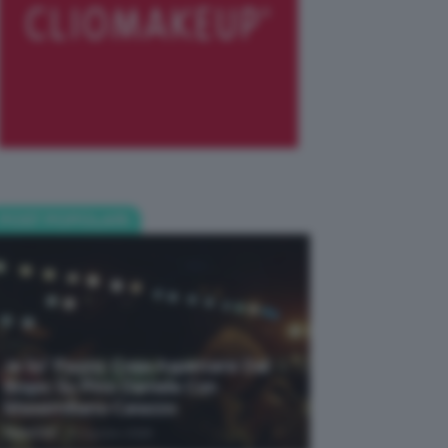
POST POPOLARI
Je So’ Pazzo: Cosa Aspettarsi Dal
Biopic Su Pino Daniele Con
Massimiliano Caiazzo
-
TeamClio
6 Agosto 2026