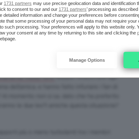
ur
1731 partners
may use precise geolocation data and identification 
la stessa cosa di esserlo con una persona che
ick to consent to our and our
1731 partners
’ processing as described 
detailed information and change your preferences before consenting
te that some processing of your personal data may not require your 
t to such processing. Your preferences will apply to this website only
e un amico con delle allergie molto
aw your consent at any time by returning to this site and clicking the
webpage.
cui non si può andare insieme. Certe cose non si
onsiderazioni da fare nell’ambito dell’amicizia.
 malattia autoimmune.”
Manage Options
seppur relazionate agli
ivamente molto forti,
a dell’amica, e hanno fatto infuriare i fan di
? Al momento non si sa, dato che ha preferito
ranno le due (ex?) amiche questa situazione?
apporti più o meno turbolenti tra i membri