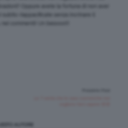
ivazioni? Oppure avete la fortuna di non aver
i subito riappacificate senza incrinare il
, nei commenti! Un besooo!!!
Prossimo Post
Le 7 verità che le case cosmetiche non
vogliono farci sapere 😵😵
QUESTO AUTORE