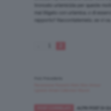
troncato un’amicizia per queste mot
mai litigato con un’amica, o di esserv
rapporto? Raccontatemelo, se vi va
1
2
Post Precedente
Recensione Rossetti Matt Mon Amour
Lipstick Amani Collection Wycon
POST CORRELATI
ALTRI POST DI 