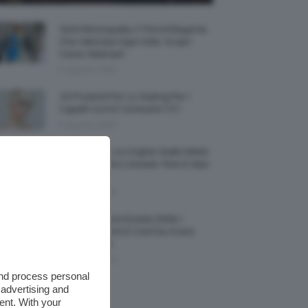
Abiti Monospalla, Il Trend Elegante
Che Valorizza Ogni Stile: Scopri
Come Abbinarli
6 Agosto 2026
15 Prodotti Per Lo Styling Per I
Capelli Corti E Cortissimi 💇🏻‍♀️
6 Agosto 2026
Honey Nails, Le Unghie Giallo Miele
Che Dominano L’estate: Foto E Idee
Nail Art
6 Agosto 2026
Vestiti Lingerie Estate 2026, I
Modelli Freschi E Cool Da Avere
Nell’armadio
6 Agosto 2026
and process personal
 advertising and
ent. With your