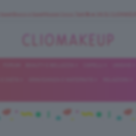
 SuperStrucco e SuperMousse Cocco Tiarè 🌺 ➡️ VAI SU CLIOMAK
FORUM
BEAUTY E BELLEZZA
CAPELLI
UNGHIE
ClioMakeUp
E DIETA
GRAVIDANZA E MATERNITÀ
RELAZIONI
Blog