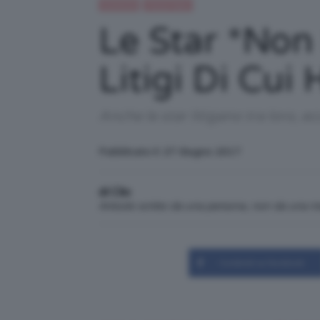
Celebrità
Trend Topic
Le Star *non 
Litigi Di Cui
Anche le star litigano tra loro, e
Pubblicato il: 27 Giugno 2017
di Clio
Articolo scritto da una persona, non da una 
Condividi su Facebook