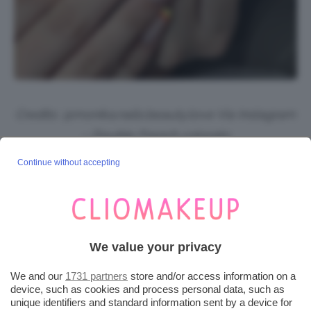
Credits: @monika.nails.beauty.love Via Instagram
– Double French colorato
Continue without accepting
LE UNGHIE ESTIVE ROSSE
SONO INTRAMONTABILI:
SEMPLICI O CON NAIL ART A
We value your privacy
TEMA
We and our
1731 partners
store and/or access information on a
device, such as cookies and process personal data, such as
Inutile dirlo, bellezze, le
unghie estive rosse
unique identifiers and standard information sent by a device for