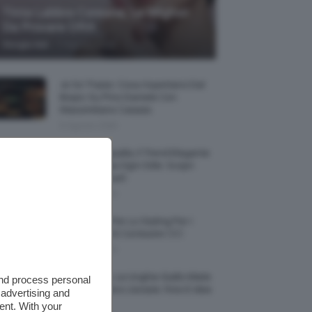
Tinta Labbra Coreana, Le Migliori
Da Provare ORA
-
Giorgia Asti
7 Agosto 2026
Je So’ Pazzo: Cosa Aspettarsi Dal
Biopic Su Pino Daniele Con
Massimiliano Caiazzo
6 Agosto 2026
Abiti Monospalla, Il Trend Elegante
Che Valorizza Ogni Stile: Scopri
Come Abbinarli
6 Agosto 2026
15 Prodotti Per Lo Styling Per I
Capelli Corti E Cortissimi 💇🏻‍♀️
6 Agosto 2026
Honey Nails, Le Unghie Giallo Miele
and process personal
Che Dominano L’estate: Foto E Idee
 advertising and
Nail Art
ent. With your