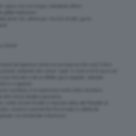
to opaco ma non troppo vellutante ottimo
 glitter bellissimo
 da te Clio ottima per i trucchi di tutti i giorni
ace!
 a Grace!
el brand da Sephora come non provare le mini size? Il kit è
olvere, entrambi nel colore “opal”. Il costo è di € 19,00 ed
 è più discreto e da un effetto glow bagnato, naturale,
do lo si applica.
lore countless, è un arancione molto bello ed estivo,
tile dire che la durata è pazzesca.
 credo di aver trovato il mascara della vita! Rispetto al
rpo, colore e volume! Poi l’ho trovato in offerta 😉
plicato con la blender è favoloso!