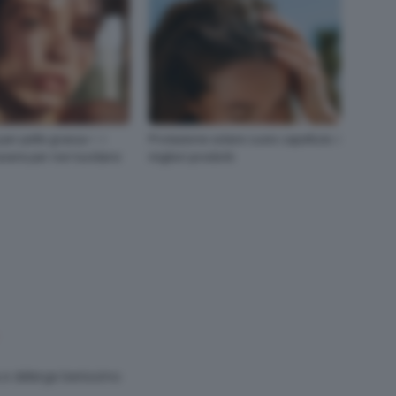
per pelle grassa ✨ i
Protezione solare cuoio capelluto: i
 avere per non lucidarsi
migliori prodotti
 e deterge benissimo