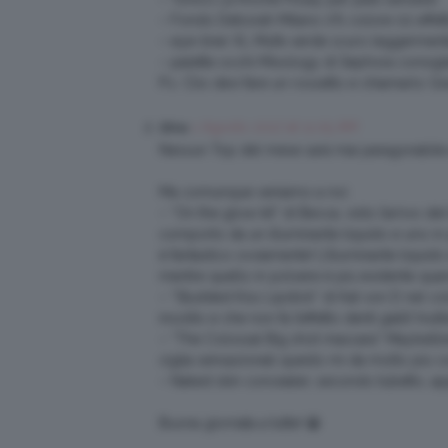
– Fondo Deborah Milano 0% colore 02 effet
– eye-liner XL Mufe verde scuro leggermente
– palette occhi Mixology di Sephora consigliata
P.s. Clio devi fare un rossetto e chiamarlo Gr
1 Agosto 2017 at 11:05 AM
Silvia
Nessun Top del mese sarà mai paragonabile
Ma comunque veniamo a noi:
– “On the glow kit” di Becca, visto l’arrivo d
comporto da un illuminante liquido e uno in p
è fantastico ovviamente! L’illuminante liquido
mentre quello in polvere è più evidente quan
– “Studded Kiss Lipstick” di Kat von D nel co
insolito e che non fa l’effetto denti gialli! Inu
– “The Colossal Big shot mascara” Maybelline,
ciglia sensazionali questo mi da molto più co
– Naked skin concealer, secondo tubetto, ap
Buona giornata a tutte! 😀