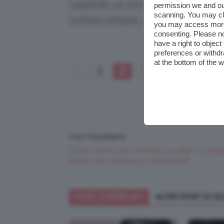
coprente: un correttore ad effetto a
permission we and o
scanning. You may cl
contare sempre. Curiose? Allora guar
you may access more 
consenting. Please no
have a right to objec
preferences or withdr
at the bottom of the 
1
2
3
Post Precedente
Come vestirsi per sembrare più alte? 9 consig
fashion per apparire più slanciate!🔝
POST CORRELATI
ALTRI POST DI 