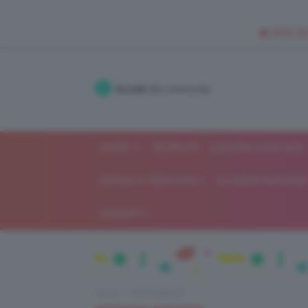
🥥 NEW IN
Accedi
alla community
SHOP
ISCRIVITI
LAVORA CON NOI
MODA E FASHION
ALIMENTAZIONE 
GOSSIP
Home
IN EVIDENZA