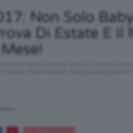
/
017: Non Solo Baby
ova Di Estate E Il 
 Mese!
Tutto
mondo è l'arrivo di baby Grace...! Ma non volevo
 MESE! Quali saranno i miei prodotti preferiti?
su
macchina
Trucco,