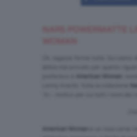
NARS POWERMATTE LI
WOMAN
Ok, ragazze ferme tutte. Qui siamo d
abbia mai provato per quanto riguarda
preferisco è
American Woman
, nom
Lenny Kravitz. Tutta la collezione
Na
’70 – motivo per cui tutti i nomi dei r
Cre
American Woman
è un rosa carne na