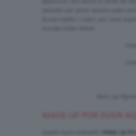
appiccica, non secca, è facile da met
pensato per poter essere usato anch
di una matita. I colori, poi, sono sup
trovata molto felice!
Cred
Cred
Nars, Lip Pigme
MAKE UP FOR EVER AQUA
Questi nuovi ombretti i
Make Up For