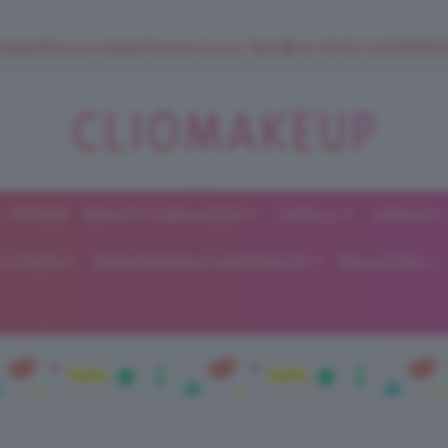
 SuperStrucco e SuperMousse Cocco Tiarè 🌺 ➡️ VAI SU CLIOMAK
FORUM
BEAUTY E BELLEZZA
CAPELLI
UNGHIE
ClioMakeUp
E DIETA
GRAVIDANZA E MATERNITÀ
RELAZIONI
Blog