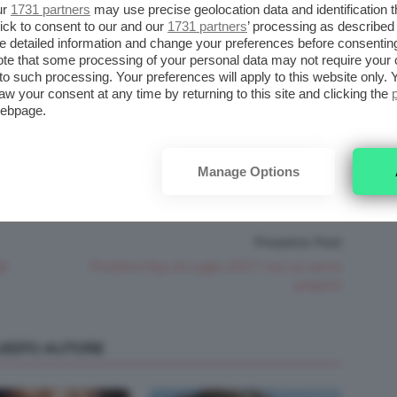
erografo e un fondotinta su cui si può
ur
1731 partners
may use precise geolocation data and identification 
ick to consent to our and our
1731 partners
’ processing as described 
date la fine del post!
detailed information and change your preferences before consenting
te that some processing of your personal data may not require your 
t to such processing. Your preferences will apply to this website only
aw your consent at any time by returning to this site and clicking the
webpage.
Manage Options
Prossimo Post
li
Prodotti flop di Luglio 2017: nun ce semo
proprio!
QUESTO AUTORE