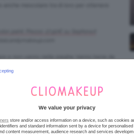
ono anche mescolare tra di loro per ottenere
lor paint. Prezzo: 27,90€ su Sephora.it
ystalcandymakeup.com
mare e non vanno nelle pieghe. Vanno bene da
vere. Durano tantissimo, non importa il finish
cepting
cibili per la prima lettera del nome del
 le
sopracciglia
, lo sto usando tanto. Il mio
We value your privacy
iridescente, molto versatile.
tners
store and/or access information on a device, such as cookies 
identifiers and standard information sent by a device for personalised
arliamo invece di base, anche un po’
 and content measurement, audience research and services developm