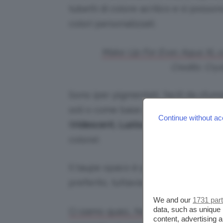
tubetti di colore acrilico e si poss
colori personalizzati.
Make Up For Ever, Aqua XL co
Credits: Cr
Sono iper pigmentati, facili da sfu
soli o come base per ombretti in pol
Continue without ac
(
Iridescent, Lustous, Matte
– riconos
colore).
Il taupe opaco è perfetto anche per
preferito, tuttavia, è I-80, un rosino 
We and our
1731 par
data, such as unique 
Ci siamo quasi… Nell’ultima pagina p
content, advertising