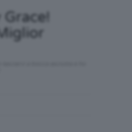
 Grace!
Miglior
 lasciarvi a bocca asciutta e ho