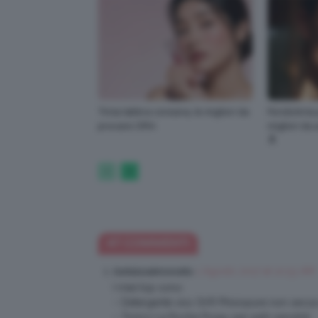
Tinta labbra coreana, le migliori da
Fondotinta 
provare ORA
migliori da
🔝
47 COMMENTI
1 Agosto 2017 at 10:53 AM
Gattalunakimonoblu
I miei top sono:
– Detergente viso SVR Phisiopure non secca
– Tonico La Roche Posay per pelli sensibili