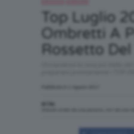
IN EVIDENZA
Top TeamClio
Top Luglio 2
Ombretti A Pr
Rossetto Del
Ovviamente la cosa più bella del 
preparato prontamente i TOP DEL
Pubblicato il: 1 Agosto 2017
di Clio
Articolo scritto da una persona, non da una 
Condividi su Facebook