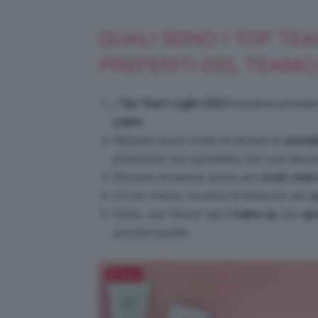
QUALI SONO I TOP TEA
PREFERITI DEL TEAMC
I
Top Team Luglio 2023
includono preval
solare
.
Abbiamo avuto modo di testare un
autoab
protezione viso quotidiana
low cost
davver
Nel post troverete anche uno
scrub corpo
C’è chi, invece, ha perso la testa per uno
s
Infine, una “chicca” per il
make-up
: uno
spr
seccare la pelle.
Salva