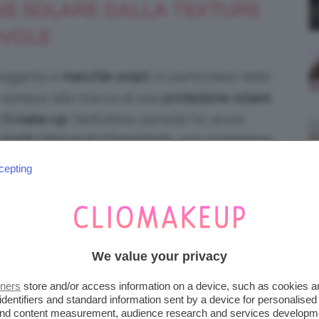
ONE SOLARE DALLA TEXTURE
EVOLE
soggetta a
macchie solari
, in particolare nella
sempre alla ricerca di una
protezione solare
 il make-up
. Nell’ultimo periodo ho avuto
talift Clinical di L’Oréal Paris
,
con protezione
antiossidante ed è adatta a tutti i tipi di pelle,
cepting
We value your privacy
tners
store and/or access information on a device, such as cookies 
identifiers and standard information sent by a device for personalised
 and content measurement, audience research and services developm