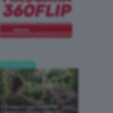
POST POPOLARI
5 Accessori Casa Estate Per
Decorarla In Questa Stagione