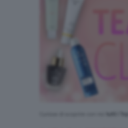
Curiose di scoprire con noi
tutti i T