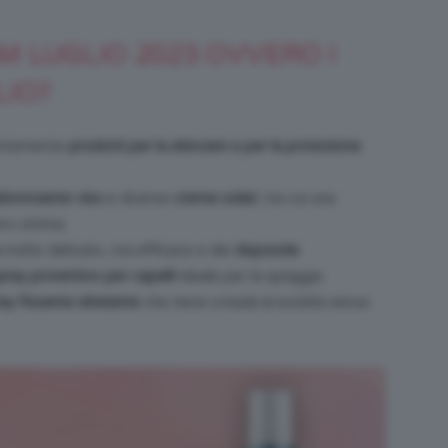
M LUGLIO 2023 OVVERO I
LIO?
Bellezza
entemente
prodotti per la skincare e per la protezione
bronzante viso
e diverse
creme solari
, tra cui una
o ottima.
e
molto delicato, ma efficace e dei
doposole
.
pray protettivo per capelli
ideale per la spiaggia.
ay fissante idratante
che tiene a bada la lucidità senza
Makeup