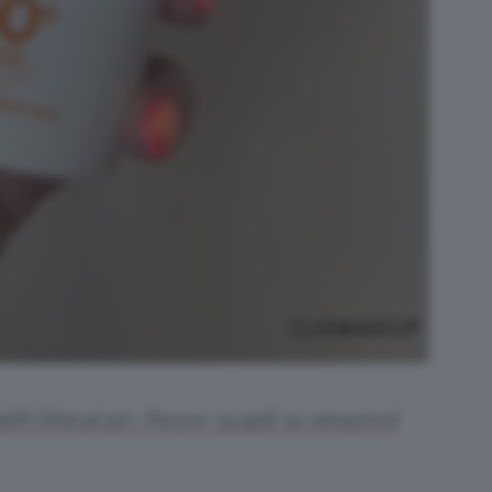
lift Clinical 50+. Prezzo: 13,49€ su amazon.it