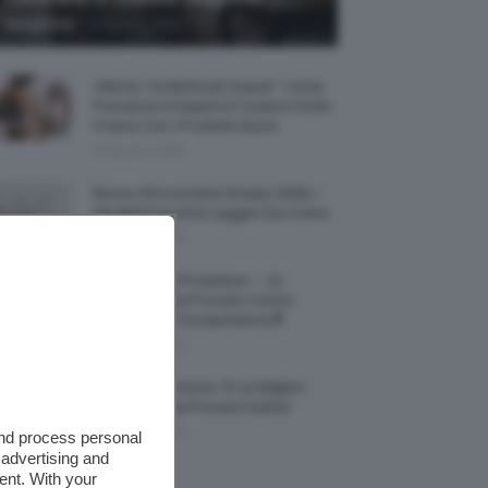
-
Giorgia Asti
8 Agosto 2026
Allerta “Underboob Sweat”: Come
Prevenire Irritazioni E Sudore Sotto
Il Seno Con I Prodotti Giusti
8 Agosto 2026
Borse All’uncinetto Estate 2026, I
Modelli Freschi E Leggeri Da Avere
8 Agosto 2026
Creme Mani Protettive ✨ 12
Riparatrici Da Provare Contro
Secchezza E Screpolature🔝
7 Agosto 2026
Profumi Al Limone 🍋 Le Migliori
Fragranze Da Provare Subito
7 Agosto 2026
and process personal
 advertising and
ent. With your