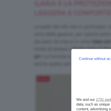
ILARIA E LA PROTEZI
LEGGERA E CONFORT
La pelle del mio viso è, purtroppo, 
zona delle guance, per questo sono 
da usare da sola e/o come
base per
modo di testare il
Fluido Anti-UV Revi
50+
. La formula contiene
vitamina C
Continue without ac
anche quelle sensibili.
Salva
We and our
1731 par
data, such as unique 
content, advertising