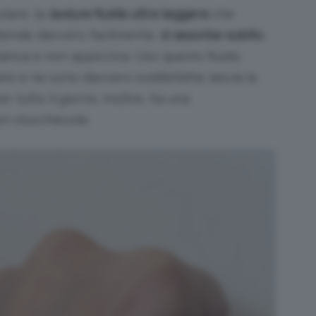
olare, la
texture
fluida ultra leggera
che
stende davvero facilmente,
si assorbe subito
,
ianca e non appiccica. Uso questo fluido
re e ne sono davvero soddisfatta: lascia la
r tutto il giorno. Inoltre, ha una
on stucchevole.