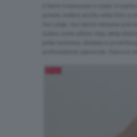
A farmi innamorare è stata, in partic
potete vedere anche nella foto: si 
non unge, non lascia nessuna scia b
solare come ultimo step della skinca
pelle luminosa, idratata e protetta pe
profumazione piacevole, fresca e n
Salva