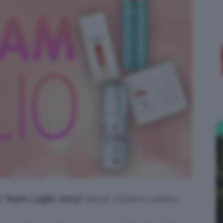
;)
op Team Luglio 2023?
Allora, iniziamo subito.