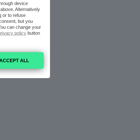
through device
above. Alternatively
 or to refuse
consent, but you
. You can change your
privacy policy
button
ACCEPT ALL