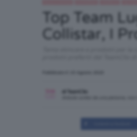
Beauty e bellezza
IN EVIDENZA
TEAMCLIO
Top Team
Top Team Lug
Collistar, I P
Tanta skincare e prodotti per la 
prodotti preferiti del TeamClio d
Pubblicato il: 15 Agosto 2023
di TeamClio
Articolo scritto da una persona, no
Condividi su Facebook