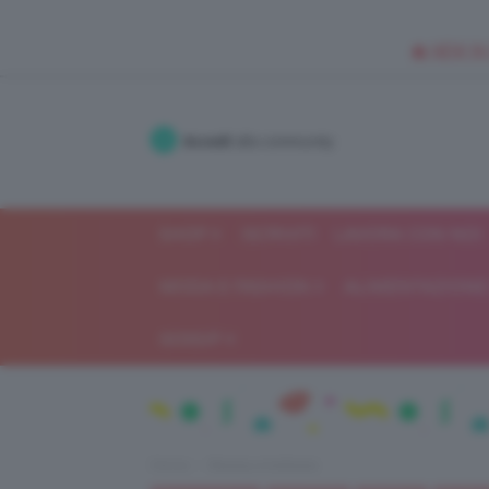
🥥 NEW IN
Accedi
alla community
SHOP
ISCRIVITI
LAVORA CON NOI
MODA E FASHION
ALIMENTAZIONE 
GOSSIP
Home
Beauty e bellezza