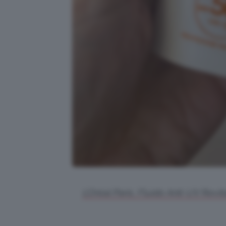
L’Oréal Paris, Fluido Anti-UV Revita