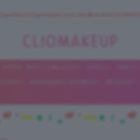
 SuperStrucco e SuperMousse Cocco Tiarè 🌺 ➡️ VAI SU CLIOMAK
FORUM
BEAUTY E BELLEZZA
CAPELLI
UNGHIE
ClioMakeUp
E DIETA
GRAVIDANZA E MATERNITÀ
RELAZIONI
Blog