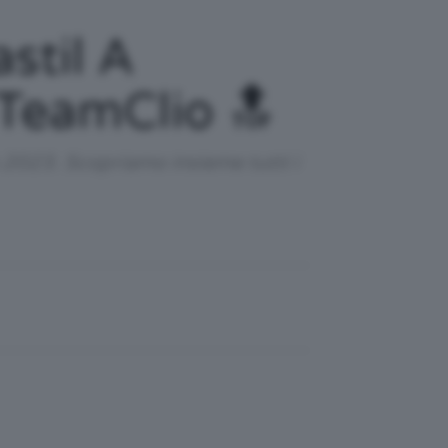
stil A
l TeamClio 🔝
o 2023. Scopriamo insieme tutti i