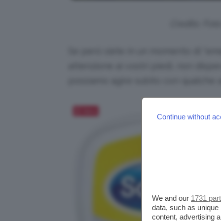
Credits: Fot
Se però siete in un momento di “eme
attenzione ai vostri piedi, non dispe
possiamo agire subito con qualche 
Salva
Continue without ac
We and our
1731 par
data, such as unique 
content, advertising