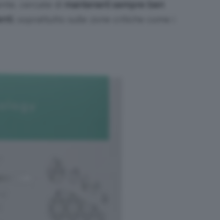
nte, cercate di
mantenerli sempre ben
enti
, soprattutto sulle zone critiche come i