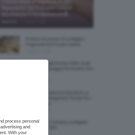
Creme Mani Protettive ✨ 12
Riparatrici Da Provare Contro
Secchezza E Screpolature🔝
-
TeamClio
7 Agosto 2026
Profumi Al Limone 🍋 Le Migliori
Fragranze Da Provare Subito
7 Agosto 2026
Borse Di Paglia Estate 2026, Quali
Portarsi In Spiaggia Per Essere Chic
E Comode
7 Agosto 2026
La French Pedicure In Estate È La
Nail Art Più Elegante E Trendy Per I
Nostri Piedini
7 Agosto 2026
and process personal
Tinta Labbra Coreana, Le Migliori
 advertising and
Da Provare ORA
ent. With your
7 Agosto 2026