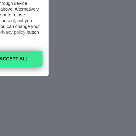
through device
above. Alternatively
 or to refuse
consent, but you
. You can change your
privacy policy
button
ACCEPT ALL