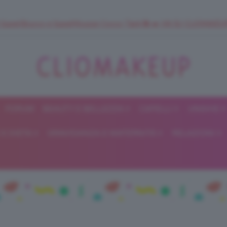
 SuperStrucco e SuperMousse Cocco Tiarè 🌺 ➡️ VAI SU CLIOMAK
FORUM
BEAUTY E BELLEZZA
CAPELLI
UNGHIE
ClioMakeUp
E DIETA
GRAVIDANZA E MATERNITÀ
RELAZIONI
Blog