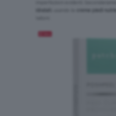
imperfezioni evidenti. Secondariame
idratati
, usando le
creme piedi nutri
talloni.
Salva