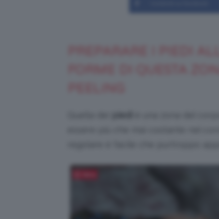
Condividi su Facebook
PREPARARE I PIEDI ALL
FORME DI QUESTA ZO
PEELING
Quella dei
piedi
è una zona del corpo
essere più che mai costante nel cors
regolare è facile che purtroppo appai
Salva