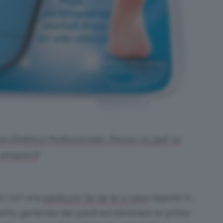
e Elettrico Professionale. Prezzo: 21,39€ su
amazon.it
ere con una
oppure in
pedicure fai da te a casa
spetto generale dei piedi ed eliminare le prime