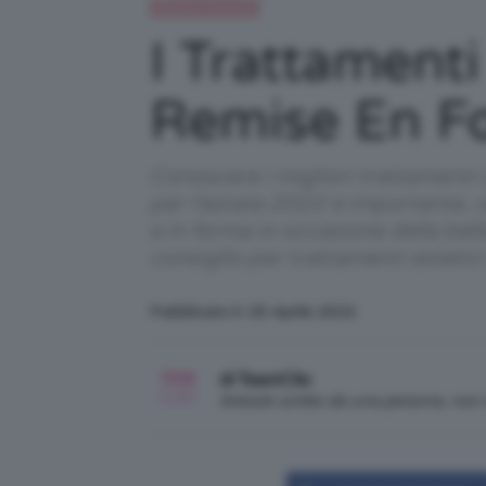
Beauty e bellezza
I Trattament
Remise En Fo
Conoscere i migliori trattamenti 
per l'estate 2022 è importante, 
e in forma in occasione della bel
consiglio per trattamenti estetici
Pubblicato il: 25 Aprile 2022
di TeamClio
Articolo scritto da una persona, no