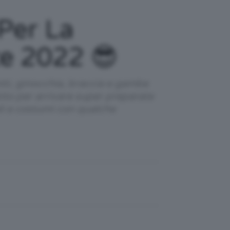
Per La
te 2022 😎
iti, ginocchia, braccia e gambe
ito per arrivare super preparate
ali e costumi con qualche