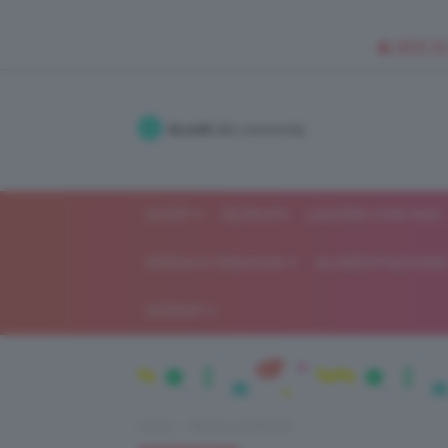
🥥 NEW IN
Accedi
alla community
SHOP
ISCRIVITI
LAVORA CON NOI
MODA E FASHION
ALIMENTAZIONE 
GOSSIP
Home
Beauty e bellezza