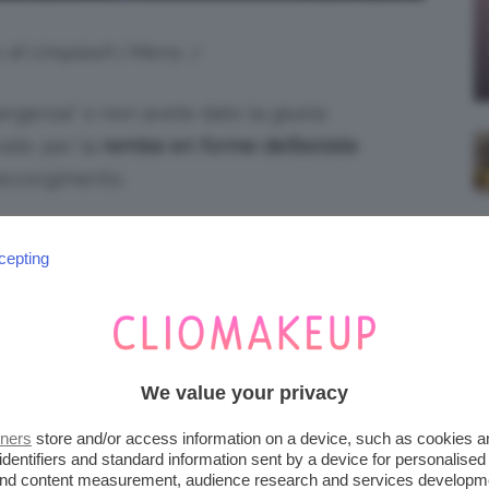
o di Unsplash | Merry J
rgenza” o non avete dato la giusta
rate: per la
remise en forme dell’estate
accorgimento.
cepting
We value your privacy
tners
store and/or access information on a device, such as cookies 
identifiers and standard information sent by a device for personalised
 and content measurement, audience research and services developm