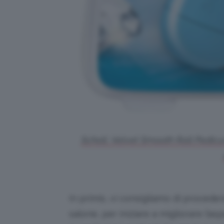
Scholl, Velvet Smooth Roll Pedicur
In primis, vi consigliamo di proced
salone, per iniziare a migliorare l’a