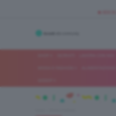
🥥 NEW IN
Accedi
alla community
SHOP
ISCRIVITI
LAVORA CON NOI
MODA E FASHION
ALIMENTAZIONE 
GOSSIP
Home
Beauty e bellezza