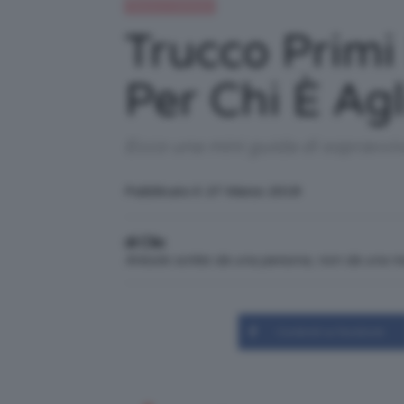
Beauty e bellezza
Trucco Primi 
Per Chi È Agli
Ecco una mini guida di sopravvive
Pubblicato il: 27 Marzo 2018
di Clio
Articolo scritto da una persona, non da una 
Condividi su Facebook