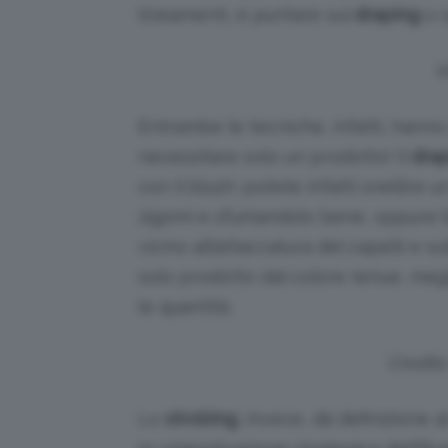
lineamenti, è puntare sul
draping
o s
V
Entrambe le tecniche, infatti, hanno
necessitare solo un prodotto! Il
dra
con il blush: potete infatti snellire
zigomi e sfumandolo bene, oppure b
vicino all’attaccatura del capelli e 
solo prodotto dal colore tenue, meg
le quantità.
Credit
Lo
strobing
, invece, dà definizione al