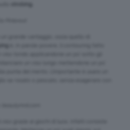
ullo
strobing.
ia Pinterest
 un grande vantaggio, ossia quello di
ping
è, in parole povere, il contouring fatto
 un viso tondo applicandone un po’ sotto gli
ilanciare un viso lungo mettendone un po’
sulla punta del mento. L’importante è usare un
lio se rosato o pescato, senza esagerare con
s: beautymnl.com
 viso grazie ai giochi di luce, infatti consiste