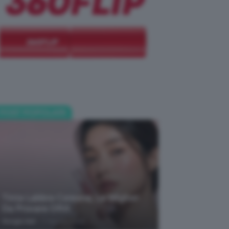
POST POPOLARI
Tinta Labbra Coreana, Le Migliori
Da Provare ORA
-
Giorgia Asti
7 Agosto 2026