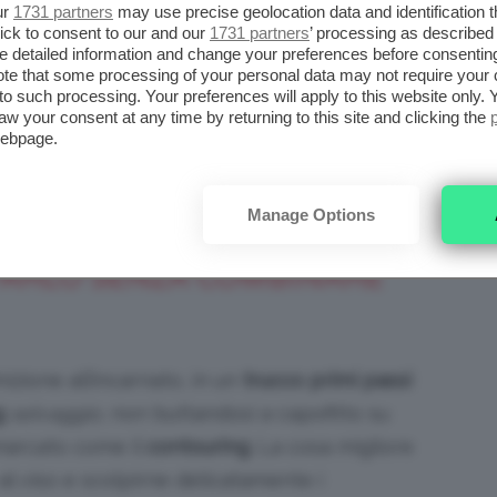
ne sul collo, in modo da non creare uno
ur
1731 partners
may use precise geolocation data and identification 
ick to consent to our and our
1731 partners
’ processing as described 
riate una coprenza maggiore, via libera al
detailed information and change your preferences before consenting
 base acquosa, in quanto di stesura più
te that some processing of your personal data may not require your 
t to such processing. Your preferences will apply to this website only
sa e volete darle un effetto
glowy
, potete
aw your consent at any time by returning to this site and clicking the
webpage.
qualora vogliate opacizzarla, vi consiglio di
 la spugnetta, in modo da non prendere
Manage Options
 FARLO SENZA COMBINARE
izione all’incarnato, in un
trucco primi passi
g
selvaggio,
non buttandosi a capofitto su
marcato come il
contouring
. La cosa migliore
al viso e scolpirne delicatamente i