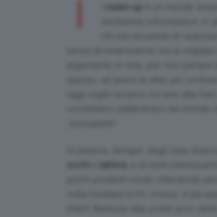
I
l
make-up
è un mondo ampio 
tantissime informazioni, in 
chi sta cercando di realizza
senso di smarrimento tra le migliaia 
argomento in rete, per non parlare de
spesso, ad avere le idee più confuse
oggi voglio proprio tornare alle basi
vorrebbero addentrarsi nel mondo d
“principianti”.
Vi parlerò, dunque, degli step essen
occhi
e
labbra
, e di tanti interessa
pochi prodotti mirati, ottenendo per
nulla invidiare a chi, invece, è più e
eheh! Bellezze alle prime armi, siete