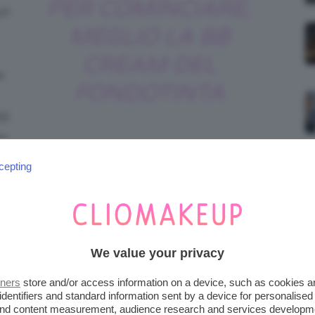
PER COMINCIARE,
un
MEGLIO LA BB
CREAM DEL
e
FONDOTINTA
i!
le
osto del fondotinta, potreste usare una
BB
cepting
licazione è infatti molto semplice e veloce,
se fossero una normale crema idratante!
We value your privacy
s: thedebrief.com
tners
store and/or access information on a device, such as cookies 
identifiers and standard information sent by a device for personalised
 and content measurement, audience research and services developm