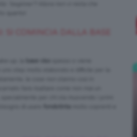
ello
“beginner”
? Allora non vi resta che
to quanto!
;)
I: SI COMINCIA DALLA BASE
ake-up, la
base viso
spesso o viene
no step molto elaborato e difficile per la
atamente, le cose non stanno così in
ncarnato farà risaltare come non mai un
 specialmente per chi sta muovendo i primi
bisogno di usare
fondotinta
molto coprenti e