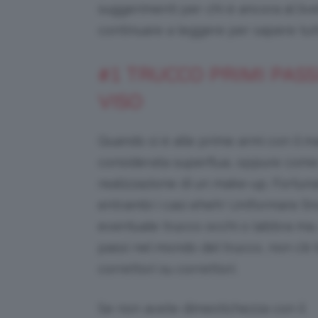
suggerimenti per chi è ancora al liv
continuare a leggere per sapere tut
#1 TRUCCO PRIMI PASS
VISO
Quando si è alle prime armi con il m
considerata superflua, oppure come u
realizzazione di un make-up. Fortun
entrambi i casi eheh! Uniformare l’i
eventuale trucco occhi o labbra ma,
passi nel mondo del trucco, non c’è 
correttori su correttori.
Se non avete dimestichezza con il