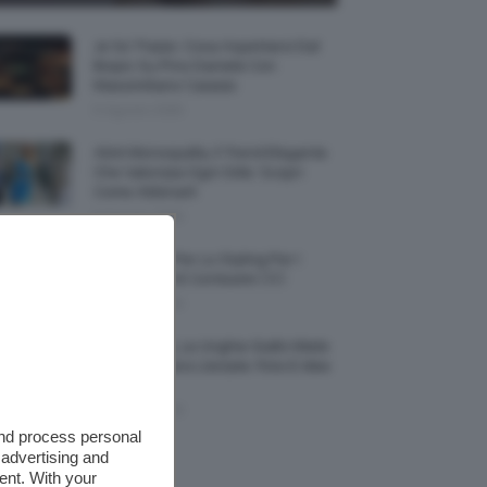
Je So’ Pazzo: Cosa Aspettarsi Dal
Biopic Su Pino Daniele Con
Massimiliano Caiazzo
6 Agosto 2026
Abiti Monospalla, Il Trend Elegante
Che Valorizza Ogni Stile: Scopri
Come Abbinarli
6 Agosto 2026
15 Prodotti Per Lo Styling Per I
Capelli Corti E Cortissimi 💇🏻‍♀️
6 Agosto 2026
Honey Nails, Le Unghie Giallo Miele
Che Dominano L’estate: Foto E Idee
Nail Art
6 Agosto 2026
and process personal
 advertising and
ent. With your