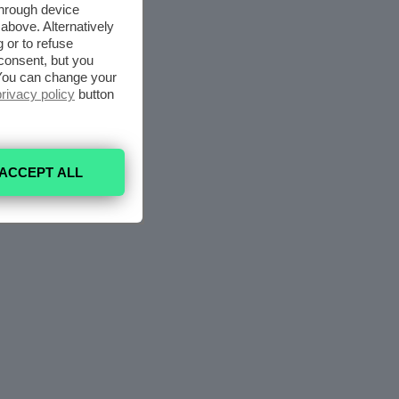
through device
above. Alternatively
 or to refuse
consent, but you
. You can change your
privacy policy
button
ACCEPT ALL