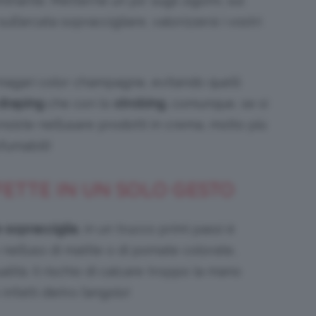
uminante. Metterne un po’ sugli zigomi, sul
ull’arcata sopraccigliare, valorizzerà i vostri
 magari color champagne, evitando quelli
draping
che con lo
strobing
, comunque, se si
nsiste nell’usare prodotti in crema, molto più
fumabili!
FETTE IN UN SOLO GESTO
 sopracciglia
, in un trucco primi passi è
ell’uso di matite o di pomate colorate,
tà. Il rischio di calcare troppo la mano
infatti dietro l’angolo!