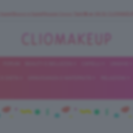
 SuperStrucco e SuperMousse Cocco Tiarè 🌺 ➡️ VAI SU CLIOMAK
FORUM
BEAUTY E BELLEZZA
CAPELLI
UNGHIE
ClioMakeUp
E DIETA
GRAVIDANZA E MATERNITÀ
RELAZIONI
Blog