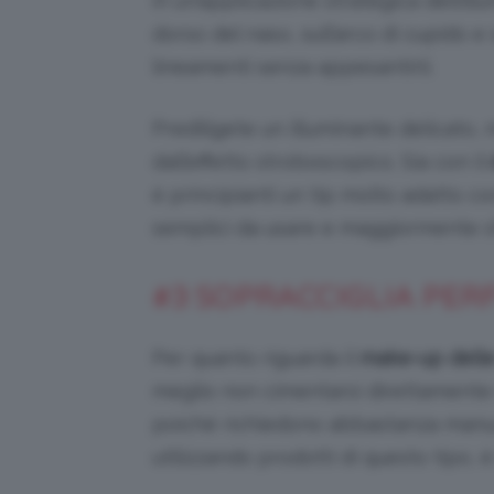
in un’applicazione strategica dell’ill
dorso del naso, sull’arco di cupido e s
lineamenti senza appesantirli.
Prediligete un illuminante delicato,
dall’effetto stroboscopico. Sia con il
è principianti un tip molto adatto co
semplici da usare e maggiormente s
#3 SOPRACCIGLIA PER
Per quanto riguarda il
make-up delle
meglio non cimentarsi direttamente n
poiché richiedono abbastanza manuali
utilizzando prodotti di questo tipo, è 