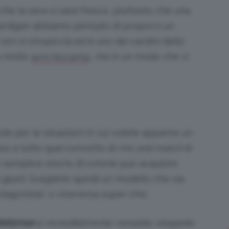
he la sera ci sarà fresco, piuttosto che una
cardigan abbiamo pensato di proporvi un
 non si stropiccia ed è uno dei cardini dello
Bellezza
fa molto
… ma in un modo che ci
anni Novanta
e
ole per le situazioni in cui volete apparire un
nso a tutto quel concetto di
mix and match
di
n semplice shorts di cotone può acquisire
i giusti. Scegliete quindi un modello che sia
Makeup
tagonista”, o viceversa super-chic.
Weitzman
è incredibilmente versatile: elegante