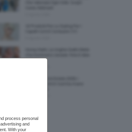
Che Valorizza Ogni Stile: Scopri
Come Abbinarli
6 Agosto 2026
15 Prodotti Per Lo Styling Per I
Capelli Corti E Cortissimi 💇🏻‍♀️
6 Agosto 2026
Honey Nails, Le Unghie Giallo Miele
Che Dominano L’estate: Foto E Idee
Nail Art
6 Agosto 2026
Vestiti Lingerie Estate 2026, I
Modelli Freschi E Cool Da Avere
Nell’armadio
6 Agosto 2026
and process personal
 advertising and
ent. With your