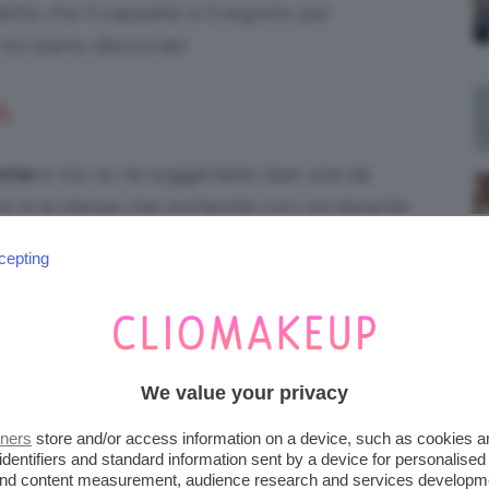
etto che il cappello è il segreto per
 noi siamo d’accordo!
A
orse
e noi ve ne suggeriamo due: una da
no è la stessa che porterete con voi durante
pratica e capiente; e qui la scelta è vostra,
cepting
acolla, una borsa di paglia o una
o-bag
, che
he si può personalizzare secondo i propri
We value your privacy
onblog.com. A voi piace?
tners
store and/or access information on a device, such as cookies 
identifiers and standard information sent by a device for personalised
 and content measurement, audience research and services developm