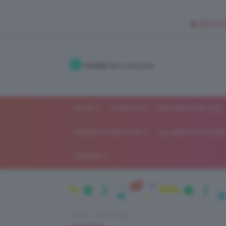
🥥 NEW IN
Accedi
alla community
SHOP
ISCRIVITI
LAVORA CON NOI
MODA E FASHION
ALIMENTAZIONE 
GOSSIP
Home
Trend Topic