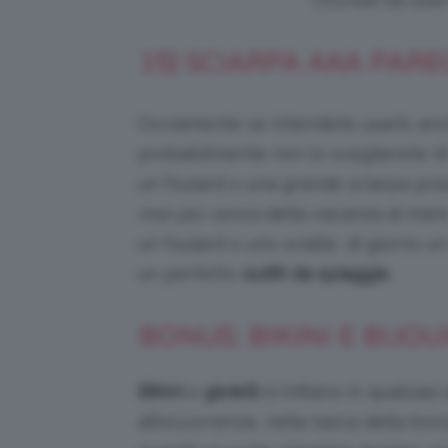
15) SCIARPA AKA PAR
Ovviamente se intendete usarlo an
probabilmente non lo sceglierete di
un foulard o una grande sciarpa pres
mai-più-senza
della vacanza al mare.
un foulard o uno scialle, di giorno u
un perfetto
outfit da spiaggia
.
BONUS: BIKINI E BIJOU
Bikini
e
gioielli
si infilano in qualsias
all’occorrenza, nella tasca della bo