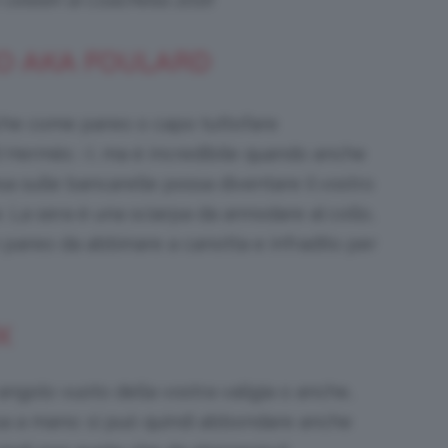
EO AKA FOULARD
che come pareo o capo tuttofare
 Hermès :-), ma è incredibile quando anche
a sulle bancarelle possa diventare il vostro
 La sera è una sciarpa da annodare al collo,
n pareo da abbinare a canotta e infradito per
X
i angolo vuoto della vostra valigia o anche,
rsa a mano: si può quindi abbondare anche