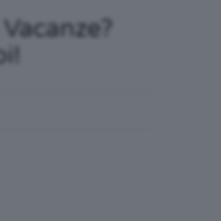
e Vacanze?
i!