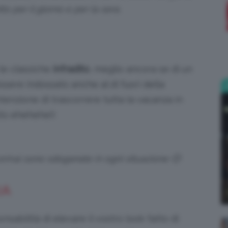
o per il giorno e per la sera.
;)
le classiche
infradito
, meglio ancora se di un
ssere indossato anche al di fuori della
enzione di trascorrere tutta la vacanza in
tto ehehehe!)
 ormai sono sdoganate in ogni situazione 🙂
IA
nsabilità di elevare il vostro look fatto di