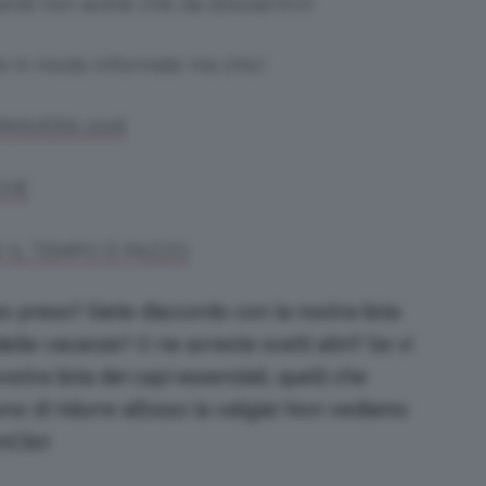
indi non avete che da sbizzarrirvi!
ire in modo informale ma chic!
IMAVERA 2016
CHE
O IL TEMPO È PAZZO
 preso? Siete d’accordo con la nostra lista
delle vacanze? O ne avreste scelti altri? Se vi
stra lista dei capi essenziali, quelli che
o di ridurre all’osso la valigia! Non vediamo
mClio!