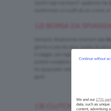
“pochi capi ma buoni”: qualcuno ha d
trasformare un outfit da ok a wow
, e
12) BORSA DA SPIAGGI
Veniamo (finalmente eheheh) alle
b
giorno e una da sera. Quella da gior
il viaggio, più ingombrante ma anche 
Continue without ac
potete scegliere una maxibag con tr
ha spopolato nelle ultime estati e c
gusti.
Credits: @mutt
We and our
1731 par
data, such as unique 
13) CLUTCH
content, advertising