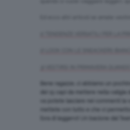
quando si vuole viaggiare leggeri, qu
Ed ecco altri articoli se amate vest
1) TENDENZE VERSATILI PER LA PR
2) LOOK CON LE SNEACKERS BIAN
3) VESTIRSI IN PRIMAVERA QUAND
Bene ragazze, ci abbiamo un pochino
dei 15 capi da mettere nella valigia 
va potete lasciare nei commenti la vo
mettete con tutto e che vi permetton
l’ora di leggervi! Un bacione dal Tea