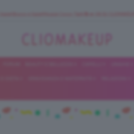
 SuperStrucco e SuperMousse Cocco Tiarè 🌺 ➡️ VAI SU CLIOMAK
FORUM
BEAUTY E BELLEZZA
CAPELLI
UNGHIE
ClioMakeUp
E DIETA
GRAVIDANZA E MATERNITÀ
RELAZIONI
Blog