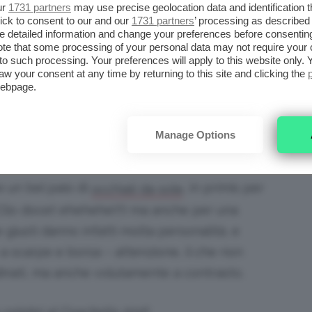
ur
1731 partners
may use precise geolocation data and identification 
ick to consent to our and our
1731 partners
’ processing as described 
o di proporvi una
pochette
: piccola e
detailed information and change your preferences before consenting
cuni modelli si può indossare anche a tracolla,
te that some processing of your personal data may not require your 
t to such processing. Your preferences will apply to this website only
ballare.
aw your consent at any time by returning to this site and clicking the
webpage.
za al mare le maxi-clutch in paglia
Manage Options
un bel paio di
, in primis per
occhiali da sole
(Clio docet ehehehe!!!) ma anche per una
e giusti danno infatti molta personalità, e
a scarpe e borsa – attenzione, il che non
inati, ma anche volutamente a contrasto.
 celebri al Coachella 2016