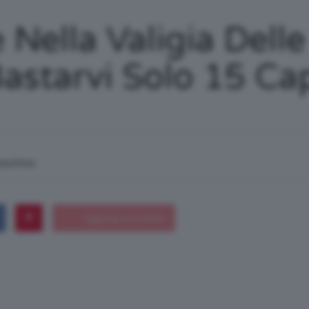
/
 Nella Valigia Dell
astarvi Solo 15 Cap
Tutto
macchina
su
Trucco,