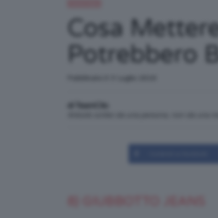
Trend Topic
Cosa Mettere
Potrebbero B
Pubblicato il: 3 Luglio 2016
di TeamClio
Articolo scritto da una persona, non da una 
Condividi su Facebook
8) GIUBBOTTO JEANS