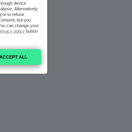
through device
above. Alternatively
 or to refuse
consent, but you
. You can change your
privacy policy
button
ACCEPT ALL