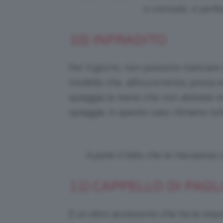
e comodo, è perfett
10) INFRADITO
Per il giorno, non possono mancare 
modello che, all’occorrenza, possa e
spiaggia (a meno che non abbiate int
spiaggia, in questo caso ritiriamo tu
A parte il fatto che le Havaianas
11) CAPPELLO DI PAGL
È un altro accessorio che ha la respo