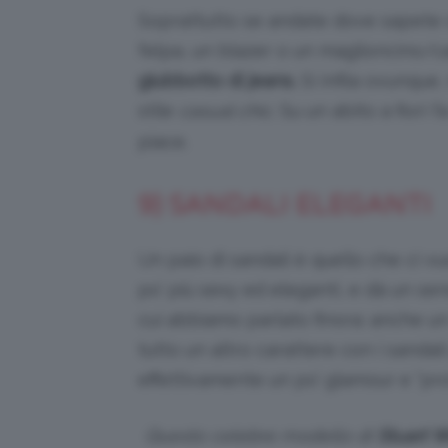
Soprattutto se andate dove sapete c
felpa, un blazer o un maglioncino/
giubbotto di jeans.
Si infila ovunque,
stile
casual chic
. Su un abito a fiori 
piace.
9) SANDALI ELEGANTI
Un paio di sandali è quello che ci vu
po’ più sexy ed eleganti, e dà un se
cui abbiamo parlato finora: anche u
tutto un altro carattere con i sandal
effettivamente un po’ glamour e “pro
Questo celebre modello di
Stuart 