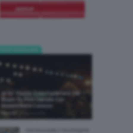
POST POPOLARI
Je So’ Pazzo: Cosa Aspettarsi Dal
Biopic Su Pino Daniele Con
Massimiliano Caiazzo
-
TeamClio
6 Agosto 2026
Abiti Monospalla, Il Trend Elegante