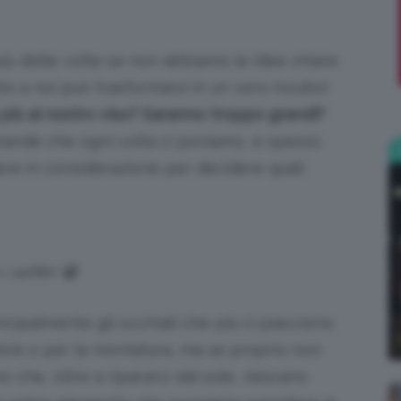
;)
più delle volte se non abbiamo le idee chiare
atto a noi può trasformarsi in un vero incubo!
 più al nostro viso? Saranno troppo grandi?
ande che ogni volta ci poniamo, e spesso
re in considerazione per decidere quali
 selfie! 😀
cipalmente gli occhiali che più ci piacciono
lore o per la montatura, ma se proprio non
 che, oltre a ripararci dal sole, riescano