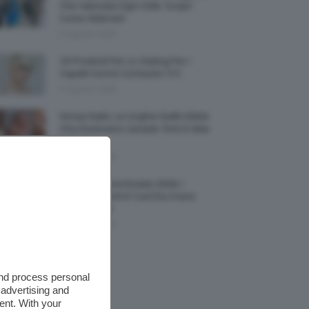
Che Valorizza Ogni Stile: Scopri
Come Abbinarli
6 Agosto 2026
15 Prodotti Per Lo Styling Per I
Capelli Corti E Cortissimi 💇🏻‍♀️
6 Agosto 2026
Honey Nails, Le Unghie Giallo Miele
Che Dominano L’estate: Foto E Idee
Nail Art
6 Agosto 2026
Vestiti Lingerie Estate 2026, I
Modelli Freschi E Cool Da Avere
Nell’armadio
6 Agosto 2026
and process personal
 advertising and
ent. With your