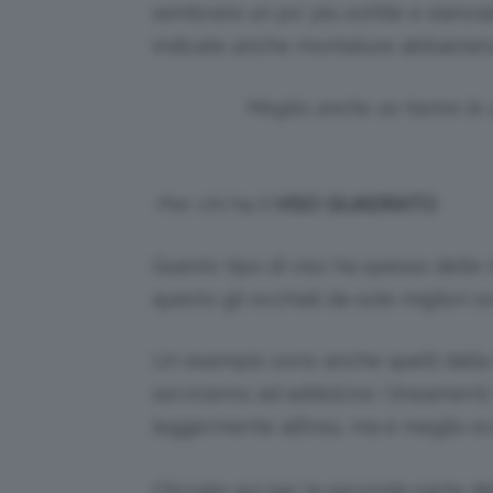
sembrare un po’ più sottile e slanci
indicate anche montature abbastanza
Meglio anche se hanno le astic
-Per chi ha il
VISO QUADRATO
Questo tipo di viso ha spesso delle
questo gli occhiali da sole migliori 
Un esempio sono anche quelli dalla
serviranno ad addolcire i lineament
leggermente all’insù, ma è meglio e
Cliccate qui per la seconda parte del 