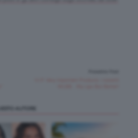
Prossimo Post
V.I.P. Very Important Products: i rossetti
e”
MLBB…My Lips But Better!
QUESTO AUTORE