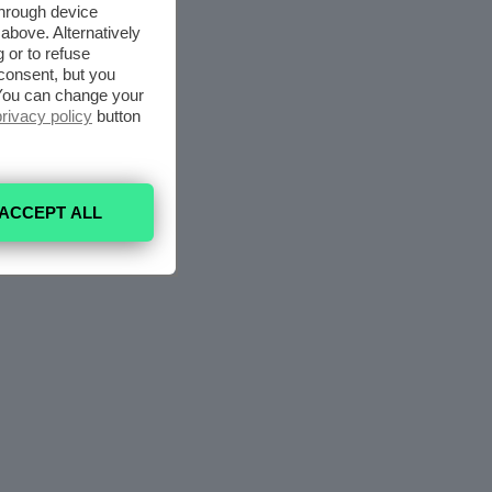
through device
above. Alternatively
 or to refuse
consent, but you
. You can change your
privacy policy
button
ACCEPT ALL