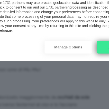
ur
1731 partners
may use precise geolocation data and identification 
ick to consent to our and our
1731 partners
’ processing as described 
detailed information and change your preferences before consenting
tegoria del viso ovale, devo dire che però
te that some processing of your personal data may not require your 
tipi di occhiali
. Un esempio sono gli occhiali
t to such processing. Your preferences will apply to this website only
aw your consent at any time by returning to this site and clicking the
capirci, perché trovo stiano davvero male
webpage.
magro.
Manage Options
hiali che preferisco su di me hanno montatura
no sempre piuttosto grandi!
o sono di Miu Miu!
alorizzato maggiormente da
occhiali da sole
verso l’esterno) al viso e lo facciano