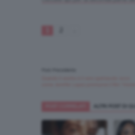
1
2
Post Precedente
Quando il vestito è il vero spettacolo: ecco
come Jennifer Lopez promuove il film “Hom
POST CORRELATI
ALTRI POST DI 