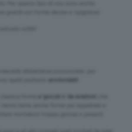
ato. Per questo tipo di viso sono anche
 grandi con forme decise e ‘spigolose’.
elle sottili!
 mascelle abbastanza pronunciate, per
sono quelli piuttosto
arrotondati!
 classica forma
a ‘goccia’ o ‘da aviatore’,
che
i. Vanno bene anche forme più squadrate e
vitare montature troppo grosse e pesanti.
post e gli altri consigli sugli occhiali da sole!