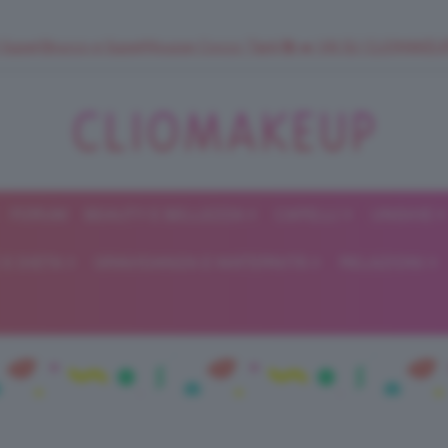
 SuperStrucco e SuperMousse Cocco Tiarè 🌺 ➡️ VAI SU CLIOMAK
FORUM
BEAUTY E BELLEZZA
CAPELLI
UNGHIE
ClioMakeUp
E DIETA
GRAVIDANZA E MATERNITÀ
RELAZIONI
Blog