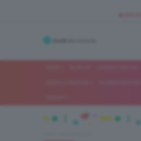
🥥 NEW IN
Accedi
alla community
SHOP
ISCRIVITI
LAVORA CON NOI
MODA E FASHION
ALIMENTAZIONE 
GOSSIP
Home
Beauty e bellezza