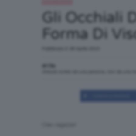
Beauty e bellezza
Gli Occhiali 
Forma Di Vis
Pubblicato il: 28 Aprile 2015
di Clio
Articolo scritto da una persona, non da una 
Condividi su Facebook
Ciao ragazze!