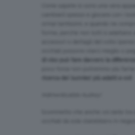
Come sapete io sono una vera appa
cambiarli spesso e giocare con i loo
ormai tantissimi, e quando ne compr
forma, perché non tutti si adattano al
accessori o dettagli del volto (penso 
occhiali possono starci meglio o pe
di viso può fare davvero la differenz
poco forse non potremmo più farne
ricerca dei ‘sunnies’ più adatti a voi!
Indimenticabile Audrey!
Scommetto che anche voi siete tra 
occhiali da sole starebbero in negozi