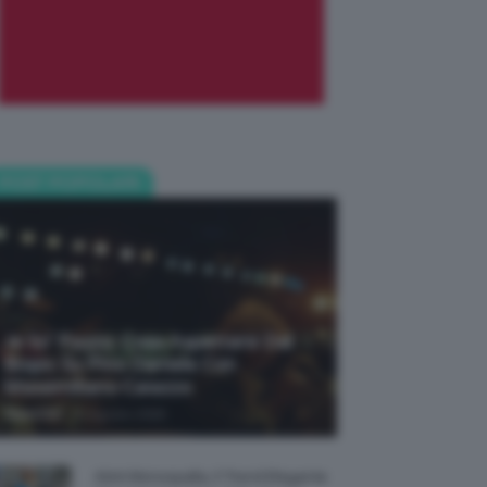
POST POPOLARI
Je So’ Pazzo: Cosa Aspettarsi Dal
Biopic Su Pino Daniele Con
Massimiliano Caiazzo
-
TeamClio
6 Agosto 2026
Abiti Monospalla, Il Trend Elegante