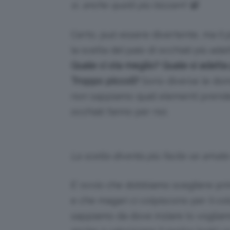
sì, anche quelli più bizzarri! 😀
Certo, può essere divertente, ma il 
la scelta del paio di occhiali più ad
Quale ci sta meglio? Quale si adatta
Troppo piccoli?
Sono diverse le dom
non sappiamo quali elementi prende
occhiali fanno per noi.
La scelta diventa più facile se amate i
E’ ovvio che dobbiamo scegliere prin
e che magari ci colpiscono per il co
sappiamo da dove inziare (o vogliamo