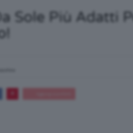
/
Da Sole Più Adatti 
o!
Tutto
macchina
su
Trucco,