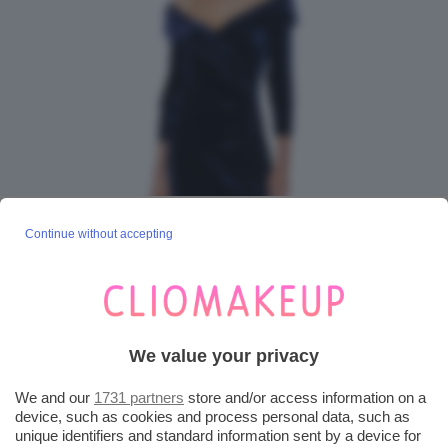
Continue without accepting
We value your privacy
We and our
1731 partners
store and/or access information on a
device, such as cookies and process personal data, such as
unique identifiers and standard information sent by a device for