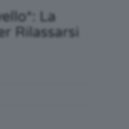
llo*: La
r Rilassarsi