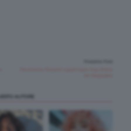
Prossimo Post
re
Recensione Rossetti Liquidi Super Stay Matte
Ink Maybelline
QUESTO AUTORE