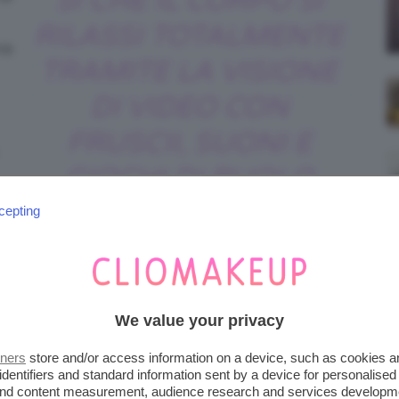
SÌ CHE IL CORPO SI
RILASSI TOTALMENTE
re
TRAMITE LA VISIONE
DI VIDEO CON
FRUSCII, SUONI E
GIOCHI DI RUOLO
PROVOCANDO UN
cepting
PIACERE EMOTIVO.
We value your privacy
tners
store and/or access information on a device, such as cookies 
identifiers and standard information sent by a device for personalised
o a tema make-up
in cui, chi fa il video, si
 and content measurement, audience research and services developm