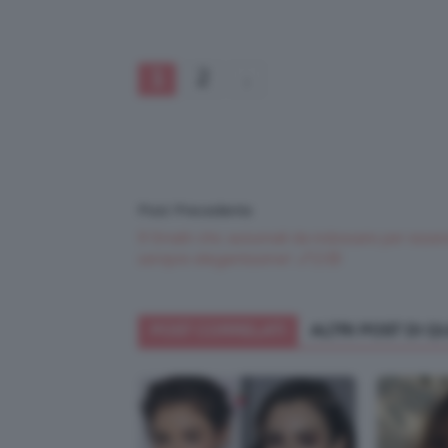
1
2
Post Precedente
9 Smalti chic autunnali da indossare per esse
sempre elegantissime! 💅🏻😍
POST CORRELATI
ALTRI POST DI 