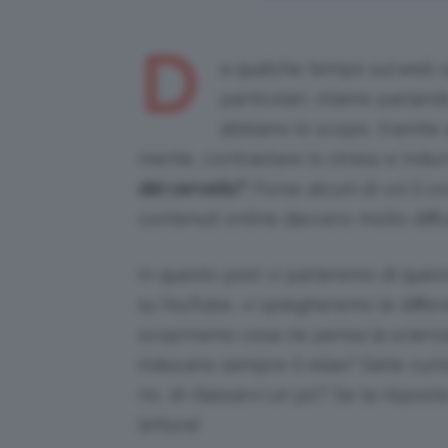
D
a qualche tempo sul web sp
particolari, stiamo parland
abbiano lo scopo, tramite a
mente, contrastare lo stress e indur
del cervello”
! Forse alcuni di voi li
contenuti online davvero molto diffus
In questo post vi parleremo di questa
su YouTube, vi spiegheremo le differe
scopriremo cosa ne pensa la scienza
inducano sempre il relax? Siete curi
no, di rilassarvi un po’? Se la rispost
lettura!