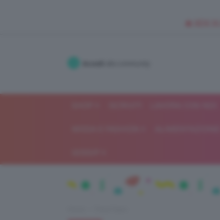
🥥 NEW IN
Accedi
alla community
SHOP
ISCRIVITI
LAVORA CON NOI
MODA E FASHION
ALIMENTAZIONE 
GOSSIP
Home
Trend Topic