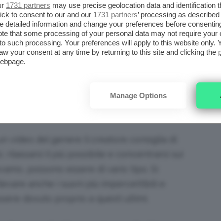
ur
1731 partners
may use precise geolocation data and identification 
se realmente truccando chi sta dall’altre
ick to consent to our and our
1731 partners
’ processing as described 
e poi di quelli che simulano massaggi oppure
detailed information and change your preferences before consenting
te that some processing of your personal data may not require your 
t to such processing. Your preferences will apply to this website only
aw your consent at any time by returning to this site and clicking the
webpage.
simula un massaggio alla testa. Credits:
sarajasmr
Manage Options
 video del genere il creatore consiglia di
i, rilassarsi il più possibile e concentrarsi sui
vamo, possono essere di vario tipo. Si
ilevare anche i suoni più impercettibili e
sere dovuto proprio a questi ultimi.