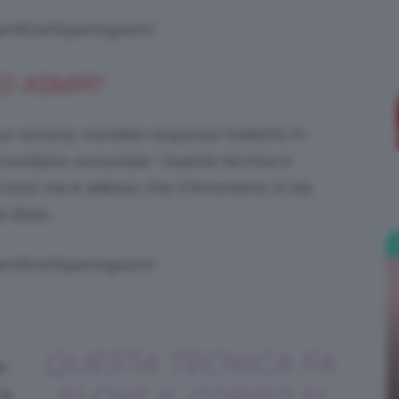
gentlewhisperingasmr
;)
EO ASMR?
s sensory meridian response
tradotto in
meridiano sensoriale”
. Questa tecnica è
al 2010 ma è adesso che il fenomeno si sta
d’olio.
gentlewhisperingasmr
QUESTA TECNICA FA
e
la