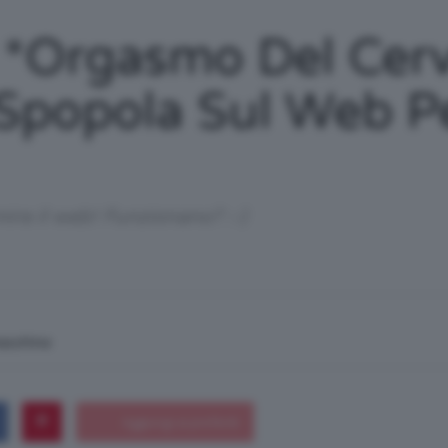
/
orgasmo Del Cerve
Spopola Sul Web Pe
Tutto
ire il web! Funzionano? :-)
su
macchina
Trucco,