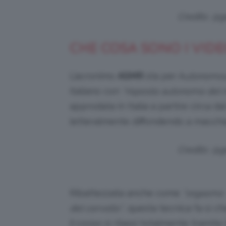
Credits: @
CHE COSA SONO I VID
L’acronimo
ASMR
sta per A
utonomou
italiano con
“risposta autonoma del 
approdata in Italia a partire circa d
letteralmente diffondendo a macchia 
Credits: @
Ribattezzata anche come
“orgasmo
del cervello”
, questa tecnica fa sì ch
il corpo si rilassi totalmente tramite 