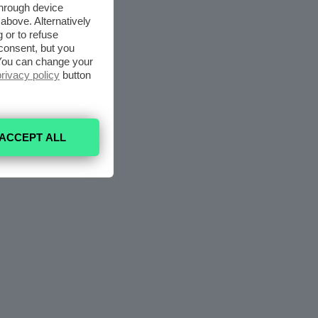
through device
above. Alternatively
 or to refuse
consent, but you
. You can change your
privacy policy
button
ACCEPT ALL