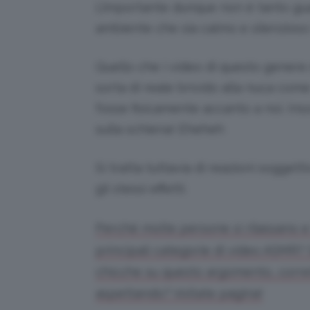
L’importante dunque non è tanto gua
ambiente che sia calmo e silenzioso i
Quello che i video di questo genere
sorta di reale brivido alla nuca come
fosse fisicamente accanto a noi. Ins
sulla schiena! Eheheh
Si tratta tuttavia di reazioni soggett
gli stessi effetti.
Perché molte persone si rilassano e 
principali categorie di video ASMR? 
chicche su questo argomento, corre
aspettando? Voltate pagina!