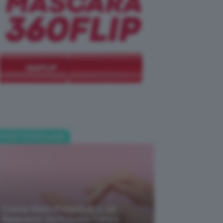
POST POPOLARI
Creme Mani Protettive ✨ 12
Riparatrici Da Provare Contro