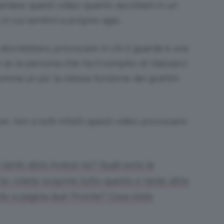
rdare questi video quanto ascoltarli in un
n cui sentirsi a proprio agio.
 dovrebbero provocare in chi li guarda è una
 se la persona che ha il compito di rilassarci
omma un po’ la stessa funzione dei grattini
ive: non a tutti infatti questi video provocano
tante altre invece no? Quali sono le
Se volete scoprire tutto questo e tante altre
te a pagina due! Pronte? Cosa state