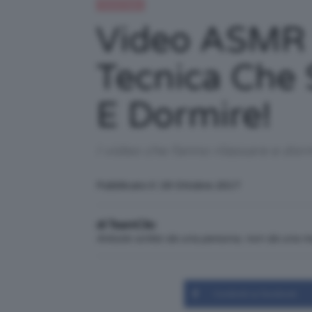
Trend Topic
Video ASMR *
Tecnica Che 
E Dormire!
I video che fanno rilassare e dorm
Pubblicato il: 18 Ottobre 2017
di TeamClio
Articolo scritto da una persona, non da una 
Condividi su Facebook