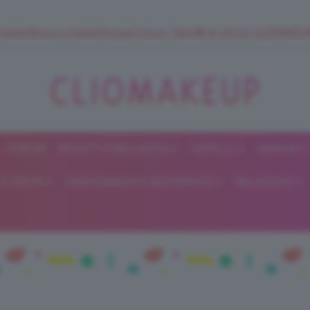
 SuperStrucco e SuperMousse Cocco Tiarè 🌺 ➡️ VAI SU CLIOMAK
FORUM
BEAUTY E BELLEZZA
CAPELLI
UNGHIE
ClioMakeUp
E DIETA
GRAVIDANZA E MATERNITÀ
RELAZIONI
Blog