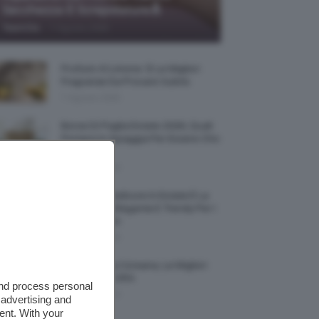
Secchezza E Screpolature🔝
-
TeamClio
7 Agosto 2026
Profumi Al Limone 🍋 Le Migliori
Fragranze Da Provare Subito
7 Agosto 2026
Borse Di Paglia Estate 2026, Quali
Portarsi In Spiaggia Per Essere Chic
E Comode
7 Agosto 2026
La French Pedicure In Estate È La
Nail Art Più Elegante E Trendy Per I
Nostri Piedini
7 Agosto 2026
Tinta Labbra Coreana, Le Migliori
Da Provare ORA
and process personal
7 Agosto 2026
 advertising and
ent. With your