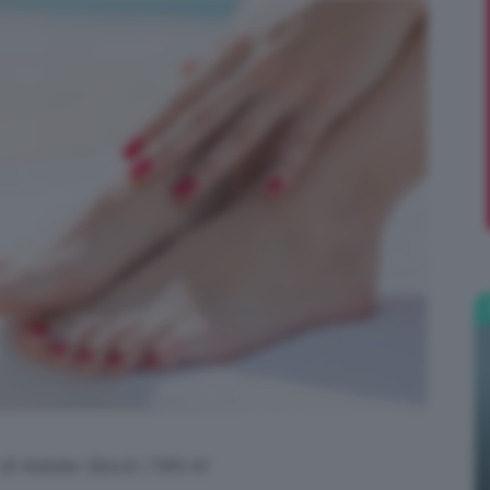
;)
 di Adobe Stock | NN AI