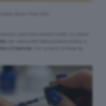
i Adobe Stock | Pixel-Shot
 esempio, piacciono sempre molto. Lo stesso
ello
, per valorizzare l’abbronzatura estiva, o
 blu o il marrone
, che va tanto di moda da