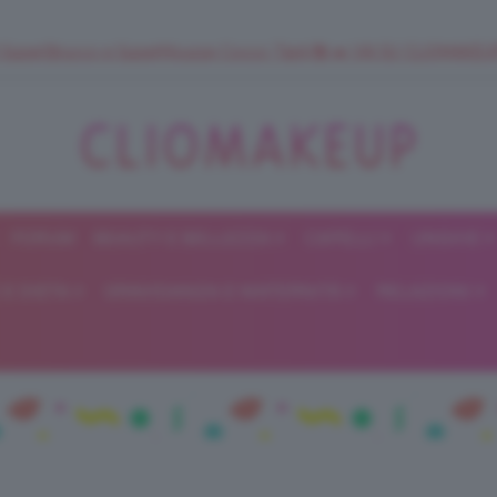
 SuperStrucco e SuperMousse Cocco Tiarè 🌺 ➡️ VAI SU CLIOMAK
FORUM
BEAUTY E BELLEZZA
CAPELLI
UNGHIE
ClioMakeUp
E DIETA
GRAVIDANZA E MATERNITÀ
RELAZIONI
Blog