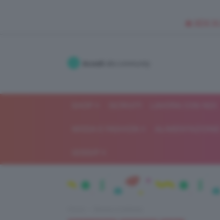
🥥 NEW IN
Accedi
alla community
SHOP
ISCRIVITI
LAVORA CON NOI
MODA E FASHION
ALIMENTAZIONE 
GOSSIP
Home
Beauty e bellezza