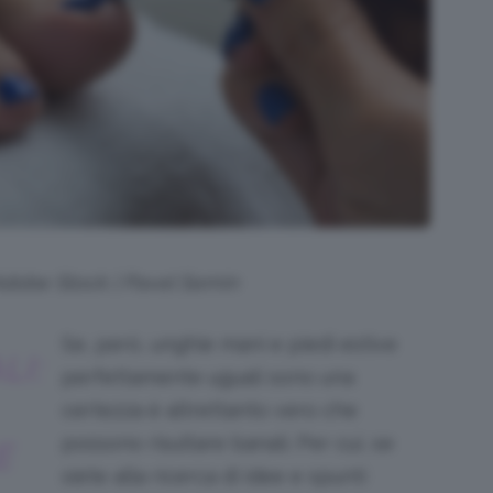
 Adobe Stock | Pavel Semin
Se, però, unghie mani e piedi estive
LI:
perfettamente uguali sono una
certezza è altrettanto vero che
possono risultare banali. Per cui, se
E
siete alla ricerca di idee e spunti