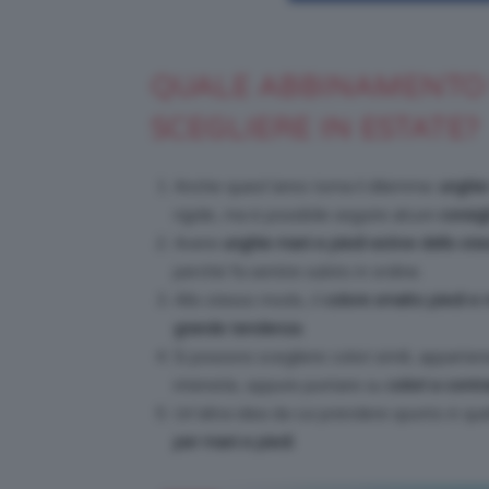
QUALE ABBINAMENTO 
SCEGLIERE IN ESTATE?
Anche quest’anno torna il dilemma:
unghie
rigide, ma è possibile seguire alcuni
consigl
Avere
unghie mani e piedi estive dello ste
perché fa sentire subito in ordine.
Allo stesso modo, il
colore smalto piedi e 
grande tendenza
.
Si possono scegliere colori simili, apparten
intensità, oppure puntare su
colori a contr
Un’altra idea da cui prendere spunto è quel
per mani e piedi
.