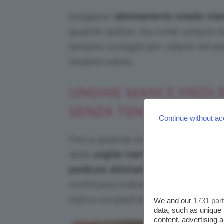
Scegliere l’
abbinamento smalto mani 
qualche dubbio, ma come sempre bast
semplici consigli!) per colpire nel s
iniziamo subito.
UNGHIE MANI E PIEDI 
SENZA TEMPO
Continue without ac
Fino a qualche anno fa sembrava ess
delle
unghie mani e piedi uguali
, co
pedicure abbinati
sono un classico d
continuano a essere un must perché 
mani e sui piedi le fa sentire curate 
We and our
1731 par
data, such as unique 
content, advertising