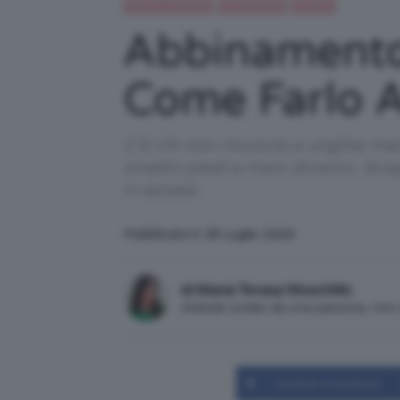
Beauty e bellezza
IN EVIDENZA
Unghie
Abbinamento 
Come Farlo A
C'è chi non rinuncia a unghie man
smalto piedi e mani diverso. Sco
in estate.
Pubblicato il: 28 Luglio 2025
di Maria Teresa Moschillo
Articolo scritto da una persona, no
Condividi su Facebook