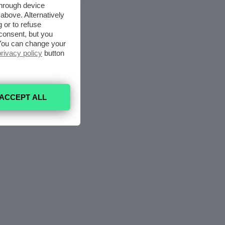
through device
above. Alternatively
 or to refuse
consent, but you
. You can change your
privacy policy
button
ACCEPT ALL