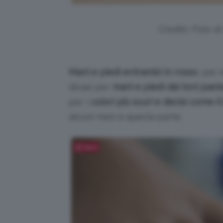
Credits: Foto d
Mani e piedi entrambi in rosso
, per
dicasi per
mani e piedi dai toni past
per i
colori più scuri e decisi come il
alcuni mesi a questa parte.
Salva