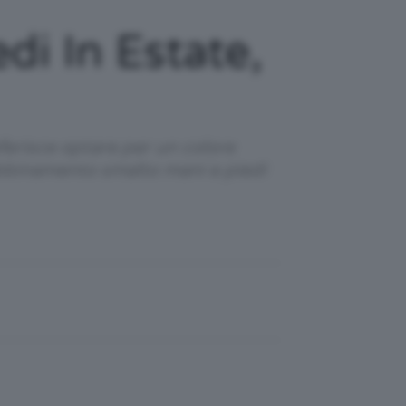
i In Estate,
eferisce optare per un colore
abbinamento smalto mani e piedi