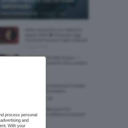
Modelli Freschi E Cool Da Avere
Nell’armadio
-
Maria Teresa Moschillo
6 Agosto 2026
Ultimo Quarto Di Luna Calante 6
Agosto 2026 🌗 Oroscopo Oggi,
Transiti E Previsioni Segni Zodiacali
6 Agosto 2026
Fondotinta Per Pelle Grassa ✨ I
Migliori Da Avere Per Non Lucidarsi
🔝
6 Agosto 2026
Recensione Fondotinta NYX Make
Em Wonder Foundation
Qual È La Differenza Tra Il
and process personal
Contouring E L’effetto Sun Kissed?
🌞✨
 advertising and
ent. With your
5 Agosto 2026