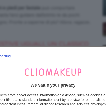
e piedi per l’estate
può comportare
a farsi guidare dall’istinto (e da pochi
egno. Pronte a saperne di più? Allora, ragazze,
ESTIVE UGUALI, UN CLASSICO
cepting
ere l’unica scelta possibile. Stiamo parlando
lorate con lo stesso smalto.
Manicure e
el mondo nails e, per alcune donne,
We value your privacy
sfoggiare lo stesso colore di smalto sulle
e in ordine.
tners
store and/or access information on a device, such as cookies 
identifiers and standard information sent by a device for personalised
 and content measurement, audience research and services developm