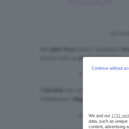
FUSEAUX
Gli icon
Nel
1960
Pucci
lanciò i pantaloni
Viv
tenere sotto la
pianta del piede
per 
Continue without ac
“Viva”, il modello di 
Il
termine
che veniva utilizzato ai te
chiamavano i
leggings
in Italia fino 
Audrey Hepburn in una
We and our
1731 par
data, such as unique 
content, advertising