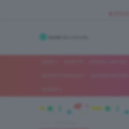
🥥 NEW IN
Accedi
alla community
SHOP
ISCRIVITI
LAVORA CON NOI
MODA E FASHION
ALIMENTAZIONE 
GOSSIP
Home
IN EVIDENZA