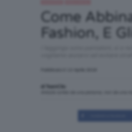
IN EVIDENZA
Moda e fashion
Come Abbinar
Fashion, E Gl
I leggings sono pantaloni, si o 
vogliamo aiutarvi ad evitare strafa
Pubblicato il: 12 Aprile 2018
di TeamClio
Articolo scritto da una persona, non da una 
Condividi su Facebook