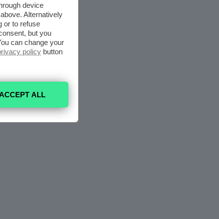
through device
above. Alternatively
 or to refuse
consent, but you
. You can change your
privacy policy
button
ACCEPT ALL