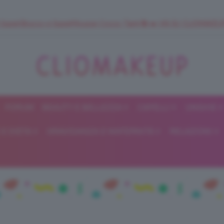
 SuperStrucco e SuperMousse Cocco Tiarè 🌺 ➡️ VAI SU CLIOMAK
FORUM
BEAUTY E BELLEZZA
CAPELLI
UNGHIE
ClioMakeUp
E DIETA
GRAVIDANZA E MATERNITÀ
RELAZIONI
Blog