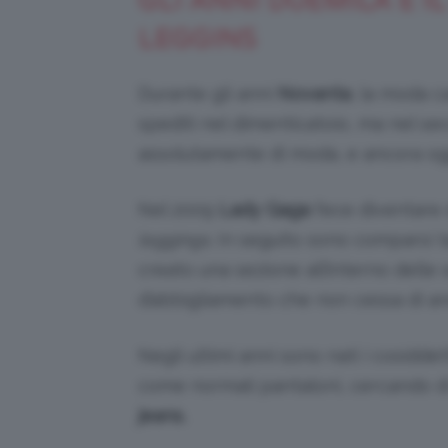
GLI ANNI DUEMILA E I
LEGGINS
Durante gli anni
Novanta
, la moda c
spediti nel dimenticatoio, ma nel s
assolutamente di moda, e ancora ogg
Nel 2009
Lady Gaga
fece diventare 
leggings
. In seguito sono comparsi t
creato una sezione all’interno delle
d’abbigliamento che non cessa di a
Negli ultimi anni sono nati i cosiddett
come normali pantaloni, cercando di 
jeans.