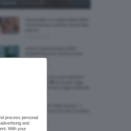
-
TeamClio
6 Agosto 2026
Honey Nails, Le Unghie Giallo Miele
Che Dominano L’estate: Foto E Idee
Nail Art
6 Agosto 2026
Vestiti Lingerie Estate 2026, I
Modelli Freschi E Cool Da Avere
Nell’armadio
6 Agosto 2026
Ultimo Quarto Di Luna Calante 6
Agosto 2026 🌗 Oroscopo Oggi,
Transiti E Previsioni Segni Zodiacali
6 Agosto 2026
Fondotinta Per Pelle Grassa ✨ I
Migliori Da Avere Per Non Lucidarsi
🔝
and process personal
 advertising and
6 Agosto 2026
ent. With your