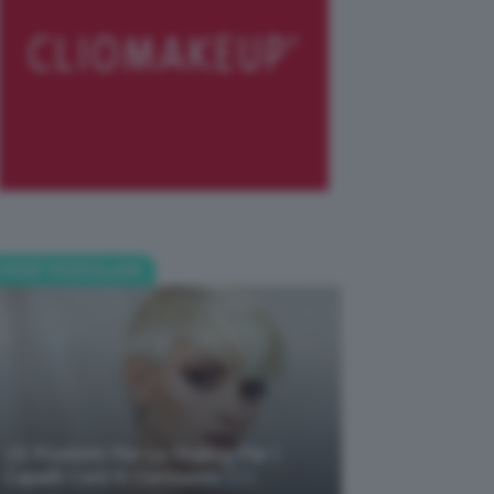
POST POPOLARI
15 Prodotti Per Lo Styling Per I
Capelli Corti E Cortissimi 💇🏻‍♀️