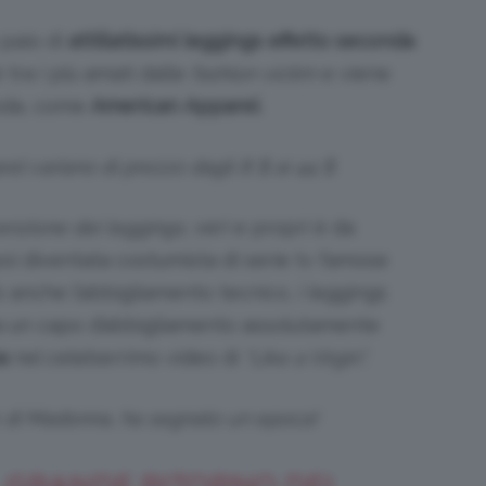
paio di
attillatissimi
leggings
effetto
seconda
 tra i più amati dalle
fashion victim
e viene
moda, come
American
Apparel
.
el variano di prezzo dagli 8 $ ai 44 $
venzione dei leggings
, veri e propri è da
poi diventata costumista di serie tv famose
 anche l’abbigliamento tecnico, i leggings
ta un capo d’abbigliamento assolutamente
a
nel celeberrimo video di
“Like a Virgin”.
ok di Madonna, ha segnato un epoca!