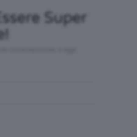
Essere Super
e!
 moda contemporanea, e oggi