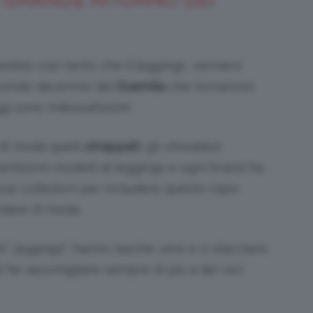
L GRANDE RITORNO DEI
ambiò così tanto che il leggings, vennero
econdo decennio del
Duemila
che tornarono
i sono indossatissimi.
di moda quelli
strappati
, gli
shredded
antissimi modelli di leggings e ogni brand ha
 sue collezioni per includere questo capo
ndare di moda.
i “
jeggings
”: hanno tasche vere e si slacciano
far assomigliare sempre di più a dei veri