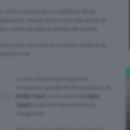
 tutto si reinventa e si adatta ai tempi
;)
gliamento, questa sorte è toccata anche ai
ti e odiati
da tutte le donne del mondo.
una novità, ma sono la
versione moderna
di
nti anni fa.
La loro storia inizia negli anni
Cinquanta, quando furono proposti, da
TI
Emilio Pucci
, e poi anche da
Mary
Quant
(colei che ha inventato la
,
minigonna).
Negli anni Sessanta l’accostamento