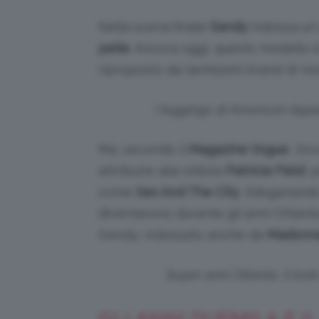
Nella scena finale
Sandy
indossa un 
pelle
. Ancora oggi, questo modello è
riproposto da tantissimi brand di 
I leggings di American Appar
Ma, secondo il
Magazine Vogue
,
l’in
attribuire alla stilista
Patricia Field
, 
come
Sex And The City
. Sdoganando
diventarono durante gli anni Ottan
trendy, indossato anche da
Madonn
Super anni Ottanta, il lo