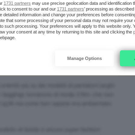
ovativi che anche le star e le attrici se ne
ur
1731 partners
may use precise geolocation data and identification 
ick to consent to our and our
1731 partners
’ processing as described 
i celebri e a far si che ancora oggi si
detailed information and change your preferences before consenting
Audrey Hepburn
, che li mise durante le
te that some processing of your personal data may not require your 
t to such processing. Your preferences will apply to this website only
o di pantaloni era attillato e con una
aw your consent at any time by returning to this site and clicking the
webpage.
viglia: i capri.
THE CITY:
I LEGGINGS CHE
Manage Options
ENZA!
 orientò più su dei modelli di pantaloni larghi
 i leggings tornarono di moda. Il film, che non
nel 1978 ma come ben sapete era ambientato
modello di Sandy è ancora super fashion!