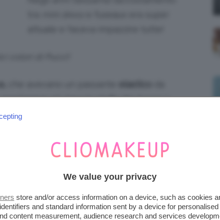
tra
mini dress
e fuseaux era super
attuale e faceva impazzire tutte!
ici colori di Pucci!
a,
che avevano un passante
elastico
da
mantenere più tesa la stoffa dei
fuseaux
.
cepting
fuseaux da cui tutto ebbe inizio!
mpi era “
fuseaux
” (da “fuso”), con cui si
agli anni Duemila.
We value your privacy
 scena tratta dal film Sabrina
tners
store and/or access information on a device, such as cookies 
identifiers and standard information sent by a device for personalised
 and content measurement, audience research and services developm