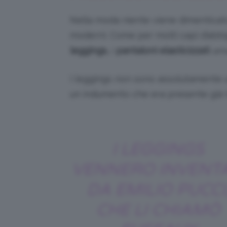
Nella moda niente viene dimenticato,
moderni. Come per molti capi d’abbi
leggings,
i
pantaloni elasticizzati
ama
I leggings non sono assolutamente 
un indumento che era presente già ta
I LEGGINGS
VENNERO INVENTA
DA EMILIO PUCCI
CHE LI CHIAMÒ