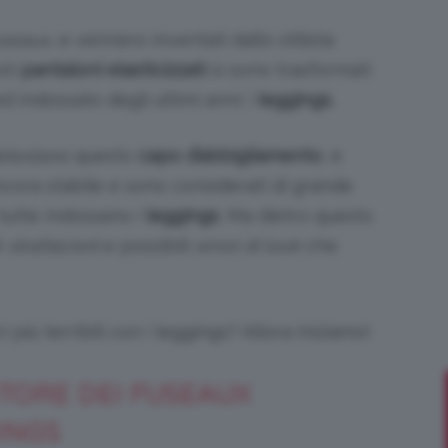
useaux,
e vennero inventati dallo stilista
sti
pantaloni elasticizzati
si sono trasformati
d indossato degli ultimi anni: i
leggings.
Bellezza
etestano
questo
capo d’abbigliamento
, è
cora stabile e sono considerati di grande
tutte indossano i
leggings
. Ma dietro questo
e
i
strafalcioni
e possibili
errori di look
che
 più terribili con i leggings? Allora iniziamo!
Makeup
NTORE DEI FUSEAUX
INGS