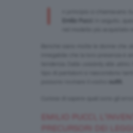
I
n principio si chiamavano
f
Emilio Pucci
. In seguito, que
nel modello più acquistato e
Benché siano molte le donne che
d
innegabile che la loro presenza è an
tendenza. Dalle
celebrity
alle
attrici,
tipo di pantaloni si nascondono tant
possono rovinare il vostro
outfit.
Curiose di sapere quali sono gli errori
EMILIO PUCCI, L’INVE
PRECURSORI DEI LEGG