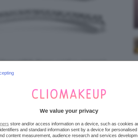
 Strass,10PCS, Prezzo:
4
,
99
€
su amazoni.it
cepting
 più originali con
fermagli applicati tutti su
 sarà sicuramente scenografico e ad alto
no super chic applicati tutti introno alla testa
We value your privacy
tners
store and/or access information on a device, such as cookies 
identifiers and standard information sent by a device for personalised
 and content measurement, audience research and services developm