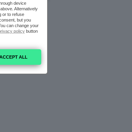
through device
above. Alternatively
 or to refuse
consent, but you
. You can change your
privacy policy
button
ACCEPT ALL