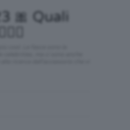
3 🎀 Quali
‍♀️
iù cool. Le fasce sono la
e celebrities, ma ci sono anche
alla ricerca dell'accessorio che vi