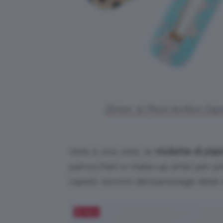
Zonon,
12 Pezzi Acrilico Cape
Viste e stra viste, le
mollette di plas
parrucchieri e make-up artist per pr
capelli, escono dal backstage delle s
Salva