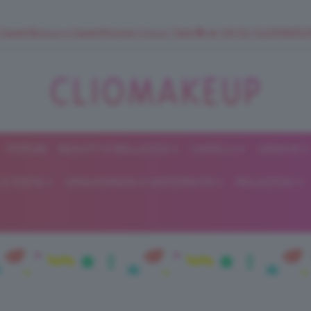
 SuperStrucco e SuperMousse Cocco Tiarè 🌺 ➡️ VAI SU CLIOMAK
FORUM
BEAUTY E BELLEZZA
CAPELLI
UNGHIE
ClioMakeUp
E DIETA
GRAVIDANZA E MATERNITÀ
RELAZIONI
Blog