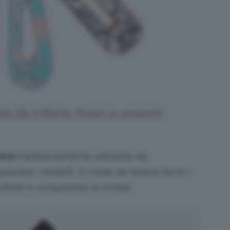
lli Clip in Resina, Prezzo: su amazon.it
tica
tradizionalmente utilizzate da
eparare i modelli, in modo da tenere fermi i
filate e conquistano la strada.