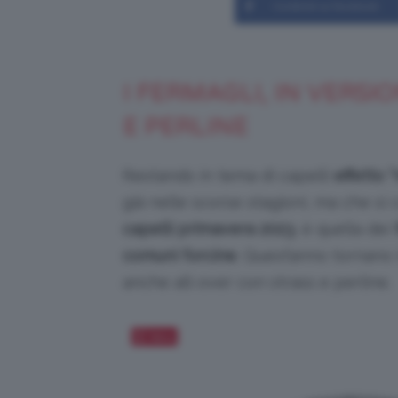
Condividi su Facebook
I FERMAGLI, IN VERSI
E PERLINE
Restando in tema di capelli
effetto 
già nelle scorse stagioni, ma che s
capelli primavera 2023
, è quella dei
comuni forcine
. Quest’anno tornano
anche all-over con strass e perline.
Salva