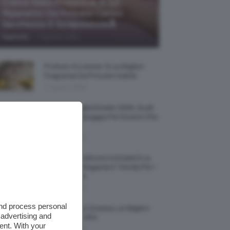
Creme Mani Protettive ✨ 12
Riparatrici Da Provare Contro
Secchezza E Screpolature🔝
-
TeamClio
7 Agosto 2026
Profumi Al Limone 🍋 Le Migliori
Fragranze Da Provare Subito
7 Agosto 2026
Borse Di Paglia Estate 2026, Quali
Portarsi In Spiaggia Per Essere Chic
E Comode
7 Agosto 2026
La French Pedicure In Estate È La
Nail Art Più Elegante E Trendy Per I
Nostri Piedini
7 Agosto 2026
and process personal
Tinta Labbra Coreana, Le Migliori
 advertising and
Da Provare ORA
ent. With your
7 Agosto 2026