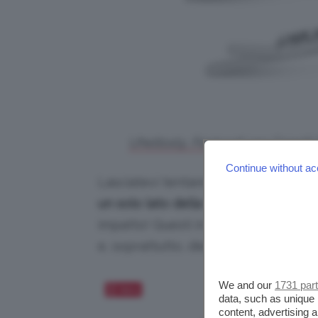
Uheltosly, Fermagli per Capelli
Continue without ac
Lasciatevi tentare dalle combinazioni
un solo lato della testa
. Il risultato
impatto! Questi in resina decorati so
e, soprattutto, dietro le orecchie.
We and our
1731 par
Salva
data, such as unique 
content, advertising