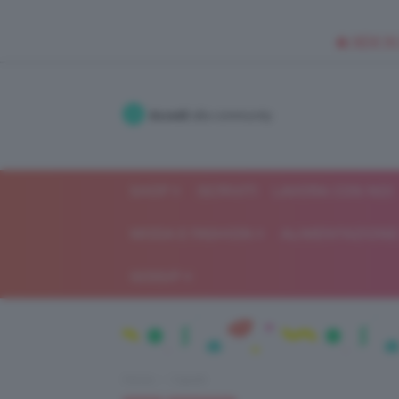
🥥 NEW IN
Accedi
alla community
SHOP
ISCRIVITI
LAVORA CON NOI
MODA E FASHION
ALIMENTAZIONE 
GOSSIP
Home
Capelli