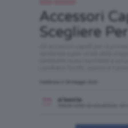
Capelli
IN EVIDENZA
Accessori Ca
Scegliere Per 
Gli accessori capelli per la prim
tendenza super virale della stagi
tantissimi nuovi cerchietti e scru
cambierà l'outfit, questo è il pos
Pubblicato il: 28 Maggio 2023
di TeamClio
Articolo scritto da una persona, no