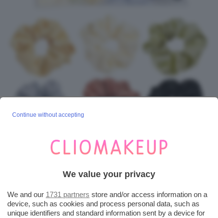
Continue without accepting
FenFang, Scrunchies per Capelli Raso Donna,
Set di 6 Elastici, Prezzo: su amazon.it
We value your privacy
We and our
1731 partners
store and/or access information on a
Oversize
, in
seta
,
sottili
o con gli
strass
. Alcuni
device, such as cookies and process personal data, such as
sono utilizzabili anche per le cerimonie tanto
unique identifiers and standard information sent by a device for