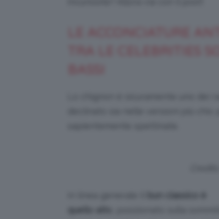
incuriosite? Allora via con il post!
LE ACCONCIATURE ANT
TRA LE CELEBRITIES S
BASSI
Lo chignon è sicuramente uno dei racc
declinato sia nelle versioni più chic
sapientemente spettinate.
Credits
In linea generale il
bun classico è
quello alto
, posizionato sulla sommi