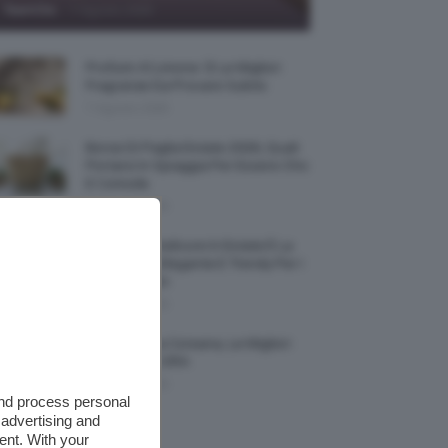
-
TeamClio
7 Agosto 2026
Profumi Al Limone 🍋 Le Migliori
Fragranze Da Provare Subito
7 Agosto 2026
Borse Di Paglia Estate 2026, Quali
Portarsi In Spiaggia Per Essere Chic
E Comode
7 Agosto 2026
La French Pedicure In Estate È La
Nail Art Più Elegante E Trendy Per I
Nostri Piedini
7 Agosto 2026
Tinta Labbra Coreana, Le Migliori
Da Provare ORA
7 Agosto 2026
and process personal
 advertising and
ent. With your