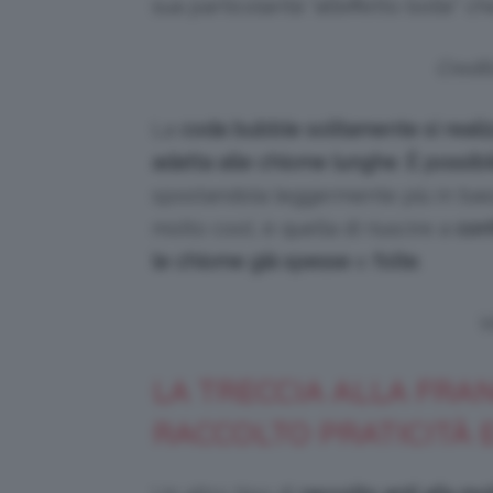
sua particolarità “all’effetto bolle” ch
Credi
La
coda bubble solitamente si realiz
adatta alle chiome lunghe
.
È possibi
spostandola leggermente più in basso.
molto cool, è quella di riuscire a
conf
le chiome già spesse
e
folte
.
V
LA TRECCIA ALLA FRA
RACCOLTO PRATICITÀ 