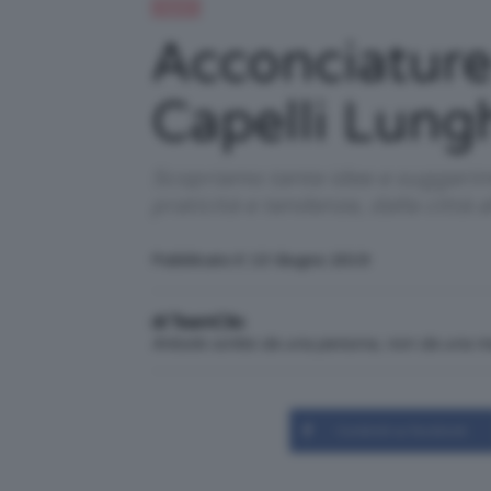
Capelli
Acconciature A
Capelli Lungh
Scopriamo tante idee e suggerime
praticità e tendenze, dalla città a
Pubblicato il: 13 Giugno 2019
di TeamClio
Articolo scritto da una persona, non da una 
Condividi su Facebook