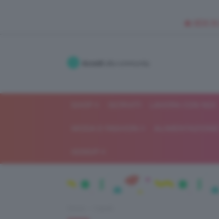
🥥 NEW IN
Accedi
alla community
SHOP
ISCRIVITI
LAVORA CON NOI
MODA E FASHION
ALIMENTAZIONE 
GOSSIP
Home
Capelli