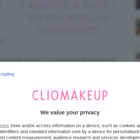
È ADATTO A TUTTI I
a
TIPI DI CAPELLI E
LUNGHEZZE
to
n secondo piano, vi consigliamo di optare per
ettinato
, proprio come quello realizzato
cepting
a Beckham
.
s: @vanityfair.it
We value your privacy
 tutte le lunghezze
! La sua posizione, nella
ossa essere realizzato anche da coloro che
tners
store and/or access information on a device, such as cookies 
identifiers and standard information sent by a device for personalised
o corta. Anche in questo caso potete
 and content measurement, audience research and services developm