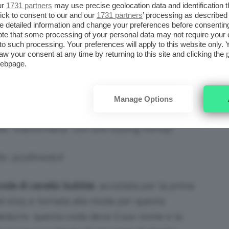
posta, più adatta a un look serale, per una
ur
1731 partners
may use precise geolocation data and identification 
ick to consent to our and our
1731 partners
’ processing as described 
te, oppure per la versione messy per tutte
detailed information and change your preferences before consenting
te that some processing of your personal data may not require your 
t to such processing. Your preferences will apply to this website only
aw your consent at any time by returning to this site and clicking the
AFA LA CODA DI CAVALLO
webpage.
M
Manage Options
oda di cavallo potrebbe sembrare un po’
el “trasformarla” con uno styling trendy!
ts: @cafeweb.it
oda di cavallo bubble
, avvistata per la prima
nel 2015 e tornata alla moda per questa
edurre, questa coda deve il suo nome e la