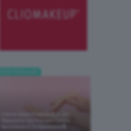
POST POPOLARI
Creme Mani Protettive ✨ 12
Riparatrici Da Provare Contro
Secchezza E Screpolature🔝