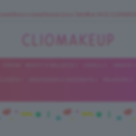
 SuperStrucco e SuperMousse Cocco Tiarè 🌺 ➡️ VAI SU CLIOMAK
FORUM
BEAUTY E BELLEZZA
CAPELLI
UNGHIE
ClioMakeUp
E DIETA
GRAVIDANZA E MATERNITÀ
RELAZIONI
Blog