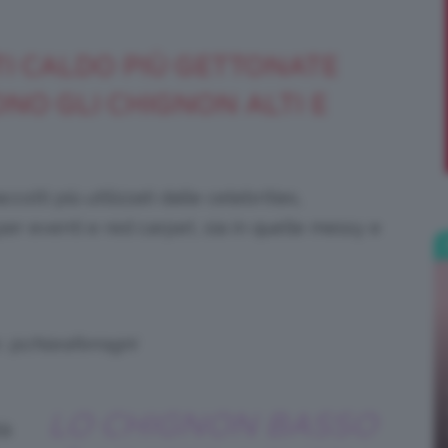
;)
I CALDO PIÙ GETTONATE
ONO GLI CHIGNON ALTI E
olti più utilizzati dalle celebrities,
 per eventi e red carpet, sia in quelle messy e
: @chiaraferragni
LO CHIGNON BASSO
tà