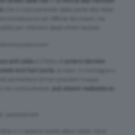
lto amato dalle star
è l
a treccia alla francese
ia
che si crea partendo dalla parte alta della
cconciatura un po’ difficile da creare, ma
ità per ottenere degli ottimi risultati.
 @harmonysalon.com
ura anti caldo
è il fatto di
poterci dormire
 week end fuori porta
, al mare, in montagna o
quindi permettere di non prestare troppa
 da non sottovalutare,
può essere realizzata su
ts: @paolaturani
ordine e vi aiuterà contro afa e caldo, ma è