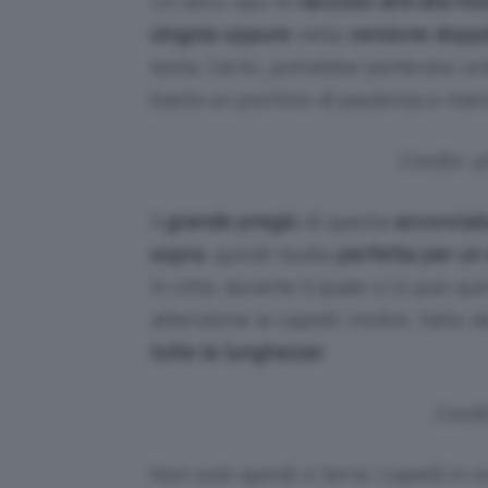
Un altro tipo di
raccolto anti afa mo
singola
oppure
nella
versione dopp
testa. Certo, potrebbe sembrare un’a
basta un pochino di pazienza e manual
Credits:
Il
grande pregio
di questa
acconciat
sopra
, quindi risulta
perfetta per un
in città, durante il quale ci si può 
attenzione ai capelli. Inoltre, fatto
tutte le lunghezze
!
Credi
Non solo quindi vi terrà i capelli in 