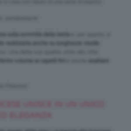
e si crea con l’aiuto di una serie di elastici.
ts: @andeelayne
za sulla sommità della testa
e, per questo, è
le realizzarla anche su lunghezze medie
,
 Una delle sue qualità, oltre allo stile
erire volume ai capelli fini
e anche
esaltare
ia Pinterest
NCESE UNISCE IN UN UNICO
ED ELEGANZA