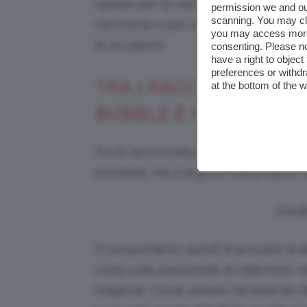
optare per la versione stretta e com
permission we and o
scanning. You may cl
cerimonia o per un evento importan
you may access more 
le occasioni.
consenting. Please no
have a right to objec
preferences or withdr
TRA I RACCOLTI ANTI 
at the bottom of the 
BUBBLE È MOLTO GLA
Tra le acconciature anti caldo la c
scontata, ma il segreto sta proprio n
Credi
Vi proponiamo quindi di provare la
c
volta sulle passerelle di Valentino 
stagione. Come potete facilmente d