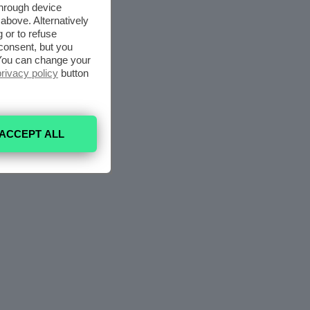
through device
above. Alternatively
 or to refuse
consent, but you
. You can change your
privacy policy
button
ACCEPT ALL