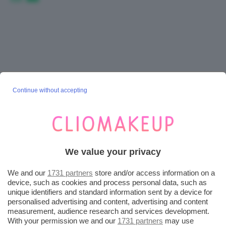
Continue without accepting
We value your privacy
12 COMMENTI
We and our
1731 partners
store and/or access information on a
device, such as cookies and process personal data, such as
14 Novembre 2018 at 9:17 AM
Laura
unique identifiers and standard information sent by a device for
Sono fiera di dire che…. sono anni che non uso una piastra
personalised advertising and content, advertising and content
anche perché io i capelli me li asciugo a caso e come
measurement, audience research and services development.
vengono vengono! XD Poi ci dormo su e al mattino hanno
With your permission we and our
1731 partners
may use