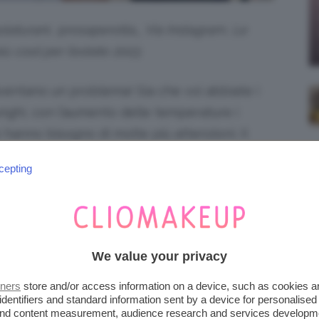
laturani, @rosaperotta_ Via Instagram, Le
iù cool per l’estate 2023
diventano un problema! Sia che voi abbiate i
 lunghi, con l’aumento delle temperature i
 e hanno bisogno di molte più attenzioni. Il
lli, soprattutto per quelli colorati. Poi la
cepting
e il sudore li fa
.
sporcare molto più in fretta
 frequenza
e per evitare che la vostra chioma
otete ricorrere alle
acconciature per l’estate
look
che vi faranno essere sempre
in ordine
We value your privacy
lora continuate con il post!
tners
store and/or access information on a device, such as cookies 
identifiers and standard information sent by a device for personalised
O CHIGNON STRATEGICO
 and content measurement, audience research and services developm