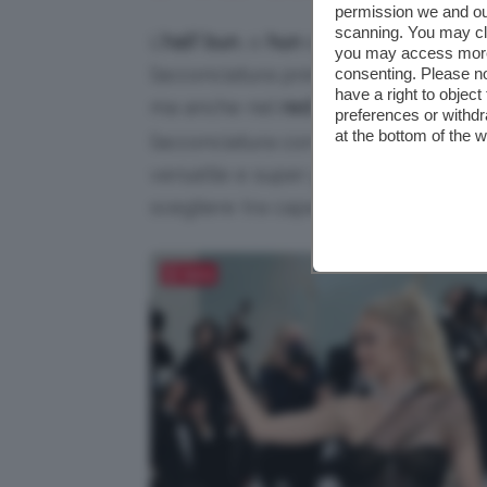
permission we and o
scanning. You may cl
L’
half bun
, o
hun
o
mezzo chignon
si
you may access more 
l’acconciatura preferita da molte cel
consenting. Please no
have a right to objec
ma anche nel
red carpet dell’ultimo
preferences or withdr
at the bottom of the 
l’acconciatura con una matassa di ext
versatile e super pratica soprattutto
scegliere tra capelli sciolti o raccol
Salva