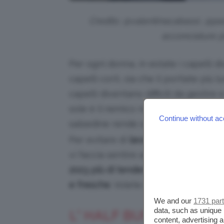
Credits: @valentinacabassi, @pao
acconciature p
Per ogni donna, in estate i capelli 
capelli corti, sia che li portiate più
capelli diventano difficili da gestire
sole è il nemico numero uno per i cape
Continue without ac
salsedine rende subito i capelli aridi 
Per evitare di
lavarli con eccessiva
vi faccia sentire ancora più caldo, p
2023 più di tendenza
. Dei veri
salva 
e fresche
. Volete saperne di più? Al
We and our
1731 par
data, such as unique 
L’ HALF BUN: IL MEZZ
content, advertising