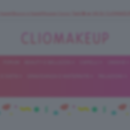
 SuperStrucco e SuperMousse Cocco Tiarè 🌺 ➡️ VAI SU CLIOMAK
FORUM
BEAUTY E BELLEZZA
CAPELLI
UNGHIE
ClioMakeUp
E DIETA
GRAVIDANZA E MATERNITÀ
RELAZIONI
Blog