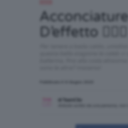
Capelli
Acconciature
D’effetto 💇🏻‍♀️
Per tenere a bada caldo, umidità 
questa bella stagione le celeb ci
ballerina, fino alla coda altissim
sono le altre? Iniziamo!
Pubblicato il: 6 Giugno 2023
di TeamClio
Articolo scritto da una persona, no