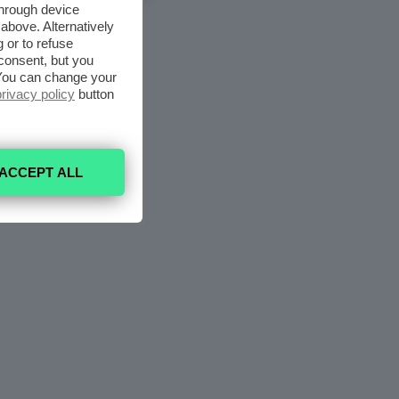
through device
above. Alternatively
 or to refuse
consent, but you
. You can change your
privacy policy
button
ACCEPT ALL