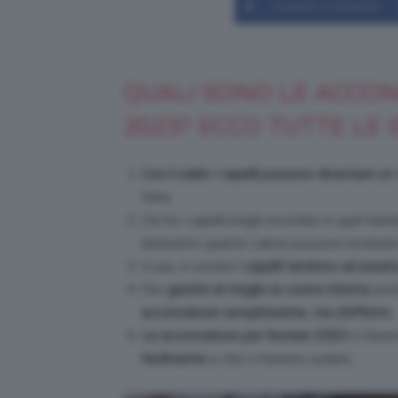
Condividi su Facebook
QUALI SONO LE ACCON
2023? ECCO TUTTE LE 
Con il caldo i capelli possono diventare u
folta.
Chi ha i capelli lunghi incombe in quel fast
benissimo quanto calore possono emanare i
In più, in estate
i capelli tendono ad essere
Per
gestire al meglio la vostra chioma
anch
acconciature semplicissime, ma d’effetto.
Le acconciature per l’estate 2023
vi faran
facilmente
e che vi faranno sudare.