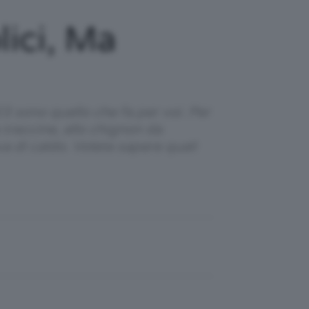
ici, Ma
23 sono quello che fa per voi. Per
 treccine, allo chignon da
va di caldo. Volete sapere quali