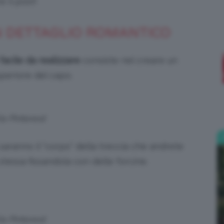
 il post!
;)
 DETTAGLIO ROMANTICO
facile da realizzare
consiste nel creare un
periore del capo.
ia Pinterest
aranno il “corpo” della treccia che andrete
 stessa fissandola con delle forcine.
ia Pinterest