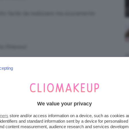
lto facile da realizzare ma sicuramente
ia Pinterest
 E PROFESSIONALE
cepting
cessità di realizzare un’acconciatura raccolta
curata ma non avete tanto tempo a
alizzare questo
bun alto vaporoso.
We value your privacy
tners
store and/or access information on a device, such as cookies 
identifiers and standard information sent by a device for personalised
s: yogabycandace
 and content measurement, audience research and services developm