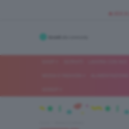
🥥 NEW IN
Accedi
alla community
SHOP
ISCRIVITI
LAVORA CON NOI
MODA E FASHION
ALIMENTAZIONE 
GOSSIP
Home
Beauty e bellezza