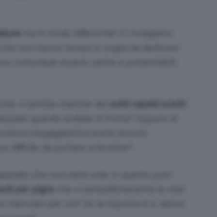
ature
ma in modo differente! Ci rivolgiamo
e che non hanno tempo e voglia da dedicare
Bellezza
ono comunque essere carine e presentabili
hio vi sentite stanche dei
soliti capelli sciolti
e
ealizzate quando andate di fretta? Oppure al
ciatura megagalattica avete dovuto
 difficile da portare a termine?
sappiate che non siete sole: in questo post
Makeup
cili per pigre
che vi semplificheranno la vita!
riservato per voi? Se la risposta è sì, allora