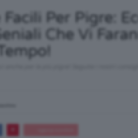
/
Facili Per Pigre: E
Geniali Che Vi Fara
 Tempo!
Tutto
ci anche per le più pigre! Seguite i nostri consig
su
macchina
Trucco,