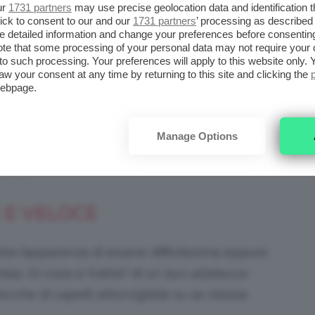
ur
1731 partners
may use precise geolocation data and identification 
ick to consent to our and our
1731 partners
’ processing as described 
fatto! Per prima cosa per dare volume sul
detailed information and change your preferences before consenting
ente la parte anteriore della vostra chioma
te that some processing of your personal data may not require your 
t to such processing. Your preferences will apply to this website only
cavallo abbastanza alta e soprattutto morbida
aw your consent at any time by returning to this site and clicking the
webpage.
nserite l’estremità nella zona che avete
Manage Options
to sarà sufficiente stringere il ferma capelli
e, no?
 E VELOCE
ta l’apparenza di essere difficilissima eppure
step. Di cosa si tratta? di un
bun all’altezza
cche di capelli attorcigliate su se stesse.