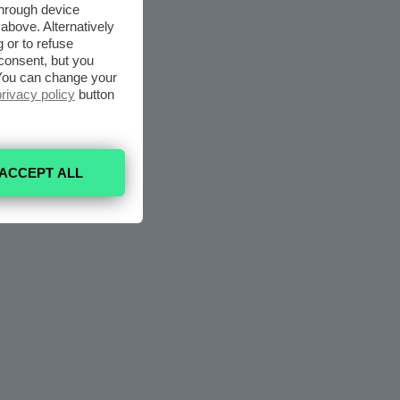
through device
above. Alternatively
 or to refuse
consent, but you
. You can change your
privacy policy
button
ACCEPT ALL