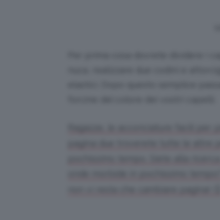
V
Per prima cosa dovrete dividere i cap
nuca, realizzare due codini e attorcig
elastici. Dopo questo semplice passag
forcine del colore dei vostri capelli.
Ragazze, le acconciature facili per 
pagina due troverete tutte le altre 
pochissimo tempo. Siete alla ricerca
onde morbide in pochissimo tempo? 
non vi resta che cambiare pagina! 