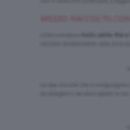
non vi resta che continuare a leggere
MEZZO RACCOLTO CON
Un’acconciatura
molto carina
,
fine e 
raccolto semplicissimo sulla zona su
V
Le due ciocche che si congiungono s
ad allargare e ad attorcigliare su se
V