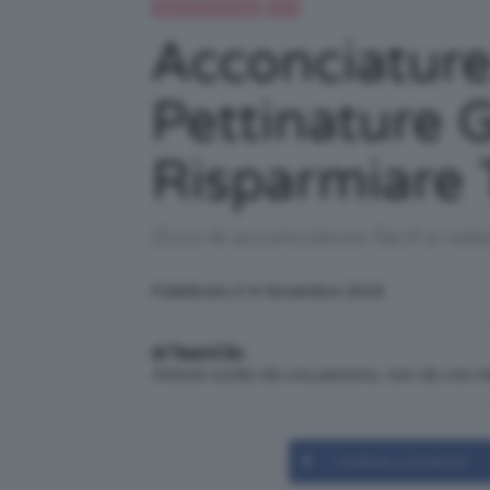
Beauty e bellezza
DIY
Acconciature 
Pettinature 
Risparmiare
Ecco le acconciature facili e velo
Pubblicato il: 6 Novembre 2016
di TeamClio
Articolo scritto da una persona, non da una 
Condividi su Facebook