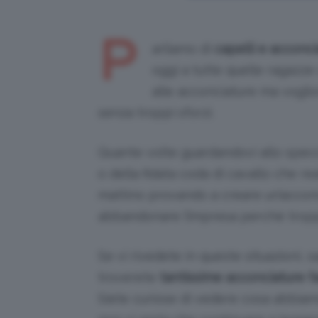
P
arliamo di
capelli e acconci
oggi a tutte quelle ragazz
alle acconciature ma vogli
senza troppi sforzi.
Quante volte guardandovi allo specc
o della fidata coda di cavallo che r
mattino provando a creare un’accon
abbandonare l’impresa perché troppo
Se vi rivedete in queste situazioni, 
troverete
tantissime acconciature fa
Siete curiose di vedere cosa abbiamo 