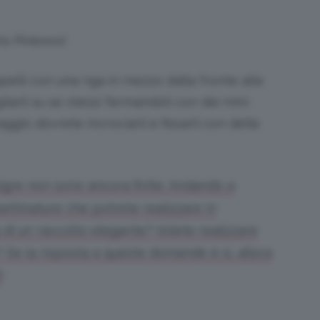
ia Pinterest
elli con una riga in mezzo dalla fronte alla
liarli su se stessi fermandoli con dei mini
gio dovrete incrociarli e fissarli con delle
pigre non sono ancora finite. Andando a
pettinature che potrete realizzare in
 di un raccolto elegante? Volete realizzare
Se la risposta a queste domande è sì, allora
