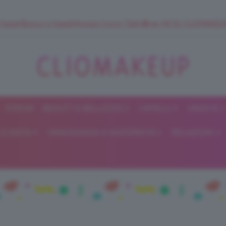
 SuperStrucco e SuperMousse Cocco Tiarè 🌺 ➡️ VAI SU CLIOMAK
FORUM
BEAUTY E BELLEZZA
CAPELLI
UNGHIE
ClioMakeUp
E DIETA
GRAVIDANZA E MATERNITÀ
RELAZIONI
Blog