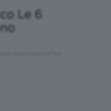
cco Le 6
nno
li per essere sempre al top!