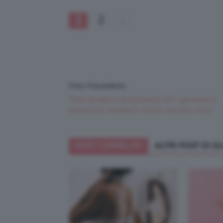
1
2
Post Precedente
Tinte lavabili e temporanee DIY: genialate e
pazzie per cambiare colore..solo per un po’
POST CORRELATI
ALTRI POST DI 