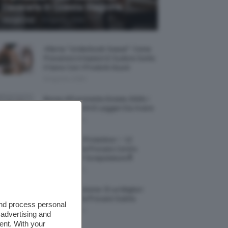
Decorarla In Questa Stagione
-
Giorgia Asti
8 Agosto 2026
Allerta “Underboob Sweat”: Come
Prevenire Irritazioni E Sudore Sotto
Il Seno Con I Prodotti Giusti
8 Agosto 2026
Borse All’uncinetto Estate 2026, I
Modelli Freschi E Leggeri Da Avere
8 Agosto 2026
Creme Mani Protettive ✨ 12
Riparatrici Da Provare Contro
Secchezza E Screpolature🔝
7 Agosto 2026
Profumi Al Limone 🍋 Le Migliori
Fragranze Da Provare Subito
and process personal
7 Agosto 2026
 advertising and
ent. With your