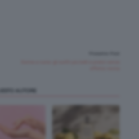
Prossimo Post
Gonna a ruota: gli outfit più belli e pratici senza
effetto nonna
QUESTO AUTORE