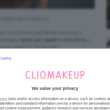
i Adobe Stock| Vitaly Art
per una chioma splendente ma anche e
ttaglio l’
aceto
per capelli
,
a cosa serve
e
ronte, ragazze? Via col post!
cepting
piena autonomia editoriale. Se acquistate uno di
emmo ricevere una commissione.
PELLI E A COSA SERVE
We value your privacy
amo in ogni cucina, sul fronte beauty è un
tners
store and/or access information on a device, such as cookies 
identifiers and standard information sent by a device for personalised
o acido
composto da acqua,
acido acetico
,
 and content measurement, audience research and services developm