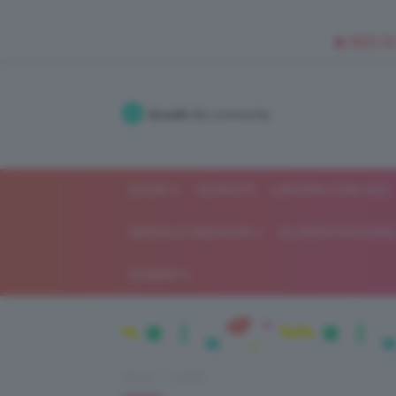
🥥 NEW IN
Accedi
alla community
SHOP
ISCRIVITI
LAVORA CON NOI
MODA E FASHION
ALIMENTAZIONE 
GOSSIP
Home
Capelli