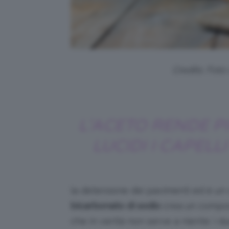
Credits: Foto
L’ACETO RENDE P
LUCIDI I CAPELLI
la detersione dei pavimenti ed è un
bicarbonato di sodio
crea un compost
che in verità non serve a niente: i d