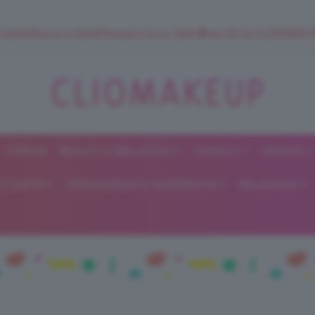
 SuperStrucco e SuperMousse Cocco Tiarè 🌺 ➡️ VAI SU CLIOMAK
FORUM
BEAUTY E BELLEZZA
CAPELLI
UNGHIE
ClioMakeUp
E DIETA
GRAVIDANZA E MATERNITÀ
RELAZIONI
Blog