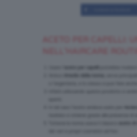
Condividi su Facebook
ACETO PER CAPELLI: 
NELL’HAIRCARE ROUT
Usare l’
aceto
per capelli
potrebbe rivelarsi
Antico
rimedio della nonna
, serve principa
o l’argenteria, e lo stesso si può fare anche
Infatti utilizzando questo prodotto si andr
spenti.
In tal caso l’aceto andava usato per
riscia
risultato si ottiene grazie alla presenza di 
Tuttavia la nonna usava il classico
aceto di
dei veri e propri cosmetici ad hoc.