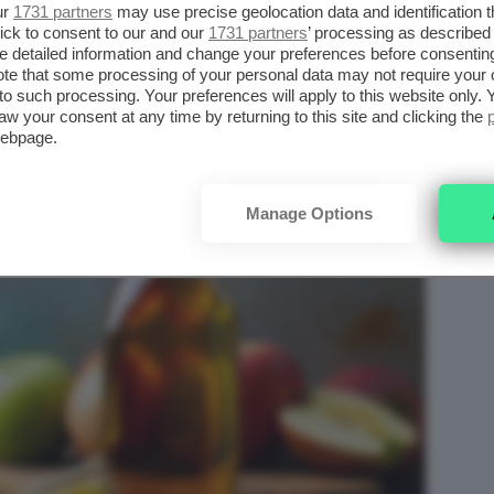
iluizione, si trovano anche amminoacidi liberi
ur
1731 partners
may use precise geolocation data and identification 
ick to consent to our and our
1731 partners
’ processing as described 
detailed information and change your preferences before consenting
te that some processing of your personal data may not require your 
t to such processing. Your preferences will apply to this website only
aw your consent at any time by returning to this site and clicking the
webpage.
Manage Options