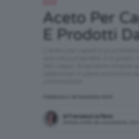
Capelli
Aceto Per Cap
E Prodotti D
L’aceto per capelli è un prodotto
sua unica proprietà. È in grado, 
del crespo. Scopriamo insieme qual
selezionati in piena autonomia e
commissione.
Pubblicato il: 28 Settembre 2024
di Francesca La Rana
Articolo scritto da una persona, no