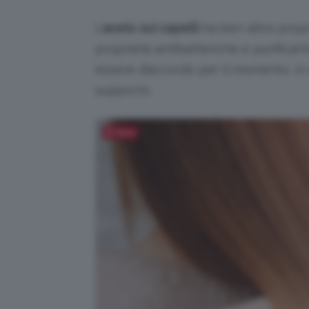
L’
aceto
sui capelli
ha ben altre propr
proprietà antibatteriche e purificanti
essere d’accordo per il momento, in
supporto.
Salva