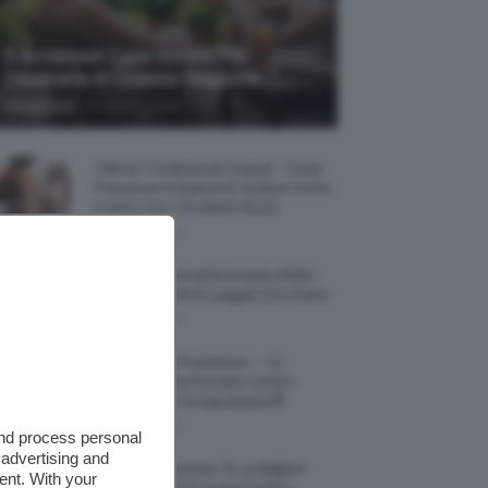
5 Accessori Casa Estate Per
Decorarla In Questa Stagione
-
Giorgia Asti
8 Agosto 2026
Allerta “Underboob Sweat”: Come
Prevenire Irritazioni E Sudore Sotto
Il Seno Con I Prodotti Giusti
8 Agosto 2026
Borse All’uncinetto Estate 2026, I
Modelli Freschi E Leggeri Da Avere
8 Agosto 2026
Creme Mani Protettive ✨ 12
Riparatrici Da Provare Contro
Secchezza E Screpolature🔝
7 Agosto 2026
and process personal
 advertising and
Profumi Al Limone 🍋 Le Migliori
ent. With your