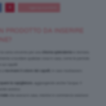
Bellezza
UN PRODOTTO DA INSERIRE
INE?
 la carta vincente per una
chioma splendente
e domata.
e
lmente a lucidare qualsiasi cosa in casa, come le pentole
 sui capelli.
à a
ravvivare il colore dei capelli
, in caso risultassero
cquare la capigliatura
, aggiungendo anche l’acqua. Il
Makeup
acido acetico.
 mele
che aveva in casa, mentre in commercio esistono