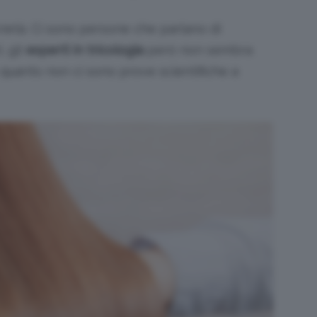
ietà. Ci sono persone che parlano di
, gli
esperti in tricologia
però non sembra
 quanto non ci sono prove scientifiche a