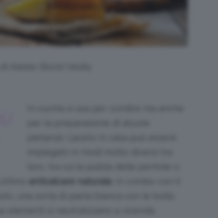
 di Adobe Stock| Vasiliy
In cucina si usa per condire ma anche
IÙ
per la preparazione di alcune
pietanze. L’aceto in casa può essere
impiegato in modi molto diversi tra
loro, tra cui la pulizia delle pentole o
 ottimo
anticalcare naturale
. In combo con il
o, una sorta di pasta bianca con le bolle,
ue elementi si neutralizzano a vicenda.