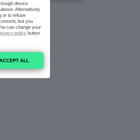
Fragranze Da Provare Subito
through device
7 Agosto 2026
above. Alternatively
 or to refuse
consent, but you
. You can change your
privacy policy
button
ACCEPT ALL