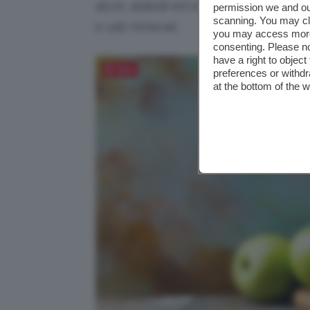
alcol, aldeidi ed eteri composti; in d
permission we and o
scanning. You may cl
e sali minerali.
you may access more 
consenting. Please no
have a right to objec
Salva
preferences or withdr
at the bottom of the 