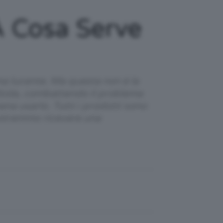
 A Cosa Serve
ma lucente. Ma questa non è la
morbida, combattendo il problema
ena usarlo. Tutti i prodotti sono
 potremmo ricevere una