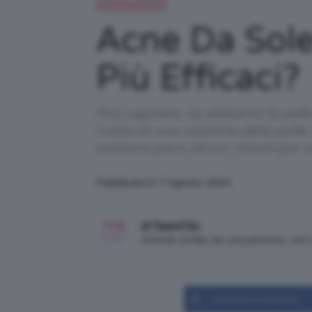
Beauty e bellezza
Acne Da Sole
Più Efficaci?
Può capitare, se abbiamo la pelle
tratta di una reazione della pelle
esistono però alcuni rimedi per s
Pubblicato il: 7 Agosto 2024
di TeamClio
Articolo scritto da una persona, no
Condividi su Facebook