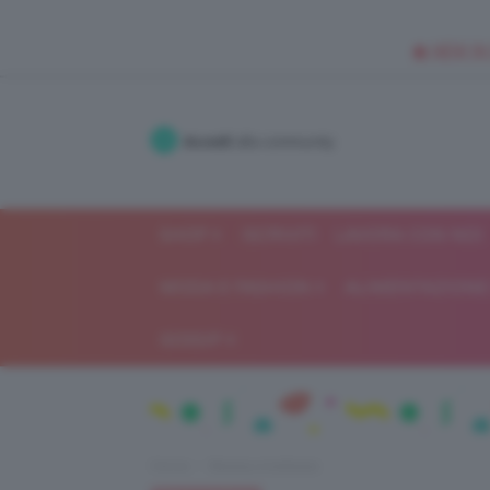
🥥 NEW IN
Accedi
alla community
SHOP
ISCRIVITI
LAVORA CON NOI
MODA E FASHION
ALIMENTAZIONE 
GOSSIP
Home
Beauty e bellezza