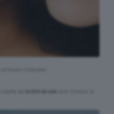
o di Pexels | Cottonbro
 colpite dai
brufoli da sole
sono il tronco, le