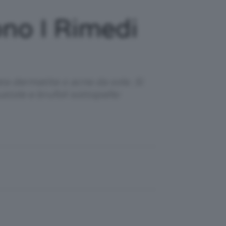
ono I Rimedi
ta dermatite o acne da sole. Si
stole e brufoli sottopelle: