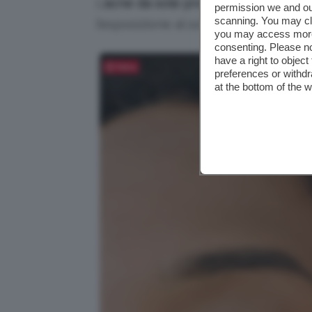
L’
acne da sole provoca brufoli sotto
permission we and o
scanning. You may cl
l’esposizione al sole nei mesi più cald
you may access more 
consenting. Please no
have a right to objec
Salva
preferences or withdr
at the bottom of the 