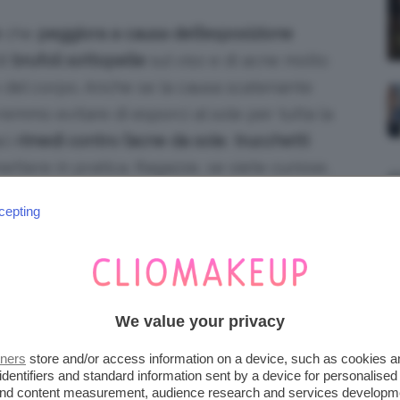
che
peggiora a causa dell’esposizione
di
brufoli sottopelle
sul viso e di acne molto
to del corpo. Anche se la causa scatenante
remmo evitare di esporci al sole per tutta la
aci
rimedi contro l’acne da sole
,
trucchetti
tere in pratica. Ragazze, se siete curiose,
cepting
 NELLO SPECIFICO?
iva o acne da sole
è una
tipologia di
We value your privacy
’esposizione solare
. Non ha niente a che
e con l’
.
acne tardiva
tners
store and/or access information on a device, such as cookies 
identifiers and standard information sent by a device for personalised
 and content measurement, audience research and services developm