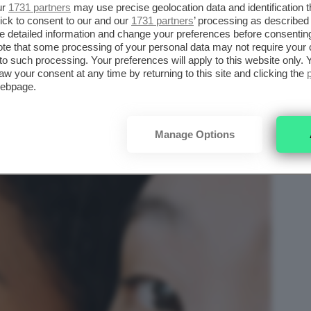
pelle
e pustole che prudono dopo
ur
1731 partners
may use precise geolocation data and identification 
ick to consent to our and our
1731 partners
’ processing as described 
i.
detailed information and change your preferences before consenting
te that some processing of your personal data may not require your 
t to such processing. Your preferences will apply to this website only
aw your consent at any time by returning to this site and clicking the
webpage.
Manage Options