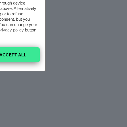
through device
above. Alternatively
 or to refuse
consent, but you
. You can change your
privacy policy
button
ACCEPT ALL