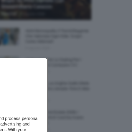
Biopic Su Pino Daniele Con
Massimiliano Caiazzo
-
TeamClio
6 Agosto 2026
Abiti Monospalla, Il Trend Elegante
Che Valorizza Ogni Stile: Scopri
Come Abbinarli
6 Agosto 2026
15 Prodotti Per Lo Styling Per I
Capelli Corti E Cortissimi 💇🏻‍♀️
6 Agosto 2026
Honey Nails, Le Unghie Giallo Miele
Che Dominano L’estate: Foto E Idee
Nail Art
6 Agosto 2026
Vestiti Lingerie Estate 2026, I
Modelli Freschi E Cool Da Avere
and process personal
Nell’armadio
 advertising and
ent. With your
6 Agosto 2026