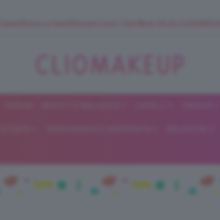
 SuperStrucco e SuperMousse Cocco Tiarè 🌺 ➡️ VAI SU CLIOMAK
FORUM
BEAUTY E BELLEZZA
CAPELLI
UNGHIE
ClioMakeUp
E DIETA
GRAVIDANZA E MATERNITÀ
RELAZIONI
Blog