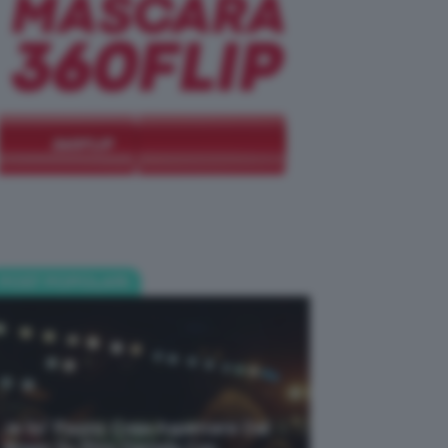
POST POPOLARI
Je So’ Pazzo: Cosa Aspettarsi Dal