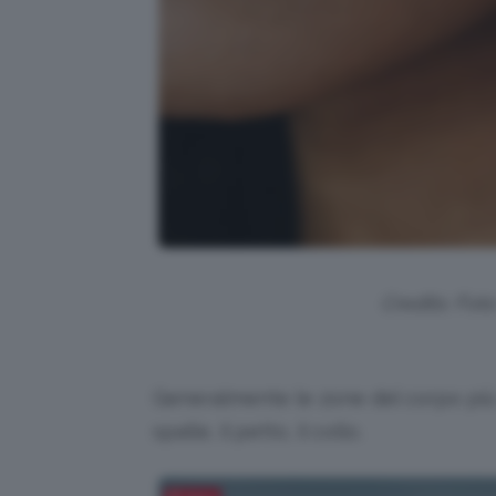
Credits: Fot
Generalmente le zone del corpo più
spalle, il petto, il collo.