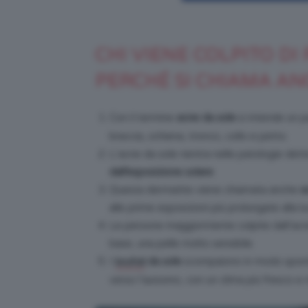
CHI VIENE COLPITO DI
PERCHÉ SI CHIAMA AN
Con il termine
acne da sole
si intende un p
braccia, schiena, tronco, collo e petto.
L’acne da sole rientra nelle patologie det
dall’esposizione solare
.
Questa dermatite viene chiamata anche
a
alle prime esposizioni più prolungate alla lu
Le persone maggiormente colpite dall’acne
base, una pelle molto sensibile.
I
da sole
scompaiono in modo spontan
brufoli
verso l’autunno, con un clima più fresco e 