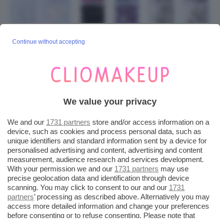
Continue without accepting
We value your privacy
Scettar, Strass per unghie. Prezzo: 9,69€ su
We and our
1731 partners
store and/or access information on a
device, such as cookies and process personal data, such as
amazon.it
unique identifiers and standard information sent by a device for
personalised advertising and content, advertising and content
measurement, audience research and services development.
***Il post contiene link affiliati***
With your permission we and our
1731 partners
may use
precise geolocation data and identification through device
scanning. You may click to consent to our and our
1731
Se volete rimanere aggiornate sul tema nail art,
partners
’ processing as described above. Alternatively you may
leggete questi post:
access more detailed information and change your preferences
before consenting or to refuse consenting. Please note that