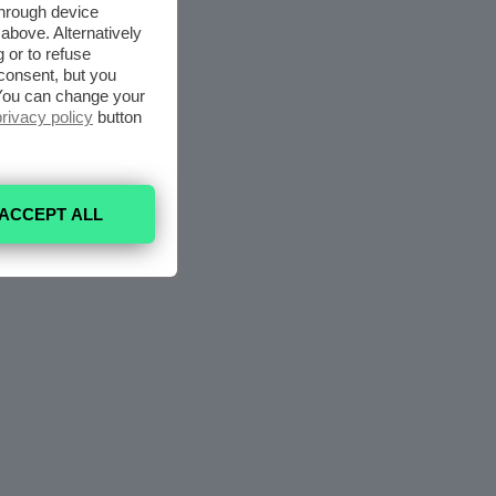
through device
above. Alternatively
 or to refuse
consent, but you
. You can change your
privacy policy
button
ACCEPT ALL