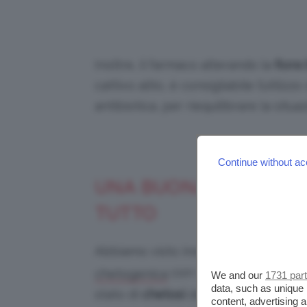
Inoltre, il farmaco alterando la
flora
cattivo alito, è consigliabile l’utilizzo
antibiotica, per riequilibrare la situ
Credi
Continue without ac
UNA BUONA ALIMENTAZ
TUTTO
Abbiamo visto insieme sul blog, graz
con i suoi pro e contro
chetogenica
We and our
1731 par
data, such as unique 
stato di
chetosi
del nostro corpo, cau
content, advertising