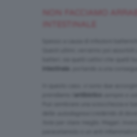
NON FACCIAMO ARRAB
INTESTINALE
Spesso a causa di infezioni batterich
Questi ultimi, verranno poi assorbiti 
batteri, sia quelli cattivi che quelli
intestinale
, portando a una conseg
In questo caso, vi sono due accorgim
prendiamo l’
antibiotico
sempre e so
Può sembrare una sciocchezza e ban
delle
autodiagnosi
credendo di dove
forte
per stare meglio. Magari, invec
paracetamolo o un anti infiammatori