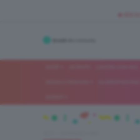
🥥 NEW IN
Accedi
alla community
SHOP
ISCRIVITI
LAVORA CON NOI
MODA E FASHION
ALIMENTAZIONE 
GOSSIP
Home
Alimentazione e dieta