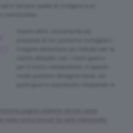
casi è sempre quella di rivolgersi a un
 o nutrizionista.
Questi ultimi, sicuramente più
E
preparati di noi, potranno consigliarci
TO
il regime alimentare più indicato per le
nostre abitudini, per i nostri gusti e
per il nostro metabolismo. In questo
modo potremo dimagrire bene, nei
punti giusti e soprattutto rimanendo in
 prossima pagina vedremo alcune cause
te nella nostra bocca! Se siete interessate,