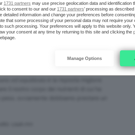
ovvero
acidi
.
ur
1731 partners
may use precise geolocation data and identification 
ick to consent to our and our
1731 partners
’ processing as described 
detailed information and change your preferences before consenting
: verywellfit.com
te that some processing of your personal data may not require your 
t to such processing. Your preferences will apply to this website only
aw your consent at any time by returning to this site and clicking the
vuta per forza alla nostra volontaria
webpage.
rebbe portare all’
alitosi
. Che fare dunque?
Manage Options
 alessandrabutti.it
ano ed equilibrato
è la risposta migliore.
e il nostro corpo dei nutrienti di cui ha
e peso, ovviamente dobbiamo prestare un
dits: caak.mn