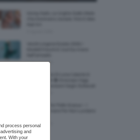
Honey Nails, Le Unghie Giallo Miele
Che Dominano L’estate: Foto E Idee
Nail Art
6 Agosto 2026
Vestiti Lingerie Estate 2026, I
Modelli Freschi E Cool Da Avere
Nell’armadio
6 Agosto 2026
Ultimo Quarto Di Luna Calante 6
Agosto 2026 🌗 Oroscopo Oggi,
Transiti E Previsioni Segni Zodiacali
6 Agosto 2026
Fondotinta Per Pelle Grassa ✨ I
Migliori Da Avere Per Non Lucidarsi
🔝
6 Agosto 2026
and process personal
 advertising and
ent. With your