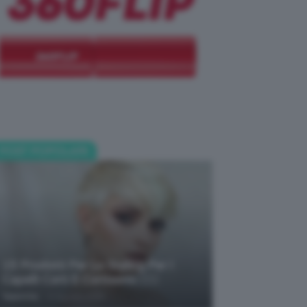
POST POPOLARI
15 Prodotti Per Lo Styling Per I
Capelli Corti E Cortissimi 💇🏻‍♀️
-
TeamClio
6 Agosto 2026