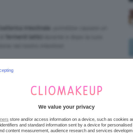
 batterica intestinale
, potrebbe causare un
 di
fermenti lattici
durante e dopo la cura
azione nel nostro intestino!
ts: nathura.com
cepting
IONE È SEMPRE LA BASE DI
We value your privacy
ie alla
Dietista Anna Gerbaldo
, la
dieta
. Questo regime alimentare, si basa sullo
tners
store and/or access information on a device, such as cookies 
identifiers and standard information sent by a device for personalised
sato dalla privazione di carboidrati con il
 and content measurement, audience research and services developm