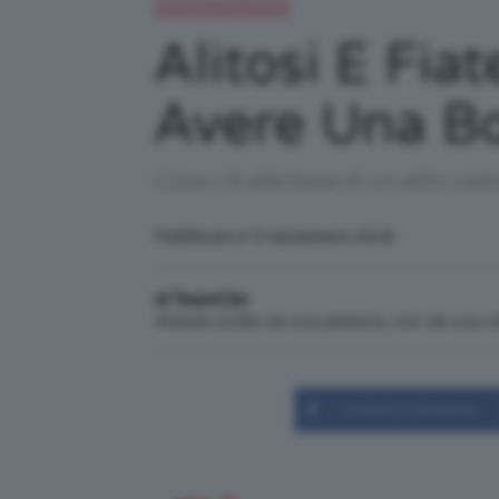
Alimentazione e dieta
Alitosi E Fia
Avere Una Bo
Cosa c’è alla base di un alito ca
Pubblicato il: 5 Settembre 2018
di TeamClio
Articolo scritto da una persona, non da una 
Condividi su Facebook