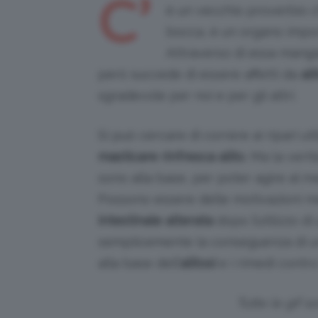
C’
è un vecchio proverbio c
bocca, è un organo import
Attraverso di essa mang
però succede di essere affetti da
ali
sgradevole per noi e per gli altri.
Si può cercare di correre ai ripari ut
masticare rinfresca alito
. Ma la veri
sono alla base, per poter agire al m
Possono essere delle motivazioni 
intestinale alterata
dopo l’utilizzo d
semplicemente la conseguenza di 
alla base dell’
alitosi
e i rimedi contr
Tutte le gif 