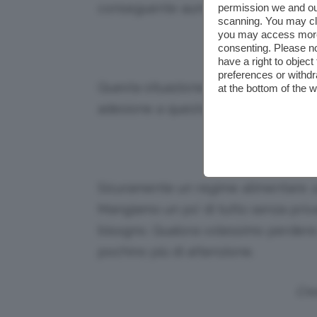
conseguente aumento di
chetoni
, 
permission we and o
scanning. You may cl
you may access more 
Credits
consenting. Please no
have a right to objec
preferences or withdr
Questa situazione fisiologica, non do
at the bottom of the 
adesione a questo tipo di dieta, pot
Credits:
Sicuramente un regime alimentare
s
Mangiamo un po’ di tutto senza privar
bisogno. Qualora volessimo perder
pochino più di attenzione.
Cre