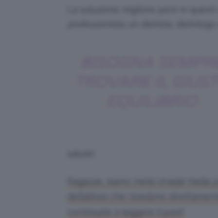
La soluzione migliore però in questi 
professionista
, un dietista, dietologo
BISOGNA SEMPR
TROVARE IL GIUS
EQUILIBRIO
salute!
Ragazze, siamo metà strada! Nella
dell’alitosi che risiedono direttamen
continuate a leggere il post!