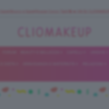
 SuperStrucco e SuperMousse Cocco Tiarè 🌺 ➡️ VAI SU CLIOMAK
FORUM
BEAUTY E BELLEZZA
CAPELLI
UNGHIE
ClioMakeUp
E DIETA
GRAVIDANZA E MATERNITÀ
RELAZIONI
Blog