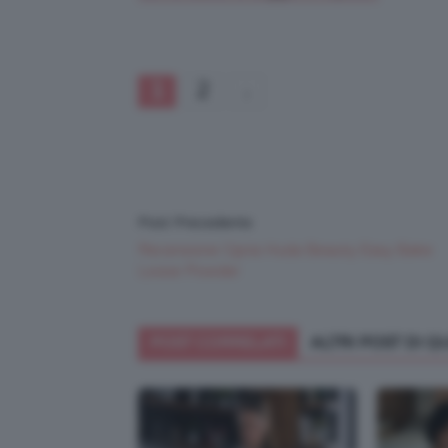
1
2
Post Precedente
Recensione Cipria Huda Beauty Easy Bake
Loose Powder
POST CORRELATI
ALTRI POST DI 