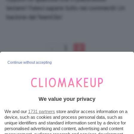
testare? Fateci sapere tutto nei commenti! Un
bacione dal TeamClio!
1
2
Continue without accepting
We value your privacy
We and our
1731 partners
store and/or access information on a
device, such as cookies and process personal data, such as
unique identifiers and standard information sent by a device for
personalised advertising and content, advertising and content