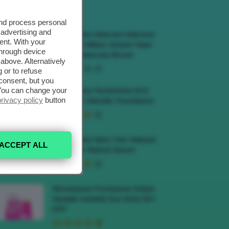
ECENSIONI HOT
and process personal
 advertising and
Recensione Mascara Marrone
ent. With your
Deborah Milano Instant Maxi
through device
Volume Mascara Brown
above. Alternatively
 or to refuse
consent, but you
. You can change your
Recensione Fondotinta NYX
privacy policy
button
Make Em Wonder Foundation
Recensione Siero Viso Meisani
ACCEPT ALL
Blue Elixir Retinol Serum
Recensione Protezione Solare
Veralab Invisible Sun Stick 50+
SPF