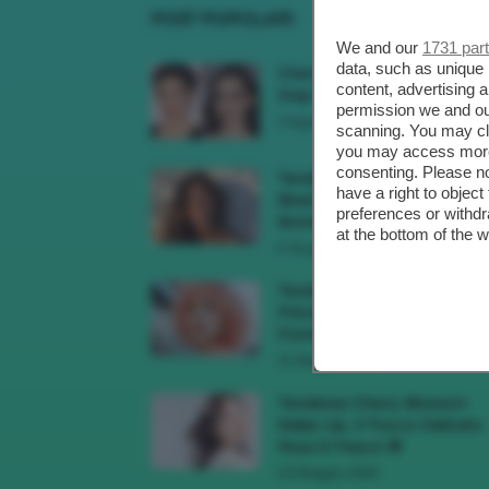
POST POPOLARI
We and our
1731 par
data, such as unique 
Cherry Red Make-Up 🍒 Gli
content, advertising
Step Per Ricreare Il Trend Di..
permission we and o
3 Agosto 2026
scanning. You may cl
you may access more 
consenting. Please no
Tendenza Trucco Sunburn
have a right to objec
Blush, Come Ricreare L’effet
preferences or withdr
Bonne Mine Estivo Di...
at the bottom of the 
6 Giugno 2026
Tendenze Colore Capelli
Primavera Estate 2026, Il Pi
Pomelo Si Prende...
31 Maggio 2026
Tendenza Cherry Blossom
Make-Up, Il Trucco Delicato
Rosa E Fresco 🌸
23 Maggio 2026