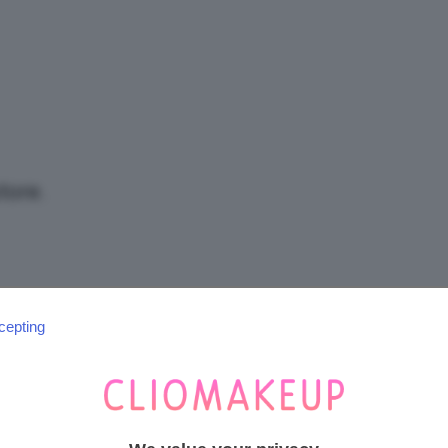
/
Tutto
tore.
su
cepting
SEGUICI SU INSTAGRAM
@CLIOMAKEUP_OFFICIAL
Trucco,