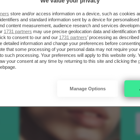
We value your privacy
SCELTI DA CLIO
R
tners
store and/or access information on a device, such as cookies 
identifiers and standard information sent by a device for personalised
 and content measurement, audience research and services developm
.
ur
1731 partners
may use precise geolocation data and identification 
Bellezza
ick to consent to our and our
1731 partners
’ processing as described 
detailed information and change your preferences before consenting
te that some processing of your personal data may not require your 
t to such processing. Your preferences will apply to this website only
to
aw your consent at any time by returning to this site and clicking the
webpage.
e
Manage Options
nk
Makeup