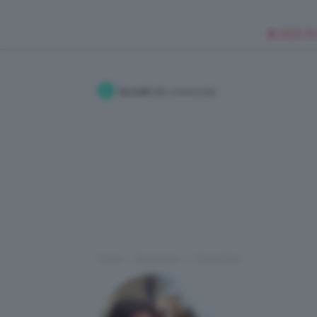
🥥 NEW IN
Accedi
alla community
Home
Redazione
I Post di Eris