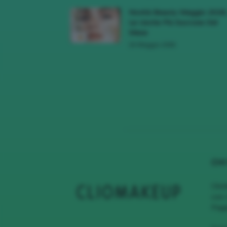
Novità Beauty Maggio 2026
Le Uscite Più Succose Del
Mese
16 Maggio 2026
CHI
Clio
con 
Page