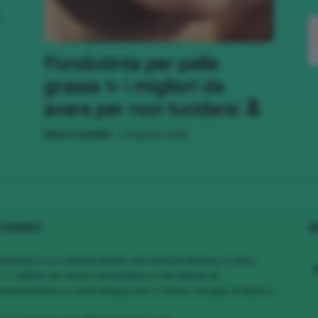
,
;)
Fondotinta per pelle
grassa ✨ i migliori da
avere per non lucidarsi 🔝
-
Mena Castaldo
6 Agosto 2026
 SIAMO
S
MakeUp è un editore leader nel vertical Beauty in Italia,
1.7 Milioni di Utenti Unici/Mese e 4.6 Milioni di
views/Mese su cliomakeup.com | Fonte: Google Analytics