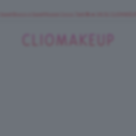
 SuperStrucco e SuperMousse Cocco Tiarè 🌺 ➡️ VAI SU CLIOMAK
ClioMakeUp
Blog