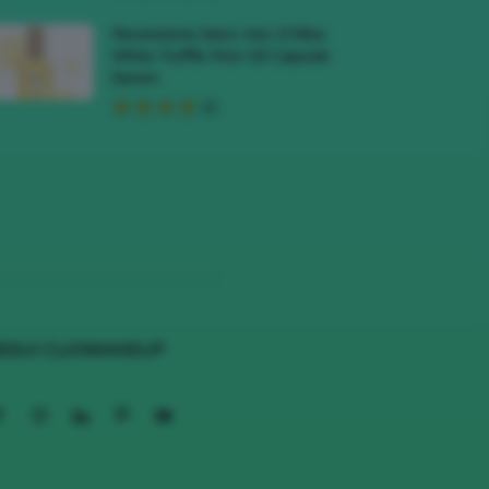
Recensione Siero Viso D’Alba
White Truffle First Oil Capsule
Serum
EGUI CLIOMAKEUP