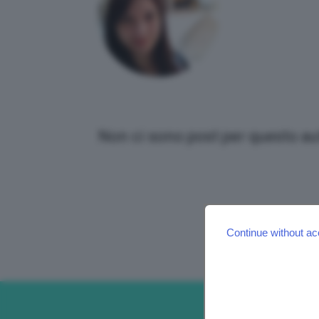
Non ci sono post per questo au
Continue without ac