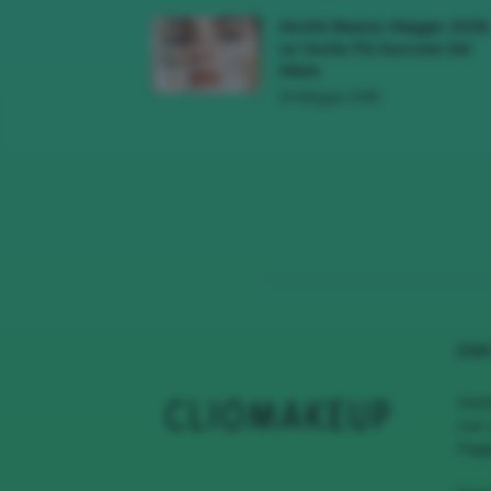
Novità Beauty Maggio 2026
Le Uscite Più Succose Del
Mese
16 Maggio 2026
CHI
Clio
con 
Page