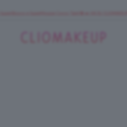
 SuperStrucco e SuperMousse Cocco Tiarè 🌺 ➡️ VAI SU CLIOMAK
ClioMakeUp
Blog