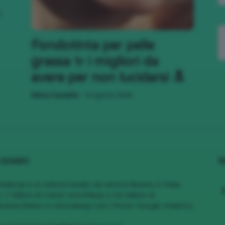
,
;)
Fondotinta per pelle
grassa ✨ i migliori da
avere per non lucidarsi 🔝
-
Mena Castaldo
6 Agosto 2026
 SIAMO
S
MakeUp è un editore leader nel vertical Beauty in Italia,
1.7 Milioni di Utenti Unici/Mese e 4.6 Milioni di
views/Mese su cliomakeup.com | Fonte: Google Analytics