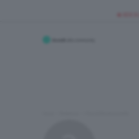
🥥 NEW IN
Accedi
alla community
Home
Redazione
I Post di Monymonichella