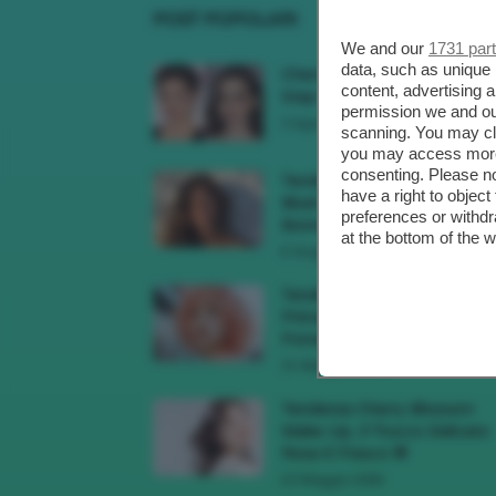
POST POPOLARI
We and our
1731 par
data, such as unique 
Cherry Red Make-Up 🍒 Gli
content, advertising
Step Per Ricreare Il Trend Di..
permission we and o
3 Agosto 2026
scanning. You may cl
you may access more 
consenting. Please no
Tendenza Trucco Sunburn
have a right to objec
Blush, Come Ricreare L’effet
preferences or withdr
Bonne Mine Estivo Di...
at the bottom of the 
6 Giugno 2026
Tendenze Colore Capelli
Primavera Estate 2026, Il Pi
Pomelo Si Prende...
31 Maggio 2026
Tendenza Cherry Blossom
Make-Up, Il Trucco Delicato
Rosa E Fresco 🌸
23 Maggio 2026