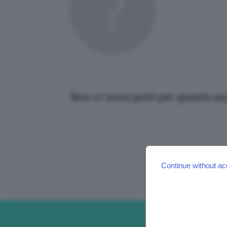
Non ci sono post per questo au
Continue without ac