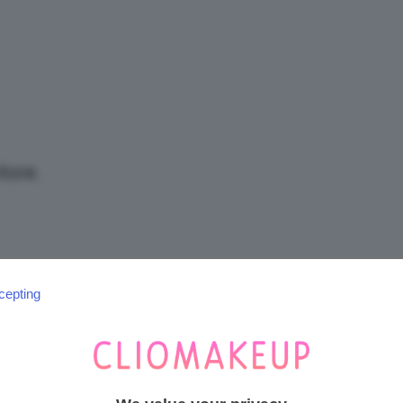
/
Tutto
tore.
su
cepting
SEGUICI SU INSTAGRAM
@CLIOMAKEUP_OFFICIAL
Trucco,