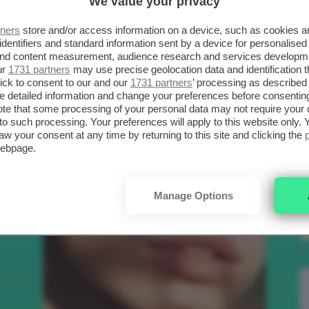
We value your privacy
SCELTI DA CLIO
R
tners
store and/or access information on a device, such as cookies 
identifiers and standard information sent by a device for personalised
 and content measurement, audience research and services developm
.
ur
1731 partners
may use precise geolocation data and identification 
Bellezza
ick to consent to our and our
1731 partners
’ processing as described 
detailed information and change your preferences before consenting
te that some processing of your personal data may not require your 
t to such processing. Your preferences will apply to this website only
to
aw your consent at any time by returning to this site and clicking the
webpage.
e
Manage Options
nk
Makeup