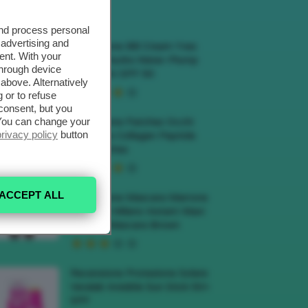
ECENSIONI HOT
and process personal
 advertising and
Recensione BB Cream Yves
ent. With your
Rocher Hydra Water-Plump
through device
BB Cream SPF 50
above. Alternatively
 or to refuse
consent, but you
. You can change your
Recensione Patches Occhi
privacy policy
button
Biodance Collagen Peptide
Eye Patches
ACCEPT ALL
Recensione Mascara Marrone
Deborah Milano Instant Maxi
Volume Mascara Brown
Recensione Protezione Solare
Veralab Invisible Sun Stick 50+
SPF