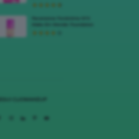
Recensione Fondotinta NYX
Make Em Wonder Foundation
EGUI CLIOMAKEUP