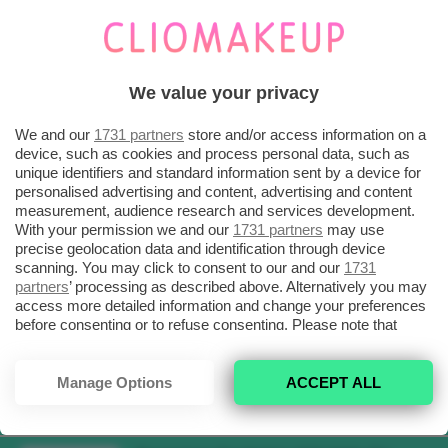
We value your privacy
We and our
1731 partners
store and/or access information on a
device, such as cookies and process personal data, such as
unique identifiers and standard information sent by a device for
personalised advertising and content, advertising and content
measurement, audience research and services development.
With your permission we and our
1731 partners
may use
precise geolocation data and identification through device
Fondotinta per pelle grassa ✨ i
scanning. You may click to consent to our and our
1731
partners
’ processing as described above. Alternatively you may
migliori da avere per non lucidarsi
access more detailed information and change your preferences
🔝
before consenting or to refuse consenting. Please note that
some processing of your personal data may not require your
-
Mena Castaldo
6 Agosto 2026
consent, but you have a right to object to such processing. Your
preferences will apply to this website only. You can change
Manage Options
ACCEPT ALL
your preferences or withdraw your consent at any time by
RECENSIONI HOT
returning to this site and clicking the
privacy policy
button at the
bottom of the webpage.