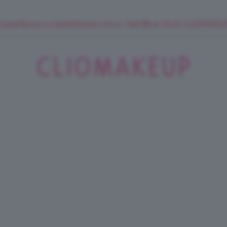
 SuperStrucco e SuperMousse Cocco Tiarè 🌺 ➡️ VAI SU CLIOMAK
ClioMakeUp
Blog