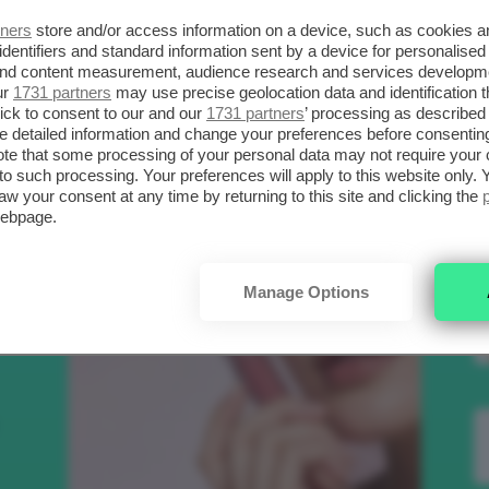
SCELTI DA CLIO
R
tners
store and/or access information on a device, such as cookies 
identifiers and standard information sent by a device for personalised
 and content measurement, audience research and services developm
ur
1731 partners
may use precise geolocation data and identification 
.
Bellezza
ick to consent to our and our
1731 partners
’ processing as described 
detailed information and change your preferences before consenting
te that some processing of your personal data may not require your 
t to such processing. Your preferences will apply to this website only
aw your consent at any time by returning to this site and clicking the
to
webpage.
e
Manage Options
nk
Makeup