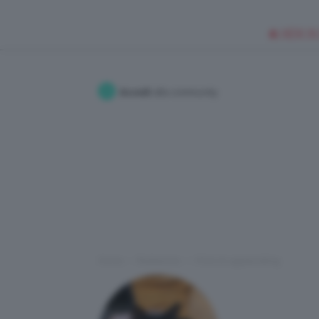
🥥 NEW IN
Accedi
alla community
Home
Redazione
I Post di uglyduckling