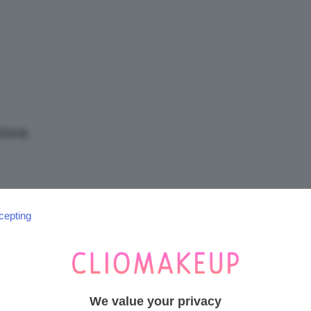
/
Tutto
tore.
su
cepting
SEGUICI SU INSTAGRAM
@CLIOMAKEUP_OFFICIAL
Trucco,
We value your privacy