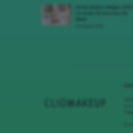
Novità Beauty Maggio 2026
Le Uscite Più Succose Del
Mese
16 Maggio 2026
CHI
Clio
con 
Page
Scri