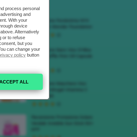
ECENSIONI HOT
and process personal
 advertising and
ent. With your
Recensione Fondotinta NYX
through device
Make Em Wonder Foundation
above. Alternatively
 or to refuse
consent, but you
. You can change your
Recensione Siero Viso D’Alba
privacy policy
button
White Truffle First Oil Capsule
Serum
ACCEPT ALL
Recensione Maschera Viso
Sephora Idrogel Vitamina C
Glow Mask
Recensione Protezione Solare
Veralab Invisible Sun Stick 50+
SPF