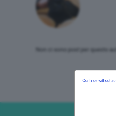
Non ci sono post per questo au
Continue without ac