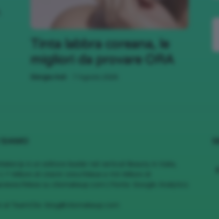
,
;)
Tinta labbra coreana, le
migliori da provare ORA
-
Giorgia Asti
7 Agosto 2026
 SIAMO
S
MakeUp è un editore leader nel vertical Beauty in Italia,
1.7 Milioni di Utenti Unici/Mese e 4.6 Milioni di
views/Mese su cliomakeup.com | Fonte: Google Analytics
vi al TeamClio:
blog@cliomakeup.com