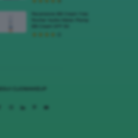
Recensione BB Cream Yves
Rocher Hydra Water-Plump
BB Cream SPF 50
EGUI CLIOMAKEUP