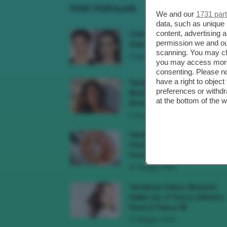
POST POPOLARI
We and our
1731 par
data, such as unique 
content, advertising
Cherry Red Make-Up 🍒 Gli
permission we and o
Step Per Ricreare Il Trend Di..
scanning. You may cl
3 Agosto 2026
you may access more 
consenting. Please no
have a right to objec
Tendenza Trucco Sunburn
preferences or withdr
Blush, Come Ricreare L’effet
at the bottom of the 
Bonne Mine Estivo Di...
6 Giugno 2026
Tendenze Colore Capelli
Primavera Estate 2026, Il Pi
Pomelo Si Prende...
31 Maggio 2026
Tendenza Cherry Blossom
Make-Up, Il Trucco Delicato
Rosa E Fresco 🌸
23 Maggio 2026