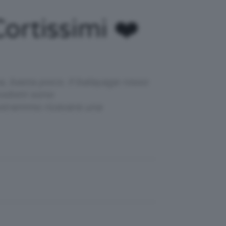
ortissimi ❤️
a, basta poco. Il balayage rosso
prodotti sono
 potremmo ricevere una