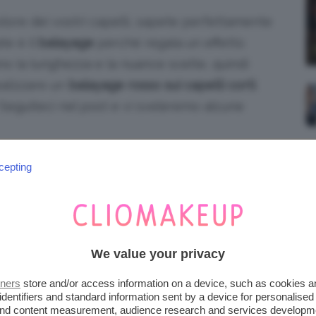
colore dei vostri capelli, sapete perfettamente
te è il
balayage
perché regala un effetto
ano la lunghezza e la nuance scelte, quindi
ealizzare un
balayage rosso sui capelli corti
.
o? Seguiteci nel post e vi sveleremo alcune
iena autonomia editoriale. Se acquistate uno di
cepting
 una commissione.
ME SUI CAPELLI CORTI
We value your privacy
tners
store and/or access information on a device, such as cookies 
identifiers and standard information sent by a device for personalised
 passa inosservato e con il quale potete
 and content measurement, audience research and services developm