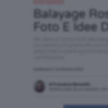
Capelli
IN EVIDENZA
Balayage Ross
Foto E Idee 
Per dare un nuovo look alla capig
sui capelli corti grazie alle sue s
selezionati in piena autonomia e
commissione.
Pubblicato il: 10 Ottobre 2024
di Francesca Baranello
Articolo scritto da una persona, no