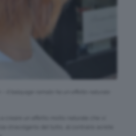
m – Il balayage ramato ha un effetto naturale
va a creare un effetto molto naturale che vi
a stravolgerlo del tutto, al contrario avrete