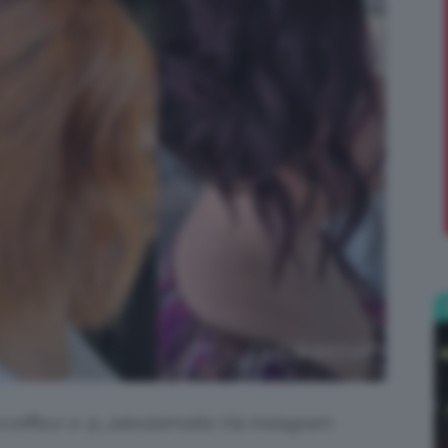
;)
zzcoiffeur e @_latestamatta Via Instagram