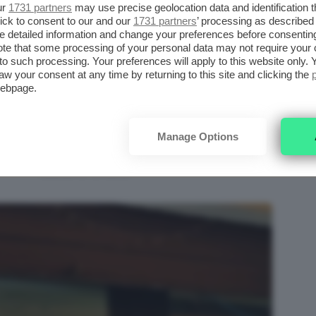
suo interno moltissime sfumature che vanno a
ur
1731 partners
may use precise geolocation data and identification 
ick to consent to our and our
1731 partners
’ processing as described 
rofondità al taglio. Questo è vero soprattutto
detailed information and change your preferences before consenting
corti
vira verso il
rame
.
te that some processing of your personal data may not require your 
t to such processing. Your preferences will apply to this website only
aw your consent at any time by returning to this site and clicking the
La scelta di questa nuance si sposa
webpage.
ME
bene con qualsiasi base, ma dà il
TÀ
meglio di sé nel caso in cui abbiate
Manage Options
una chioma naturalmente rossa o
I
castano chiara.