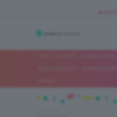
🥥 NEW IN
Accedi
alla community
SHOP
ISCRIVITI
LAVORA CON NOI
MODA E FASHION
ALIMENTAZIONE 
GOSSIP
Home
Capelli