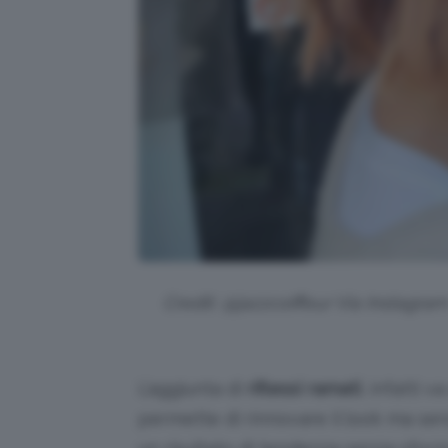
Credit: @jazzcoiffeur Via Instagra
L’aggiunta di
riflessi ramati
, infatti 
permette di rinnovare il look ma senz