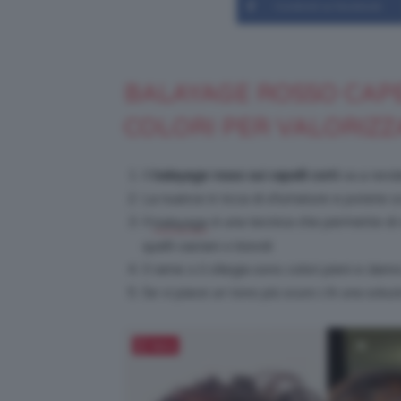
Condividi su Facebook
BALAYAGE ROSSO CAPEL
COLORI PER VALORIZZ
Il
balayage rosso sui capelli corti
va a rende
La nuance è ricca di sfumature e potete sce
Il
è una tecnica che permette di ott
balayage
quelli castani o biondi
Il rame o il ciliegia sono colori pieni e dann
Se vi piace un tono più scuro c’è una soluz
Salva