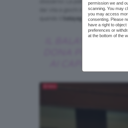
sbizzarrivi. La palette contiene al 
permission we and o
scanning. You may cl
dar vita a giochi di luce che danno p
you may access more 
quando il
balayage rosso sui capelli 
consenting. Please no
have a right to objec
preferences or withdr
at the bottom of the 
IL BALAYAGE RA
DONA PROFONDI
AI CAPELLI CORT
Salva