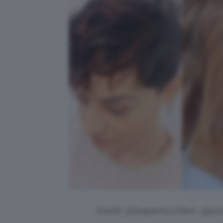
Credit: @lisaparrucchieri, @ja