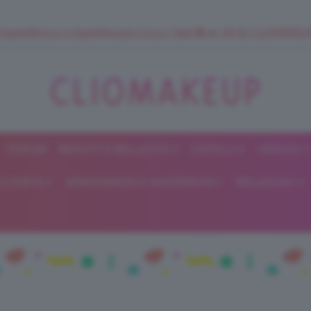
 SuperStrucco e SuperMousse Cocco Tiarè 🌺 ➡️ VAI SU CLIOMAK
FORUM
BEAUTY E BELLEZZA
CAPELLI
UNGHIE
ClioMakeUp
E DIETA
GRAVIDANZA E MATERNITÀ
RELAZIONI
Blog