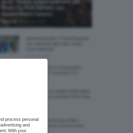
Je So’ Pazzo: Cosa Aspettarsi Dal
Biopic Su Pino Daniele Con
Massimiliano Caiazzo
-
TeamClio
6 Agosto 2026
Abiti Monospalla, Il Trend Elegante
Che Valorizza Ogni Stile: Scopri
Come Abbinarli
6 Agosto 2026
15 Prodotti Per Lo Styling Per I
Capelli Corti E Cortissimi 💇🏻‍♀️
6 Agosto 2026
Honey Nails, Le Unghie Giallo Miele
Che Dominano L’estate: Foto E Idee
Nail Art
6 Agosto 2026
and process personal
Vestiti Lingerie Estate 2026, I
 advertising and
Modelli Freschi E Cool Da Avere
ent. With your
Nell’armadio