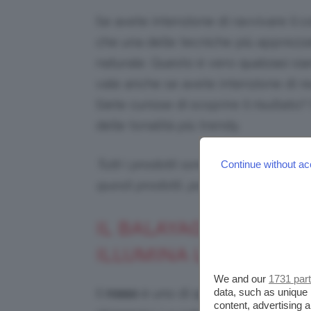
Se avete intenzione di ravvivare il 
che una delle tecniche più apprezza
naturale. Questo è vero qualsiasi si
vale anche se avete intenzione di r
Siete curiose di scoprire il risultat
delle tonalità più trendy.
Tutti i prodotti sono selezionati in p
Continue without ac
questi prodotti, potremmo ricevere
IL BALAYAGE ROSSO RA
ILLUMINA LA CHIOMA
We and our
1731 par
data, such as unique 
Il
rosso
è uno di quei colori che non
content, advertising