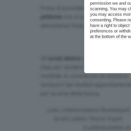
permission we and o
Prima di procedere all’idratazione 
scanning. You may cl
you may access more 
pellicine
che si sono accumulate sull
consenting. Please no
abbastanza frequente e non aggress
have a right to objec
preferences or withdr
at the bottom of the 
Credit
Gli
scrub labbra
sono quindi il primo
step per rendere le labbra sane e
morbide: in commercio ne esistono
tantissimi tipi studiati appositament
per la zona della bocca.
Lush, Labbracadabra/Bubblegum
Scrub Labbra. Prezzo: 8,95€.
Il Labbracadabra di 