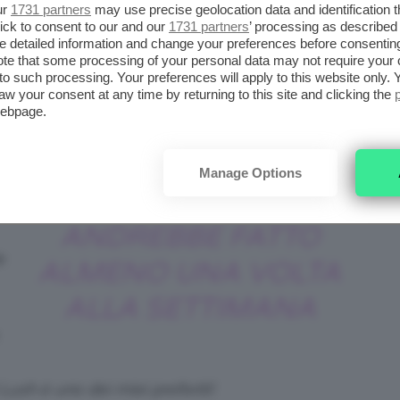
ur
1731 partners
may use precise geolocation data and identification 
è necessario
eliminare
le
cellule
morte
e le
ick to consent to our and our
1731 partners
’ processing as described 
detailed information and change your preferences before consenting
a superficie tramite un’
esfoliazione
te that some processing of your personal data may not require your 
iva.
t to such processing. Your preferences will apply to this website only
aw your consent at any time by returning to this site and clicking the
webpage.
s: @guardian.ng
Manage Options
LO SCRUB
ANDREBBE FATTO
e
ALMENO UNA VOLTA
ALLA SETTIMANA
Lush è uno dei miei preferiti!