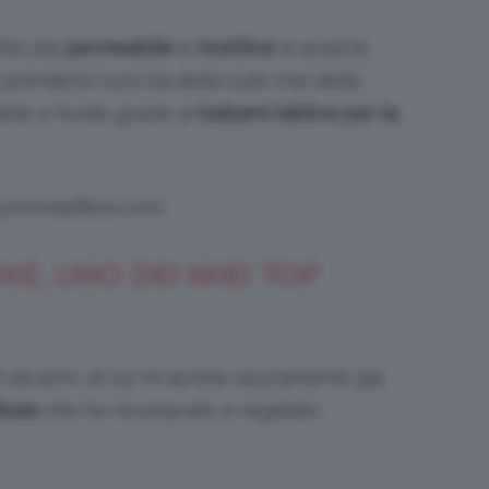
lto più
permeabile
e
ricettiva
: è proprio
prendersi cura sia della cute che delle
dole a fondo grazie ai
balsami labbra per la
 @mentalfloss.com
XE, UNO DEI MIEI TOP
 da anni, di cui mi avrete sicuramente già
Nuxe
che ho ricomprato e regalato