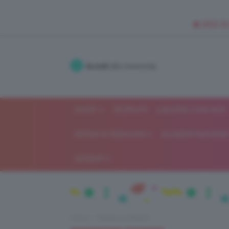
🥥 NEW IN
Accedi
alla community
SHOP
ISCRIVITI
LAVORA CON NOI
MODA E FASHION
ALIMENTAZIONE 
GOSSIP
Home
Beauty e bellezza