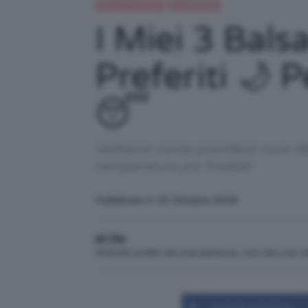
Beauty e bellezza
IN EVIDENZA
I Miei 3 Bal
Preferiti 🌙
😴
Vediamo come prendersi cura dell
temperature più fredde!
Pubblicato il: 22 Ottobre 2018
di Clio
Articolo scritto da una persona, non da una 
Condividi su Facebook