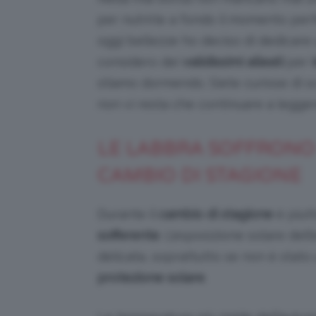
per nutrirle a fondo il momento perf
oggi bellezze ho deciso di dedicare
considero dei
validissimi
alleati
per
stiamo dormendo. Siete curiose di sco
non vi resta che continuare a legger
LE LABBRA SOFFRONO
CAMBIO DI STAGIONE
Durante il
cambio di stagione
è piut
sofferente
. L’esposizione solare de
delicata, soprattutto se non è stato
protezione solare
.