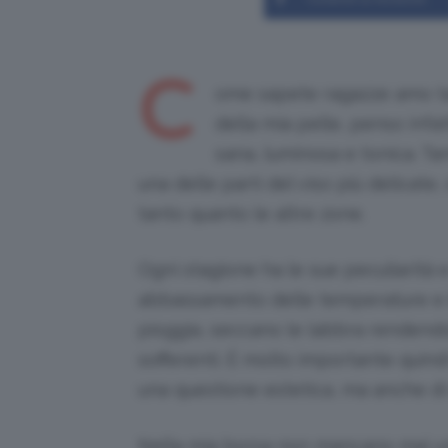
C
ome sapete ragazze amo t
della mia pelle, penso inf
sana, luminosa e tonica. T
una delle parti del viso più delicate
tanto quanto le altre zone.
Ogni stagione ha le sue peculiarità e l
abbassamento delle temperature e l
pioggia, seccano le labbra rendendo
sofferenti. È molto importante quindi
una questione estetica, ma anche di 
Nella mia borsa non mancano mai un