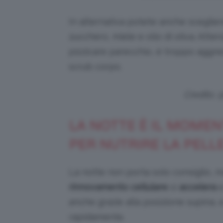
In alternativa potete anche sceglier
zucchero, miele e olio di oliva. Attenz
pizzicare parecchio, è troppo aggres
scrub corpo.
Credits:
LA NOTTE È IL MOMEN
PER NUTRIRE LA PELLE
La notte non porta solo consiglio, m
rinnovamento cellulare
si
accelera
e
anche grazie alla posizione supina, 
rapidamente.