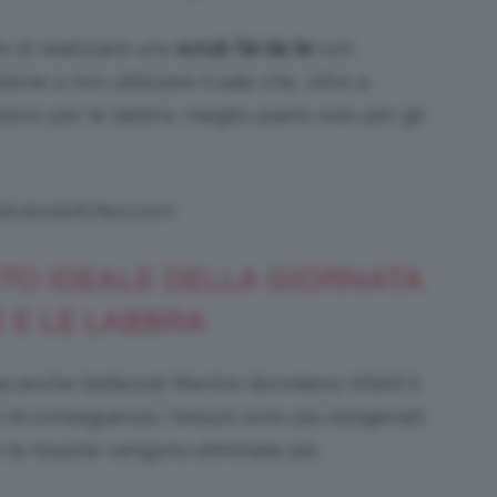
e di realizzare uno
scrub fai da te
con
ione a non utilizzare il sale che, oltre a
sivo per le labbra, meglio usarlo solo per gli
 @kokoskitchen.com
TO IDEALE DELLA GIORNATA
 E LE LABBRA
a anche bellezza! Mentre dormiamo infatti il
 di conseguenza i tessuti sono più ossigenati,
e le tossine vengono eliminate più