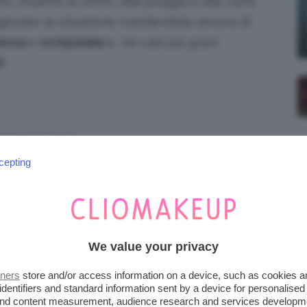
o, insieme al vento, alla pioggia e alle varie
iorare la situazione inaridendole ancora di
ecca
e
screpolata
e, nei casi più gravi,
i
.
dits: @rd.com
cepting
liquidi a lunga tenuta e simili non rende di
 per questo è necessario cercare di idratare il
ra e durante la notte.
We value your privacy
TANTE E DELICATA PREPARA
tners
store and/or access information on a device, such as cookies 
 LA GIUSTA IDRATAZIONE
identifiers and standard information sent by a device for personalised
 and content measurement, audience research and services developm