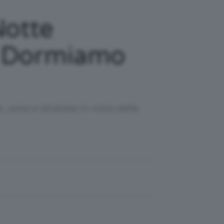
Notte
re Dormiamo
sane e idratate in vista delle