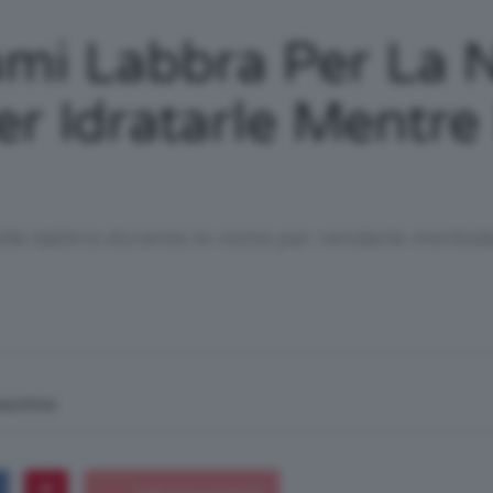
/
sami Labbra Per La 
 Per Idratarle Ment
Tutto
e labbra durante la notte per renderle morbide, 
su
macchina
Trucco,