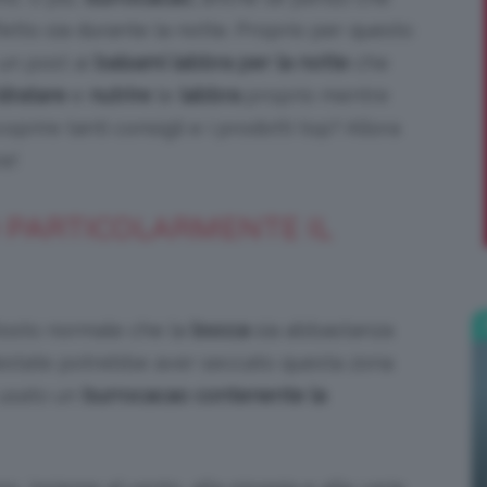
etto sia durante la notte. Proprio per questo
;)
 un post ai
balsami labbra per la notte
che
idratare
e
nutrire
le
labbra
proprio mentre
prire tanti consigli e i prodotti top? Allora
e!
 PARTICOLARMENTE IL
tosto normale che la
bocca
sia abbastanza
ll’estate potrebbe aver seccato questa zona
 usato un
burrocacao contenente la