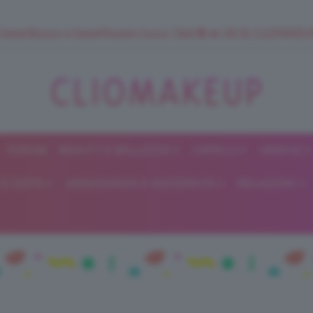
 SuperStrucco e SuperMousse Cocco Tiarè 🌺 ➡️ VAI SU CLIOMAK
FORUM
BEAUTY E BELLEZZA
CAPELLI
UNGHIE
ClioMakeUp
E DIETA
GRAVIDANZA E MATERNITÀ
RELAZIONI
Blog