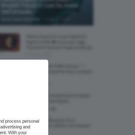
Modelli Freschi E Cool Da Avere
Nell’armadio
-
Maria Teresa Moschillo
6 Agosto 2026
Ultimo Quarto Di Luna Calante 6
Agosto 2026 🌗 Oroscopo Oggi,
Transiti E Previsioni Segni Zodiacali
6 Agosto 2026
Fondotinta Per Pelle Grassa ✨ I
Migliori Da Avere Per Non Lucidarsi
🔝
6 Agosto 2026
Recensione Fondotinta NYX Make
Em Wonder Foundation
Qual È La Differenza Tra Il
and process personal
Contouring E L’effetto Sun Kissed?
 advertising and
🌞✨
ent. With your