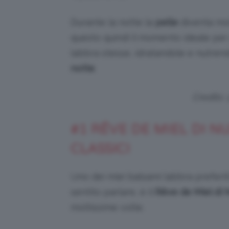
Durante la notte la
pelle
diventa mo
questo quindi il momento ideale per 
labbra stesse, idratandole e nutren
notte
.
Credits:
#1 RÊVE DE MIEL DI NU
CLASSICI
Uno dei miei balsami labbra preferiti
sentito parlare, è il
Rêve de Miel di 
moltissime volte.