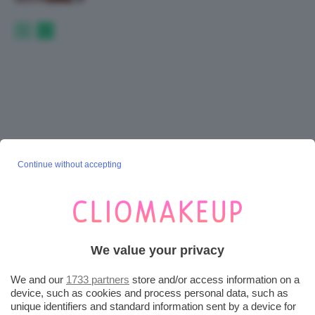
Continue without accepting
We value your privacy
66 COMMENTI
We and our
1733 partners
store and/or access information on a
device, such as cookies and process personal data, such as
22 Novembre 2016 at 8:26 AM
Zuzana
unique identifiers and standard information sent by a device for
Ogni tanto vedo la pubblicità per le maschere nere sul mio