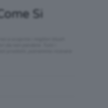
 Come Si
oi a scoprire i migliori blush
i da non perdere. Tutti i
esti prodotti, potremmo ricevere