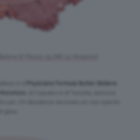
elieve It! Prezzo: 15,78€ su Amazon.it
dioso è il
Physicians Formula Butter Believe
Murumuru
, di Cupuacu e di Tucuma, assicura
tto per chi desidersa ravvivare un viso spento
i glow.