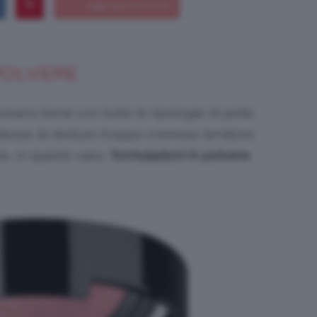
POLVERE
Bellezza
sposano bene con tutte le tipologie di pelle.
 oleosa, le texture troppo cremose tendono
mo, in questo caso,
formulazioni in polvere
,
e
Makeup