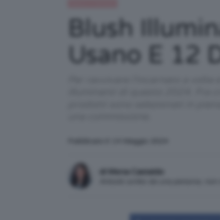
Beauty e bellezza
Blush Illumi
Usano E 12 D
Per ravvivare l'incarnato a volte 
illuminanti di questo 2024. Fra c
prodotti sono selezionati in pie
una commissione.
Pubblicato il: 14 Maggio 2024
di Mena Castaldo
Articolo scritto da una persona, no