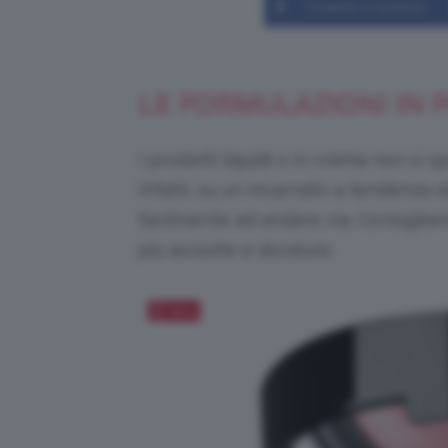
Condividi su Facebook
LE FORMULAZIONI IN 
I prodotti liquidi o in crema non si 
Infatti, su un incarnato a tendenza
facilmente ad andare via. Consiglia
più asciutte e durature.
Salva