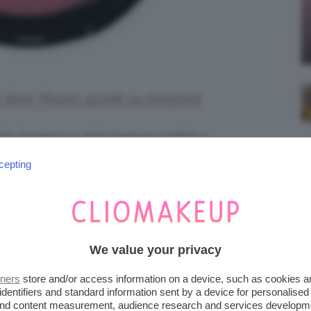
Glow. Prezzo: 15,00€ su Amazon.it
lto leggero e dalla texture sottile e
menti e di perle di nuova generazione regala
cepting
to. Applicate il prodotto con un pennello e
 luminosità delle perle.
We value your privacy
tners
store and/or access information on a device, such as cookies 
identifiers and standard information sent by a device for personalised
 and content measurement, audience research and services developm