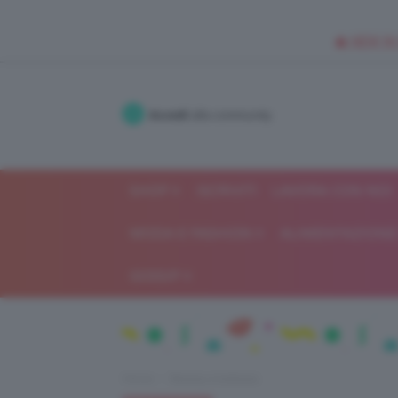
🥥 NEW IN
Accedi
alla community
SHOP
ISCRIVITI
LAVORA CON NOI
MODA E FASHION
ALIMENTAZIONE 
GOSSIP
Home
Beauty e bellezza