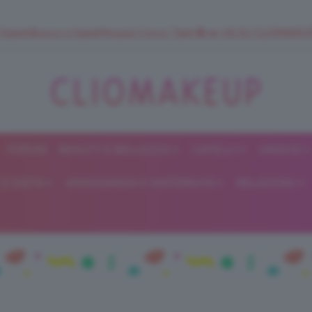
 SuperStrucco e SuperMousse Cocco Tiarè 🌺 ➡️ VAI SU CLIOMAK
FORUM
BEAUTY E BELLEZZA
CAPELLI
UNGHIE
ClioMakeUp
E DIETA
GRAVIDANZA E MATERNITÀ
RELAZIONI
Blog