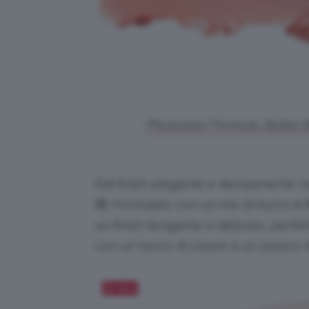
Physicians Formula, Butter B
Dal finish elegante e decisamente ra
It!
. Formulato con un mix di burro di
un finish levigante e delicato, perfe
con un tocco di colore e un pizzico d
Salva