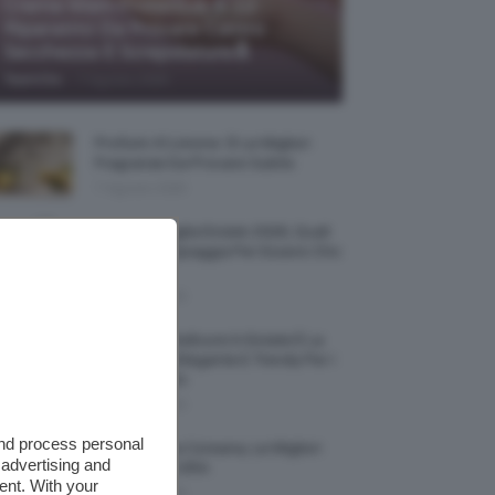
Creme Mani Protettive ✨ 12
Riparatrici Da Provare Contro
Secchezza E Screpolature🔝
-
TeamClio
7 Agosto 2026
Profumi Al Limone 🍋 Le Migliori
Fragranze Da Provare Subito
7 Agosto 2026
Borse Di Paglia Estate 2026, Quali
Portarsi In Spiaggia Per Essere Chic
E Comode
7 Agosto 2026
La French Pedicure In Estate È La
Nail Art Più Elegante E Trendy Per I
Nostri Piedini
7 Agosto 2026
and process personal
Tinta Labbra Coreana, Le Migliori
 advertising and
Da Provare ORA
ent. With your
7 Agosto 2026