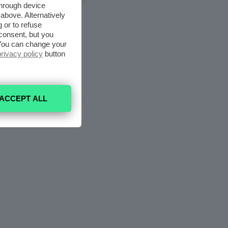
through device
above. Alternatively
 or to refuse
consent, but you
. You can change your
privacy policy
button
ACCEPT ALL