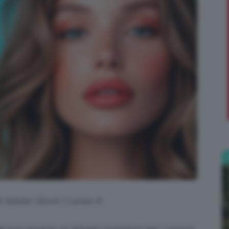
;)
i Adobe Stock | Larisa AI