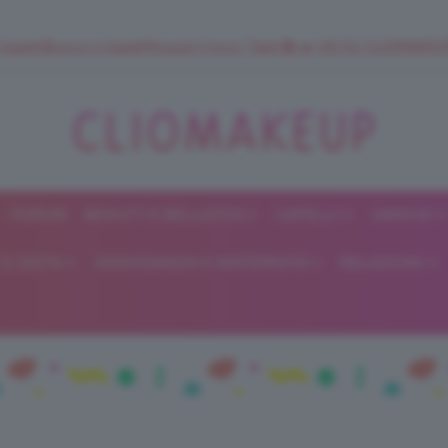
 SuperStrucco e SuperMousse Cocco Tiarè 🌺 ➡️ VAI SU CLIOMAK
FORUM
BEAUTY E BELLEZZA
CAPELLI
UNGHIE
ClioMakeUp
E DIETA
GRAVIDANZA E MATERNITÀ
RELAZIONI
Blog