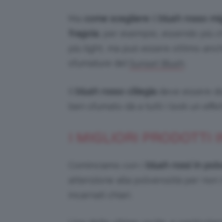
Ma
come scegliere
il
blush rosso mi
fragola
, per esempio, essendo più c
più light, ma può essere ottimo anch
sfumature del
.
Sunset Blush
Il
blush rosso ciliegia
deve essere dos
ben sfumato dà a tutti i look un effe
I MIGLIORI PRODOTTI 
Cominciamo con i
blush rossi in pol
attenzione alla polverosità per non 
incarnati chiari.