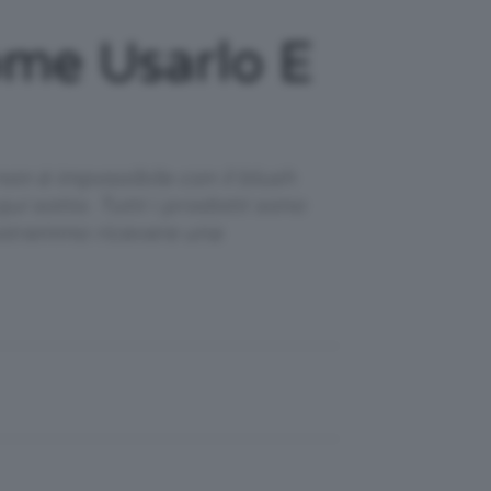
ome Usarlo E
non è impossibile con il blush
ui sotto. Tutti i prodotti sono
 potremmo ricevere una