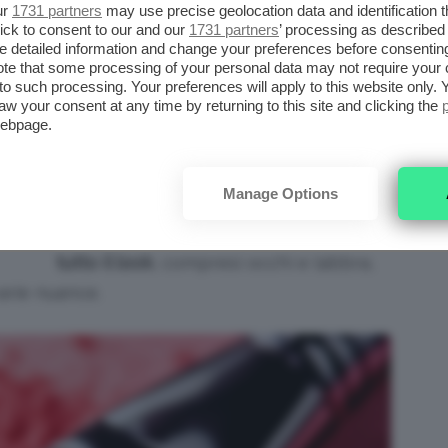
ur
1731 partners
may use precise geolocation data and identification 
ick to consent to our and our
1731 partners
’ processing as described 
detailed information and change your preferences before consenting
In generale il
blush rosso liquido
si
È
te that some processing of your personal data may not require your 
può dosare meglio, ma anche gli altri
t to such processing. Your preferences will apply to this website only
aw your consent at any time by returning to this site and clicking the
LE
finish possono adattarsi bene alle
webpage.
varie esigenze. Il nostro consiglio è di
TI
cominciare con poco prodotto
,
Manage Options
andando eventualmente a stratificare
e
intensificare una volta completato
tutto il look
, compresi occhi e labbra,
varie nuance.