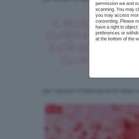
permission we and o
scanning. You may cl
you may access more 
IL BLUSH ROSSO 
consenting. Please no
have a right to objec
preferences or withdr
SUPER MODULABI
at the bottom of the 
E STA BENE A TUT
GLI INCARNATI
per valutare il bilanciamento delle 
Salva