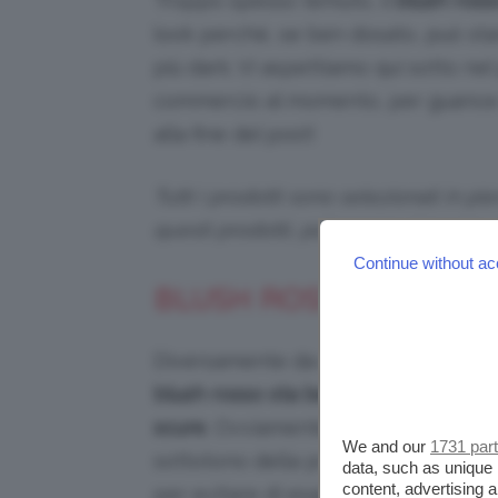
Troppo spesso temuto, il
blush ross
look perché, se ben dosato, può stare 
più dark. Vi aspettiamo qui sotto nel
commercio al momento, per guance l
alla fine del post!
Tutti i prodotti sono selezionati in p
questi prodotti, potremmo ricevere
Continue without ac
BLUSH ROSSO, A CHI S
Diversamente da come si possa pen
blush rosso
sta bene
a tutte le
carn
scure
. Ovviamente è molto important
We and our
1731 par
sottotono della propria pelle, e dos
data, such as unique 
content, advertising
per evitare di esagerare.