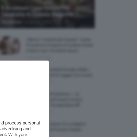
5 Accessori Casa Estate Per
Decorarla In Questa Stagione
-
Giorgia Asti
8 Agosto 2026
Allerta “Underboob Sweat”: Come
Prevenire Irritazioni E Sudore Sotto
Il Seno Con I Prodotti Giusti
8 Agosto 2026
Borse All’uncinetto Estate 2026, I
Modelli Freschi E Leggeri Da Avere
8 Agosto 2026
Creme Mani Protettive ✨ 12
Riparatrici Da Provare Contro
Secchezza E Screpolature🔝
7 Agosto 2026
and process personal
Profumi Al Limone 🍋 Le Migliori
 advertising and
Fragranze Da Provare Subito
ent. With your
7 Agosto 2026