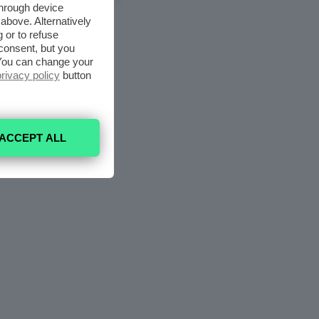
through device
above. Alternatively
 or to refuse
consent, but you
. You can change your
privacy policy
button
ACCEPT ALL