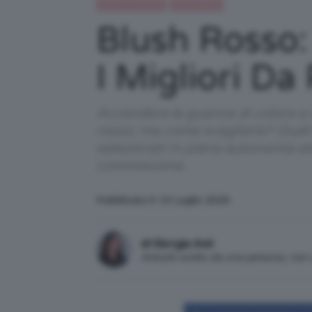
Beauty e bellezza
IN EVIDENZA
Blush Rosso:
I Migliori Da
Accendere le guance di colore e in
rosso; ma come sceglierlo? Quali 
selezionati in piena autonomia e
commissione.
Pubblicato il: 10 Luglio 2025
di Giorgia Asti
Articolo scritto da una persona, no