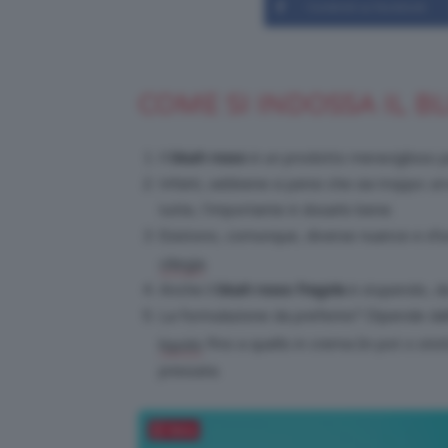
Condividi su Facebook
COME SI INDOSSA IL B
Il
blush rosso
è un prodotto meraviglioso pe
Infatti, sebbene si pensi che sia troppo
st
tutte, l’importante è dosarlo bene.
Esistono, comunque, diverse nuance e sf
.
ciliegia
Anche il
blush rosso fragola
è stupendo, da 
La formulazione da preferire? Dipende dall
fino a quello in crema (in pot o stic
liquido
pressata.
Salva