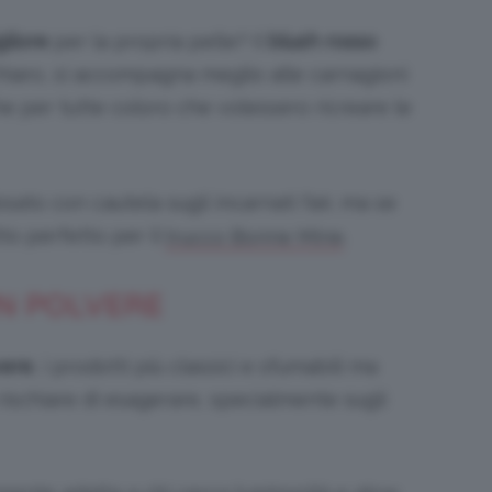
gliore
per la propria pelle? Il
blush rosso
hiaro, si accompagna meglio alle carnagioni
e per tutte coloro che volessero ricreare le
ato con cautela sugli incarnati fair, ma se
tto perfetto per il
.
trucco Bonne Mine
IN POLVERE
vere
, i prodotti più classici e sfumabili ma
rischiare di esagerare, specialmente sugli