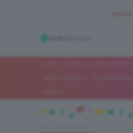
🥥 NEW IN
Accedi
alla community
SHOP
ISCRIVITI
LAVORA CON NOI
MODA E FASHION
ALIMENTAZIONE 
GOSSIP
Home
Beauty e bellezza