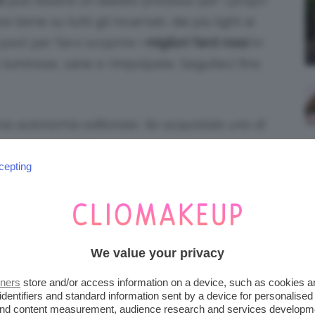
o
può essere un alleato prezioso per i propri
bene su tutti gli incarnati, dai più light ai
 post per farvi scoprire i
migliori fard rossi
in
uminose, sane e rimpolpate. Seguiteci fino
iena autonomia editoriale. Se acquistate uno di
 una commissione.
cepting
TA BENE QUESTA TONALITÀ
sare immaginando guance troppo neon, il
agioni,
dalle quelle più
chiare
a quelle più
We value your privacy
e preferire la nuance migliore per il
tners
store and/or access information on a device, such as cookies 
arne l’intensità nel momento dell’applicazione
identifiers and standard information sent by a device for personalised
 and content measurement, audience research and services developm