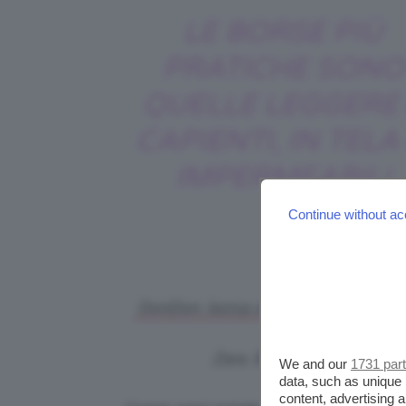
LE BORSE PIÙ
PRATICHE SONO
QUELLE LEGGERE
CAPIENTI, IN TELA
IMPERMEABILI
Continue without ac
DonDon, borsa da spiaggia grande c
Zara, Borsa a secchiello i
We and our
1731 par
data, such as unique 
content, advertising