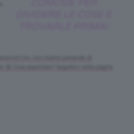
COMODE PER
a,
DIVIDERE LE COSE E
TROVARLE PRIMA!
terproof (no, non stiamo parlando di
! 😉 Cosa aspettate? Seguiteci nella pagina