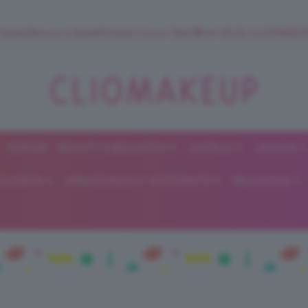
 SuperStrucco e SuperMousse Cocco Tiarè 🌺 ➡️ VAI SU CLIOMAK
FORUM
BEAUTY E BELLEZZA
CAPELLI
UNGHIE
ClioMakeUp
E DIETA
GRAVIDANZA E MATERNITÀ
RELAZIONI
Blog