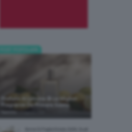
POST POPOLARI
Profumi Al Limone 🍋 Le Migliori
Fragranze Da Provare Subito
-
TeamClio
7 Agosto 2026
Borse Di Paglia Estate 2026, Quali