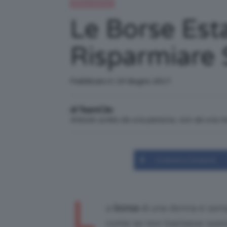
Moda e fashion
Le Borse Est
Risparmiare 
Pubblicato il: 19 Giugno 2017
di TeamClio
Articolo scritto da una persona, non da una 
Condividi su Facebook
L
a
borsa
di una donna è semp
come se non bastasse spesso