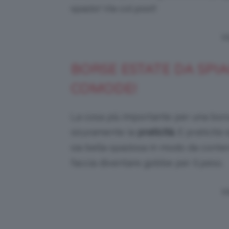
spazio! Via col post!
Vi
BORSE ESTATE DA SPIA
COMODE!
La cosa più importante per una borsa 
sicuramente la
praticità.
E praticità 
sia bella spaziosa in modo da conte
faccia diventare gobbe per il peso.
Vi