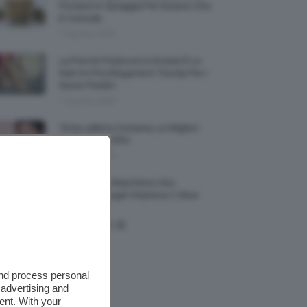
Portarsi In Spiaggia Per Essere Chic
E Comode
7 Agosto 2026
La French Pedicure In Estate È La
Nail Art Più Elegante E Trendy Per I
Nostri Piedini
7 Agosto 2026
Tinta Labbra Coreana, Le Migliori
Da Provare ORA
7 Agosto 2026
Recensione Maschera Viso
Sephora Idrogel Vitamina C Glow
Mask
and process personal
 advertising and
ent. With your