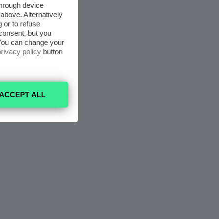
through device
above. Alternatively
 or to refuse
consent, but you
. You can change your
privacy policy
button
ACCEPT ALL