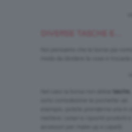
Vi
DIVERSE TASCHE E…
Noi pensiamo che le borse più como
modo da dividere le cose e trovarle 
V
Nel caso la borsa non abbia
tasche,
sono comodissime le pochette: ad
esempio, potete prenderne una in c
mettere i solari e i (pochi) prodotti e
accessori per make-up e capelli,