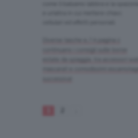
come il balsamo labbra e la spazzol
e un’altra in cui mettere chiavi,
cellulari ed effetti personali.
Diverse tasche e…? A pagina 2
continuano i consigli sulle borse
estate da spiaggia, tra accessori wa
mascara!) e comodissimi escamotage
successiva!
1
2