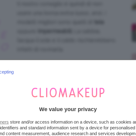
Il nostro consiglio è quindi di non
usare una borsa extra-lusso, anzi, i
modelli migliori sono quelli di
tela
oppure
impermeabili.
La sabbia,
 E
l’acqua il sole e il caldo rischierebbero
 O
infatti di rovinarla.
VANCOO, borsa da spiaggia grande
cepting
tela con cerniera. Prezzo: 11,98€ su
Amazon.it
on chiusura zip. Prezzo: 19,99€ su Amazon.it
We value your privacy
ntrecciata tricolore. Prezzo: 49,95€
tners
store and/or access information on a device, such as cookies 
identifiers and standard information sent by a device for personalised
 and content measurement, audience research and services developm