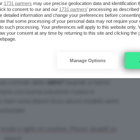
non possono mancare le
borse di paglia
, uno
ur
1731 partners
may use precise geolocation data and identification 
ick to consent to our and our
1731 partners
’ processing as described 
style.
detailed information and change your preferences before consenting
te that some processing of your personal data may not require your 
t to such processing. Your preferences will apply to this website only
i paglia. Prezzo: 35,99€
aw your consent at any time by returning to this site and clicking the
webpage.
a Pinterest
Manage Options
i più comodo dello
zaino?
Quando si hanno
mpre una buona soluzione: il peso è
e mani sono libere! Ecco alcuni modelli carini
st’estate!
scuba a righe on coulisse. Prezzo: 29,99€ su
Asos.it