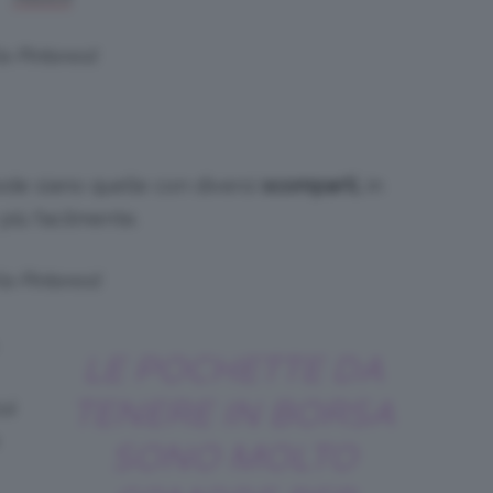
a Pinterest
de siano quelle con diversi
scomparti,
in
più facilmente.
ia Pinterest
LE POCHETTE DA
TENERE IN BORSA
ui
SONO MOLTO