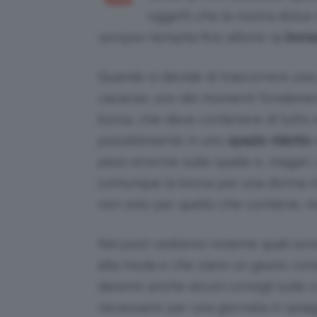
oggetti che la nostra dolce 
sempre
riempita fino all’orlo: la
borsa
Quando si decide di trascorrere una
vacanza, uno dei momenti fondamenta
borsa, che deve contenere di tutto e d
possibilmente in uno
spazio ridotto
peso enorme sulle spalle e, magari, 
comunque la borsa per una donna ri
non solo per quello che contiene, m
Nel post vedremo insieme quali sono
alla moda e che siano un giusto c
daremo anche alcuni consigli sulle c
necessario per una giornata in spia