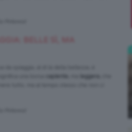
;)
a Pinterest
GGIA: BELLE SÌ, MA
da spiaggia, al di là della bellezza, è
significa una borsa
capiente,
ma
leggera,
che
nere tutto, ma al tempo stesso che non ci
a Pinterest