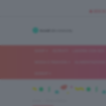
🥥 NEW IN
Accedi
alla community
SHOP
ISCRIVITI
LAVORA CON NOI
MODA E FASHION
ALIMENTAZIONE 
GOSSIP
Home
Moda e fashion