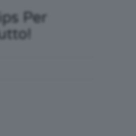
ips Per
utto!