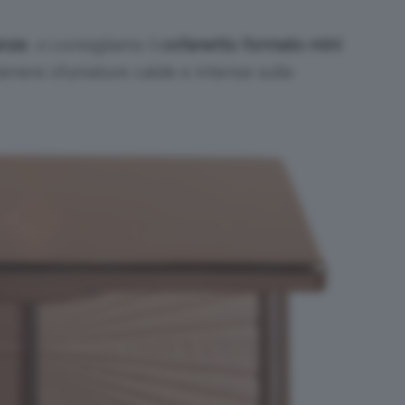
anze
, vi consigliamo il
cofanetto formato mini
ttenere sfumature calde e intense sulle