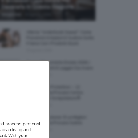
5 Accessori Casa Estate Per
Decorarla In Questa Stagione
-
Giorgia Asti
8 Agosto 2026
Allerta “Underboob Sweat”: Come
Prevenire Irritazioni E Sudore Sotto
Il Seno Con I Prodotti Giusti
8 Agosto 2026
Borse All’uncinetto Estate 2026, I
Modelli Freschi E Leggeri Da Avere
8 Agosto 2026
Creme Mani Protettive ✨ 12
Riparatrici Da Provare Contro
Secchezza E Screpolature🔝
7 Agosto 2026
Profumi Al Limone 🍋 Le Migliori
Fragranze Da Provare Subito
and process personal
 advertising and
7 Agosto 2026
ent. With your