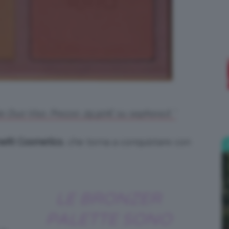
;)
e Duo Viso. Prezzo: 29,90€ su sephora.it *
efit Cosmetics
, che torna a conquistare con
LE BRONZER
PALETTE SONO