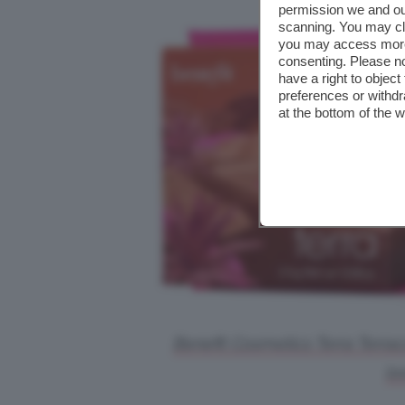
permission we and o
scanning. You may cl
you may access more 
consenting. Please no
have a right to objec
preferences or withdr
at the bottom of the 
Benefit Cosmetics Terra Terrac
lo