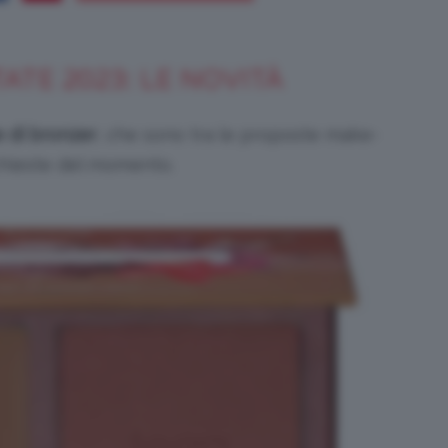
ATE 2023: LE NOVITÀ
Bellezza
e di bronzer
, che sono tra le proposte make-
ichieste del momento.
e
Makeup