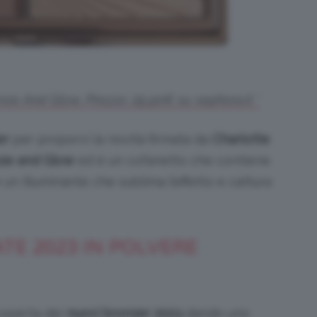
onze And Glow. Prezzo: 29,90€ su sephora.it *
er
per proporvi la novità firmata da
Charlotte
nze and Glow
ed è un cofanetto che contiene
un illuminante che sublima l’effetto e cattura
TE 2023 IN POLVERE
coperta dei
nuovi bronzer 2023
dando uno