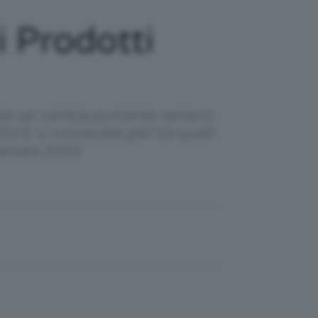
i Prodotti
 make-up cambia puntando sempre
2023. Li conoscete già? Da quelli
 estate 2023.