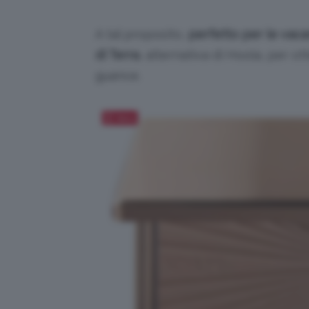
A tal proposito,
perfetto per le vac
di Terra
, alternativa di Hoola, per o
guance.
Salva