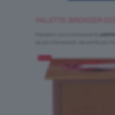
PALETTE BRONZER EST
Passiamo ora a conoscere le
palett
up più interessanti, ma anche più r
Salva