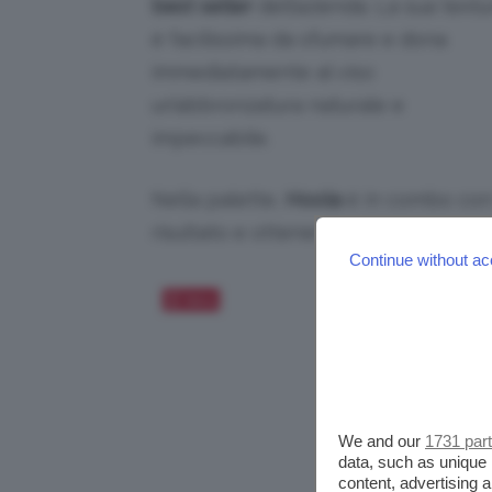
best seller
dell’azienda. La sua textu
è facilissima da sfumare e dona
immediatamente al viso
un’abbronzatura naturale e
impeccabile.
Nella palette,
Hoola
è in combo co
risultato e ottenere un trucco spazia
Continue without ac
Salva
We and our
1731 par
data, such as unique 
content, advertising