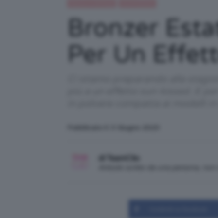
Beauty e bellezza
IN EVIDENZA
Bronzer Estat
Per Un Effet
Ci stiamo preparando alla stagi
più a un effetto sun-kissed. E pe
in polvere compatta ai modelli in
Pubblicato il: 3 Giugno 2023
di TeamClio
Articolo scritto da una persona, no
Condividi su Facebook