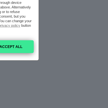
through device
above. Alternatively
 or to refuse
consent, but you
. You can change your
privacy policy
button
ACCEPT ALL