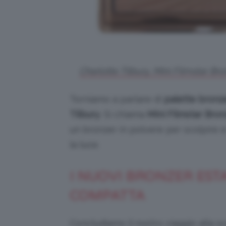
Charlotte Tilbury, Mini Filmstar Br
Torniamo a parlare di
palette bronz
Tilbury
. Si chiama
Mini
Filmstar Bro
un bronzer in polvere per scolpire e 
la luce.
I NUOVI BRONZER ESTA
COMPATTA
Concludiamo il nostro viaggio alla s