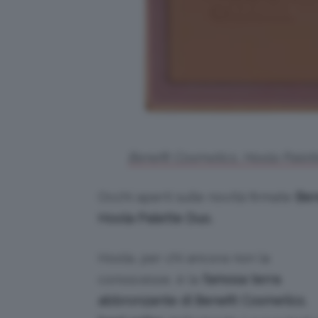
Benefit Cosmetics, Hoola Palett
Occhi aperti sulle novità firmate
Ben
Hoola Palette Duo.
Hoola, per chi ancora non la
conoscesse, è la
famosa terra
abbronzante di Benefit Cosmetics
,