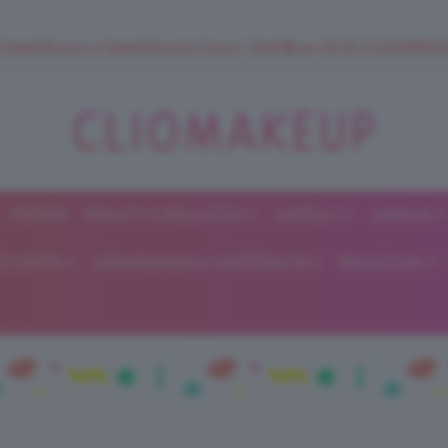
 SuperStrucco e SuperMousse Cocco Tiarè 🌺 ➡️ VAI SU CLIOMAK
FORUM
BEAUTY E BELLEZZA
CAPELLI
UNGHIE
ClioMakeUp
E DIETA
GRAVIDANZA E MATERNITÀ
RELAZIONI
Blog