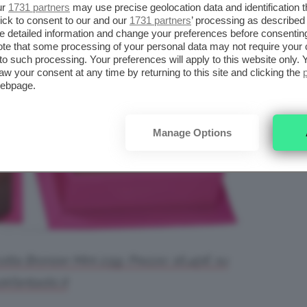
ur
1731 partners
may use precise geolocation data and identification 
ick to consent to our and our
1731 partners
’ processing as described 
detailed information and change your preferences before consenting
te that some processing of your personal data may not require your 
t to such processing. Your preferences will apply to this website only
aw your consent at any time by returning to this site and clicking the
webpage.
Manage Options
otta Bronzer Mini 2.5g. Prezzo: 16,45€ su
okfantastic.it