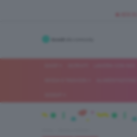
🥥 NEW IN
Accedi
alla community
SHOP
ISCRIVITI
LAVORA CON NOI
MODA E FASHION
ALIMENTAZIONE 
GOSSIP
Home
Beauty e bellezza