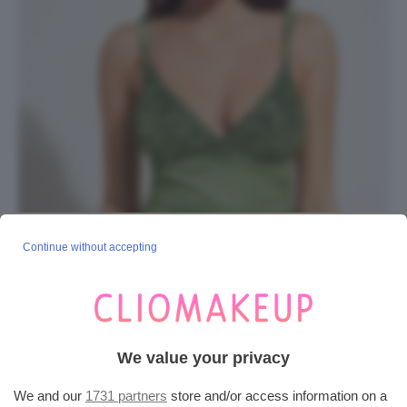
Continue without accepting
We value your privacy
We and our
1731 partners
store and/or access information on a