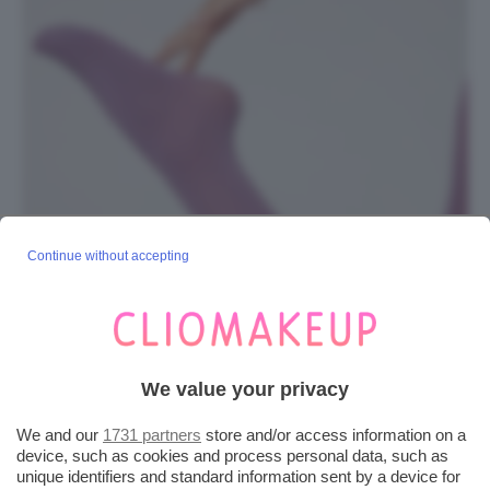
Continue without accepting
We value your privacy
We and our
1731 partners
store and/or access information on a
device, such as cookies and process personal data, such as
unique identifiers and standard information sent by a device for