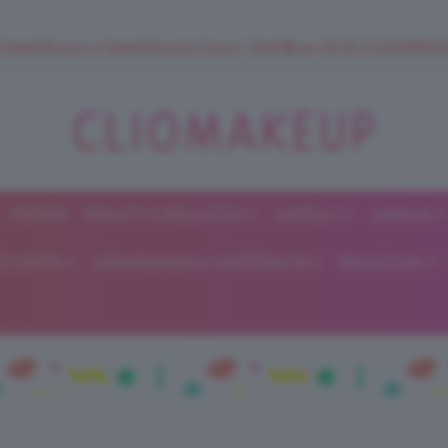
 SuperStrucco e SuperMousse Cocco Tiarè 🌺 ➡️ VAI SU CLIOMAK
FORUM
BEAUTY E BELLEZZA
CAPELLI
UNGHIE
ClioMakeUp
E DIETA
GRAVIDANZA E MATERNITÀ
RELAZIONI
Blog