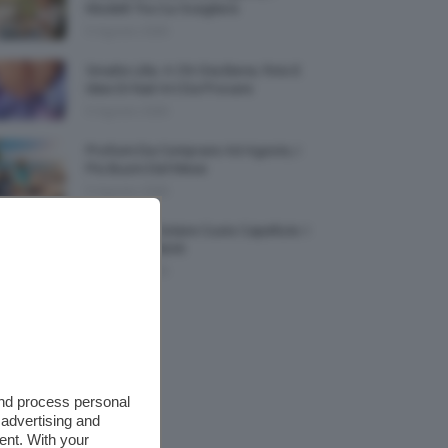
Modelli Tra Cui Scegliere
5 Agosto 2026
Smalto Lilla: A Chi Sta Bene, Foto E
Idee Di Nail Art Da Provare
5 Agosto 2026
Profumi Da Comprare Ad Agosto, I
Più Buoni Del Mese
5 Agosto 2026
Protezione Solare Cuoio Capelluto: I
Migliori Prodotti
5 Agosto 2026
and process personal
 advertising and
ent. With your