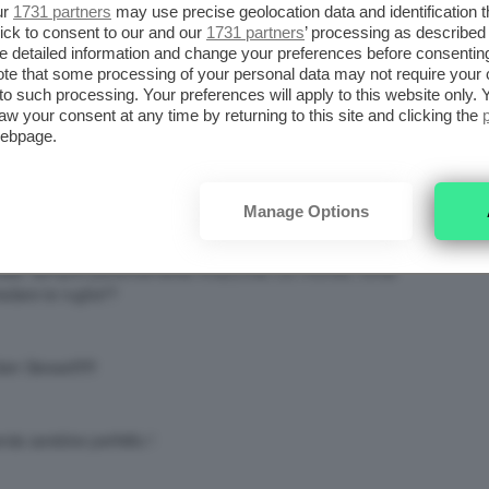
ur
1731 partners
may use precise geolocation data and identification 
ick to consent to our and our
1731 partners
’ processing as described 
l fatto che praticamente mai ci siano nomi italiani…
detailed information and change your preferences before consenting
bacione a tutte dalla Corea!!!
te that some processing of your personal data may not require your 
t to such processing. Your preferences will apply to this website only
aw your consent at any time by returning to this site and clicking the
webpage.
 non tanto per il tipo quanto per il fatto che stiano davvero
a linea di sopracciglia nere che si è fatta Ginnifer: figlia
ni trucchi di scarlett (se non sbaglio la prima e l’ultima
Manage Options
bero…io sono dell’idea che osare va benissimo, ed ognuna
munque, ma da comune mortale mi sento autorizzata a non
a risata! Sempre perennemente incazzosa col mondo…forse
rastare le rughe??
 Stewart!!!!!!
nda sarebbe perfetto !