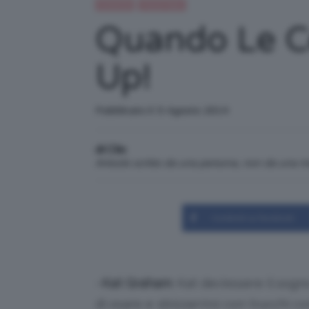
Celebrità
Trend Topic
Quando Le Ce
Up!
Pubblicato il: 5 Agosto 2014
di Clio
Articolo scritto da una persona, non da una 
Condividi su Facebook
–
Kat Graham
: Kat dev’essere il sog
di osare e sbizzarrirsi con trucchi 