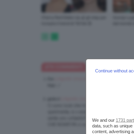
Cherry Red Make-Up 🍒 gli step per
Gossip Lugl
ricreare il trend di TikTok 😍
dal mondo 
273 COMMENTI
Continue without ac
5 Agosto 2014 at 6:13 AM
Eva
Mah :/
5 Agosto 2014 at 6:20 AM
giulia d
Ci sono look che mi piacciono meno, altri ch
sperimenta, io x esempio faccio una gran fati
sente uno schianto!!! E poi il makeup deve es
We and our
1731 par
CHE NOIA!!!! Mi ci vuole solo quell’input che
data, such as unique 
content, advertising