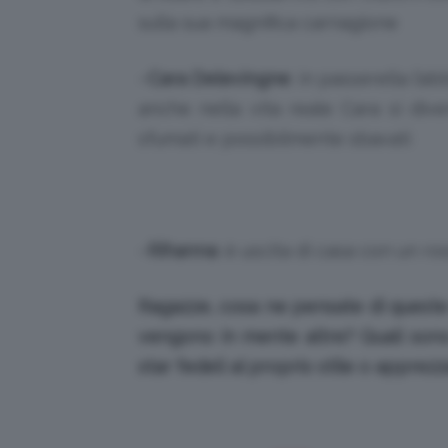
sulla sua magnifica carnagione
–
Cara Delevingne
: in passerella l’
anche nella vita reale Cara si div
sfumati e possibilmente sbavati
–
Rihanna
: è uscita di casa con un r
Ragazze, cosa ne pensate di queste
vengono in mente altre? Quali sono i
star fedeli al proprio stile o appre