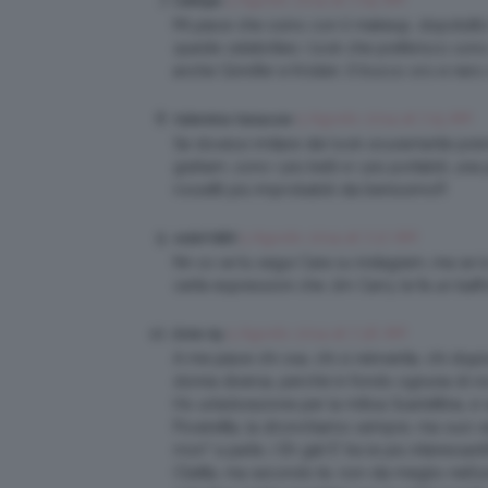
5 Agosto 2014 at 7:09 AM
Calliope
Mi piace che osino con il makeup, dopotutto 
queste celebrities i look che preferisco s
anche Ginnifer e Kristen. Il trucco oro e nero
5 Agosto 2014 at 7:15 AM
Valentina Vanacore
Se dovessi imitare dei look sicuramente pre
graham…sono i più belli e i più portabili…un
rossetti più improbabili sta benissimo!!!
5 Agosto 2014 at 7:27 AM
violet1885
Nn so se tu segui Cara su instagram…ma se lo fa
certe espressioni che Jim Carry le fa un baffo!
5 Agosto 2014 at 7:36 AM
Ester Ay
A me piace chi osa, chi si reinventa, chi st
donna diversa, perché in fondo ognuna di no
Ho un’adorazione per la mitica Scarlettina,
Poveretta, la stronchiamo sempre, ma vuoi ve
morì” a parte…) Eh già! E’ tra le più interessanti!
Clietta, ma secondo te, non sta meglio nell’