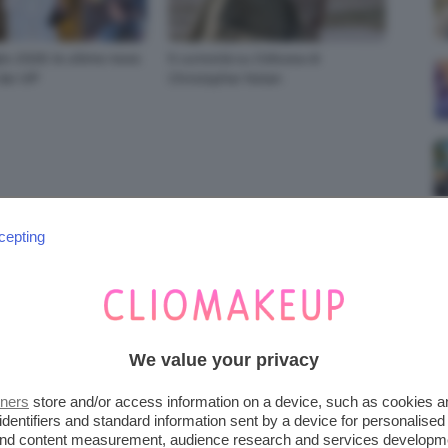
io 2026: le ultime news
5 curiosità su Odissea di
dei VIP
Christopher Nolan
cepting
e mi piacciono di più… In linea generale mi piace chi osa e
We value your privacy
ca a uscire dalla mia “confort zone” ma quando lo si fa ci si
sere vario, colorato e diverso x ogni occasione… Altrimenti
tners
store and/or access information on a device, such as cookies 
 mi spinga a provare e a osare! 😉
identifiers and standard information sent by a device for personalised
 and content measurement, audience research and services developm