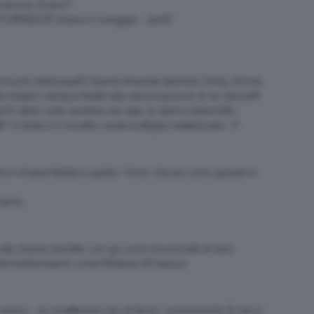
ancora di più??
TUPENDO!!!! Avessi il coraggio……zac!!!!
a buchi nell’acqua!!!! Quindi Amanda Seyfried, Emily, Emma
estano sempre fedeli alla valorizzazione di se’ stesse!!!!
0% delle volte sembra una dea, le stanno bene tutti i
” in testa e il rossetto verde bottiglia metallizzato….!!!
k e rimane fedele a quello. Ovvio che più sono giovani e
roprio…
star…tranne Ginnifer con gli occhi incorniciati di nero
bbe trasformarmi come Rihanna XD baciuz
he avevo…..nn smettevano più di farmi i complimenti 🙂 ma io