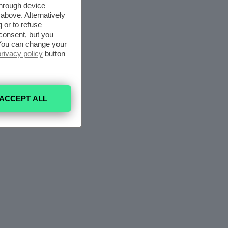
through device
above. Alternatively
 or to refuse
consent, but you
. You can change your
privacy policy
button
ACCEPT ALL