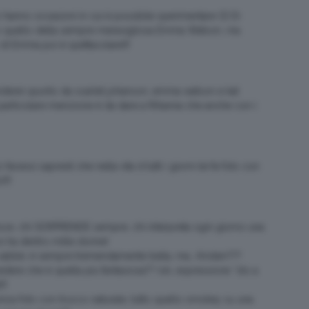
hanno occasioni in cui è possibile sperimentare 🙂 Di
ono quello della sempre meravigliosa Emma Watson, ma
 di Emma poi è spettacolare!!!
nderei spunto da scarlet johanson, emma watson e kat
a particolare menzione è da dare a Rihanna che anche con i
cessi sapresti che nella vita d tutti i giorni lei fa foto con
!!!
upisce, chi SORPRENDE sempre, chi interpreta ogni giorno una
i ha dentro mille donne!
 e vabbè, è sempre tremendamente bella, ma….Kirsten???
dere che è quella più fantasiosa?? (ok, espressione “sto a
!!
unica foto con trucco naturale, tutto quello smokey su una