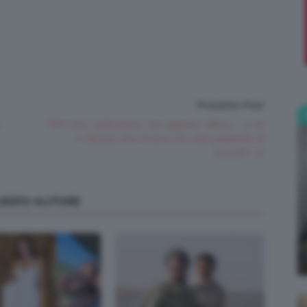
;)
Prossimo Post
o
Peccato, seduzione, sex appeal, taboo… e se
vi dicessi che invece sto solo parlando di
trucchi? :D
QUESTO AUTORE