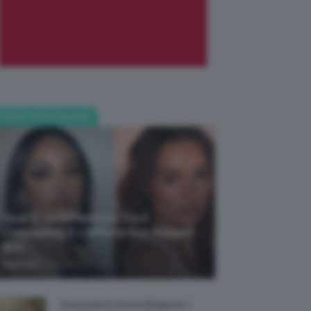
POST POPOLARI
Qual È La Differenza Tra Il
Contouring E L’effetto Sun Kissed?
🌞✨
-
TeamClio
5 Agosto 2026
Smartwatch Donna Elegante, I