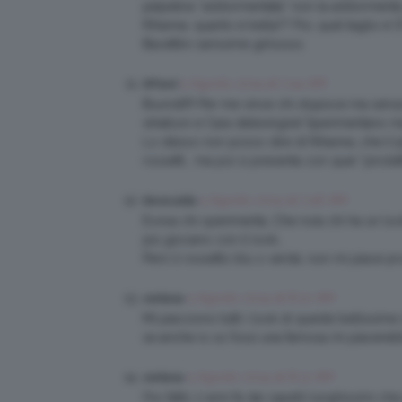
palpebra “addormentata” non la addormenta 
Rihanna: quanto è bella?? Poi, quel taglio è S
Bacettini carissime girlsssss
5 Agosto 2014 at 7:44 AM
NPand
Buondì!!!! Per me vince chi stupisce ma senz
whatson e Cara delevingne! Sperimentano ma r
Lo stesso non posso dire di Rihanna…che il 9
rossetti… ma poi si presenta con quei “piroletti
5 Agosto 2014 at 7:46 AM
Nevecalda
Evviva chi sperimenta…Che noia chi ha un loo
più giocano con il look…
Però il rossetto blu o verde, non mi piace p
5 Agosto 2014 at 8:10 AM
stefania
Mi piacciono tutti i look di queste bellissime 
se anche io xo fossi una famosa mi piacere
5 Agosto 2014 at 8:12 AM
stefania
l’ho fatto 2 anni fa dai capelli lunghissimi c