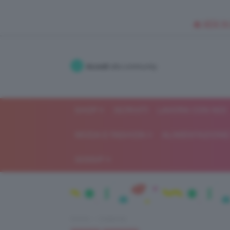
🥥 NEW IN
Accedi
alla community
SHOP
ISCRIVITI
LAVORA CON NOI
MODA E FASHION
ALIMENTAZIONE 
GOSSIP
Home
Celebrità