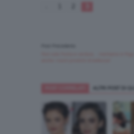
1
2
3
Post Precedente
Non solo frutta e verdura… mettiamo in frig
anche i nostri prodotti di bellezza!
POST CORRELATI
ALTRI POST DI 