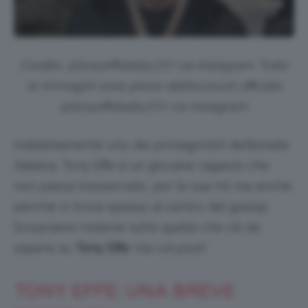
Credits: @tonyeffebaby777 via Instagram. Tutte
le immagini sono prese dall’account ufficiale
@tonyeffebaby777 via Instagram.
Indubbiamente uno dei protagonisti dell’estate
italiana, Tony Effe è un giovane ragazzo che
non passa inosservato, per le sue hit ma anche
perché si trova spesso al centro del gossip.
Scopriamo insieme tutto quello che c’è da
sapere su
Tony Effe
. Via col post!
TONY EFFE: UNA BREVE