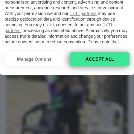
personalised advertising and content, advertising and content
giudicando il rapper sullo “spreco” di denaro.
measurement, audience research and services development.
With your permission we and our
1731 partners
may use
precise geolocation data and identification through device
scanning. You may click to consent to our and our
1731
Salva
partners
’ processing as described above. Alternatively you may
access more detailed information and change your preferences
before consenting or to refuse consenting. Please note that
some processing of your personal data may not require your
consent, but you have a right to object to such processing. Your
preferences will apply to this website only. You can change
Manage Options
ACCEPT ALL
your preferences or withdraw your consent at any time by
returning to this site and clicking the
privacy policy
button at the
bottom of the webpage.