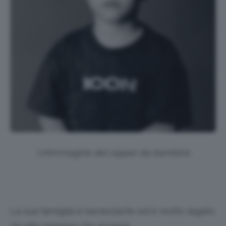
Un’immagine del rapper da bambino
La sua famiglia è benestante ed è molto legato