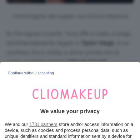
Un’immagine del rapper con Emma Marrone
Ex Ferragnez a parte, Tony Effe è stato a lungo
sentimentalmente legato a
Taylor Mega
, in un
continuo tira e molla, e ancor prima con la
super modella italiana
Vittoria Ceretti
,
attualmente insieme a Leonardo DiCaprio.
Continue without accepting
TONY EFFE, CUORE D’ORO
PER GLI ANIMALI
We value your privacy
Una curiosità su Tony Effe. È legato al suo
We and our
1731 partners
store and/or access information on a
bassotto
, il
cagnolino Cookie
che ha “comprato”
device, such as cookies and process personal data, such as
unique identifiers and standard information sent by a device for
al costo di 5mila euro. Il web è insorto