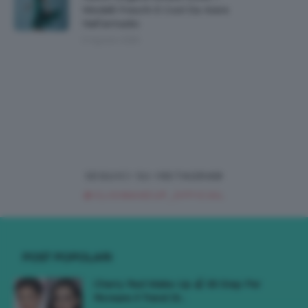
Modelli Freschi E Cool Da Avere
Nell’armadio
6 Agosto 2026
SEGUICI SU INSTAGRAM
@CLIOMAKEUP_OFFICIAL
POST POPOLARI
Cherry Red Make-Up 🍒 Gli Step Per
Ricreare Il Trend Di...