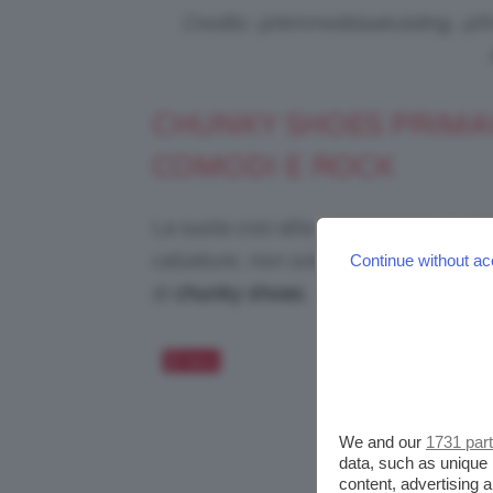
Credits: @himmelblaakolding, @
CHUNKY SHOES PRIMAVE
COMODI E ROCK
La suola così alta e imponente è d
calzature, non solamente le sneaker
Continue without ac
di
chunky shoes
.
Salva
We and our
1731 par
data, such as unique 
content, advertising