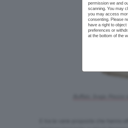
permission we and o
scanning. You may cl
you may access more 
consenting. Please no
have a right to objec
preferences or withdr
at the bottom of the 
Buffalo, Sveja. Prezzo
E tra le varie proposte che hanno e