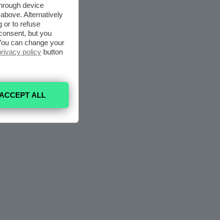
through device
above. Alternatively
 or to refuse
consent, but you
. You can change your
privacy policy
button
ACCEPT ALL