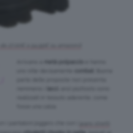
o: da 27,00€ a 54,99€ su amazon.it
Arrivano a
metà polpaccio
e hanno
uno stile decisamente
combat
. Buona
I
parte delle proposte non presenta
nemmeno i
lacci
, anzi piuttosto sono
realizzati in tessuto aderente, come
fosse una calza.
on i pantaloni joggers che con i
jeans stretti
n mancano
stivaletti chunky in pelle
, ispirati ai