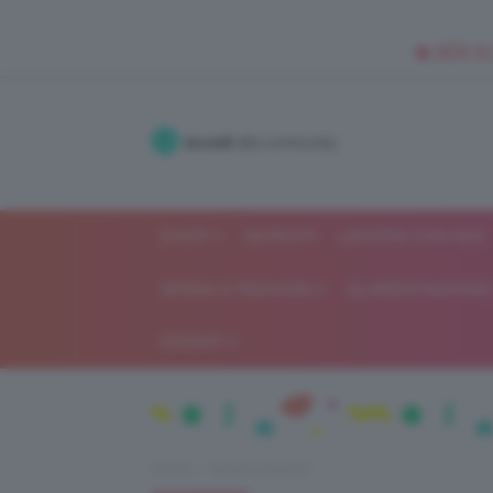
🥥 NEW IN
Accedi
alla community
SHOP
ISCRIVITI
LAVORA CON NOI
MODA E FASHION
ALIMENTAZIONE 
GOSSIP
Home
Moda e fashion