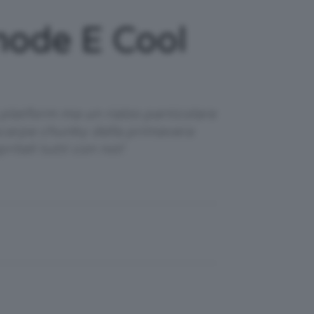
mode E Cool
 platform ma un rialzo particolare
 scarpe chunky della primavera
iteli tutti con noi!