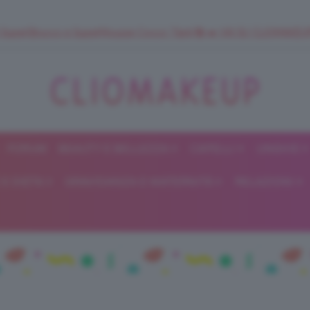
 SuperStrucco e SuperMousse Cocco Tiarè 🌺 ➡️ VAI SU CLIOMAK
FORUM
BEAUTY E BELLEZZA
CAPELLI
UNGHIE
ClioMakeUp
E DIETA
GRAVIDANZA E MATERNITÀ
RELAZIONI
Blog