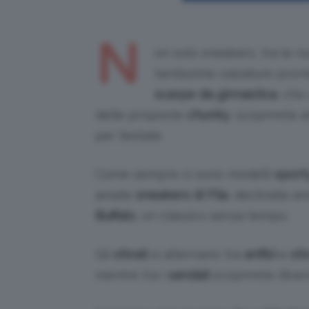
N
on solo sneakers, tra le 
tantissime calzature pronte
scarpe da ginnastica
, che
delle proposte
chunky
, scoprirete 
per l’estate.
Come sempre ci sono modelli
sport
amate
sneakers di Fila
, declinate anc
Buffalo
, un classico senza tempo.
Gli
stivali
si alternano tra
anfibi
e
sti
mentre tra i
sandali
scoprirete divers