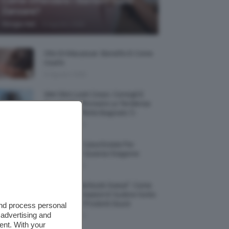
Come Difendere I Bambini Dalle
Zanzare?
-
Giorgia Asti
9 Agosto 2026
Olio Di Macassar: Benefici E Come
Usarlo
9 Agosto 2026
Wet Skin Look Corpo: Consigli E
Trucchi Per Ricreare La Tendenza
Bodycare Effetto Bagnato 💦
9 Agosto 2026
5 Accessori Casa Estate Per
Decorarla In Questa Stagione
8 Agosto 2026
Allerta “Underboob Sweat”: Come
Prevenire Irritazioni E Sudore Sotto
Il Seno Con I Prodotti Giusti
and process personal
 advertising and
8 Agosto 2026
ent. With your