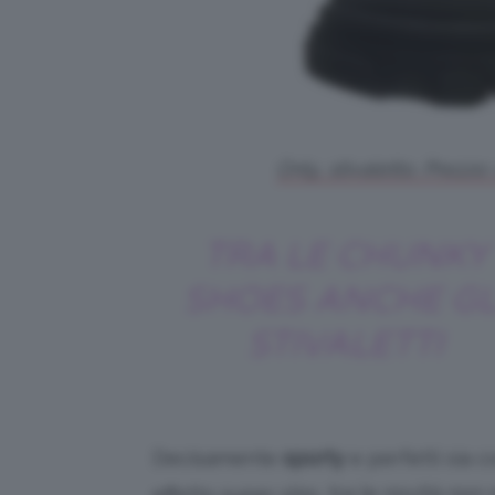
Only, stivaletto. Prezz
TRA LE CHUNKY
SHOES ANCHE GL
STIVALETTI
Decisamente
sporty
e perfetti sia c
, tra le novità no
effetto super slim