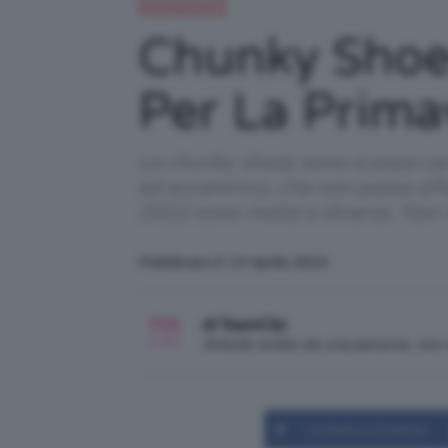
Moda e fashion
Chunky Shoe
Per La Prim
Le chunky shoes sono scarpe carat
ed eccentrico, che non passa aff
2022 sono molte e diverse. Non so
Pubblicato il: 14 Aprile 2022
di TeamClio
Articolo scritto da una persona, no
Condividi su Facebook