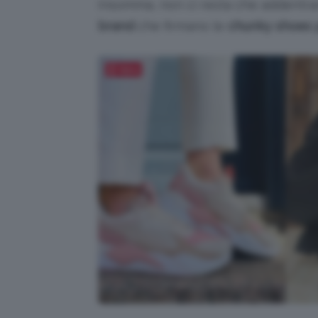
Insomma, non ci resta che addentrar
brand
che firmano le
chunky shoes 
Salva