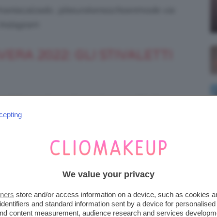
fmaniacalzado, @beurskensschoenmode via
Instagram
RA 2022: GLI STIVALETTI
iventato un elemento must per moltissime
s. Ecco perché ormai si parla universalmente
cepting
We value your privacy
tners
store and/or access information on a device, such as cookies 
identifiers and standard information sent by a device for personalised
 and content measurement, audience research and services developm