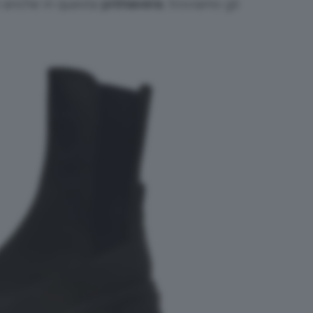
o anche in questa
primavera
, troviamo gli