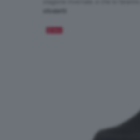
stagione invernale, e che lo farann
stivaletti
.
Salva