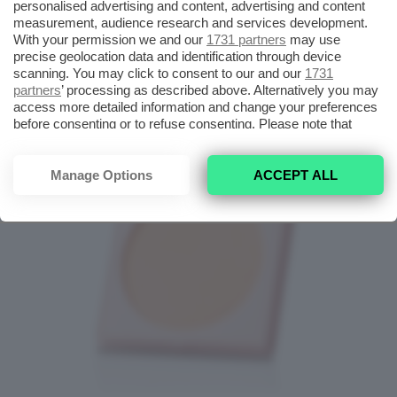
personalised advertising and content, advertising and content
measurement, audience research and services development.
With your permission we and our
1731 partners
may use
precise geolocation data and identification through device
scanning. You may click to consent to our and our
1731
partners
’ processing as described above. Alternatively you may
access more detailed information and change your preferences
before consenting or to refuse consenting. Please note that
some processing of your personal data may not require your
consent, but you have a right to object to such processing. Your
preferences will apply to this website only. You can change
Manage Options
ACCEPT ALL
your preferences or withdraw your consent at any time by
returning to this site and clicking the
privacy policy
button at the
bottom of the webpage.